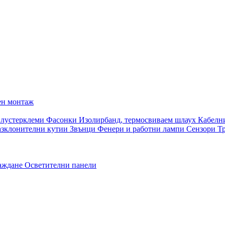
ен монтаж
 лустерклеми
Фасонки
Изолирбанд, термосвиваем шлаух
Кабелн
азклонителни кутии
Звънци
Фенери и работни лампи
Сензори
Т
раждане
Осветителни панели