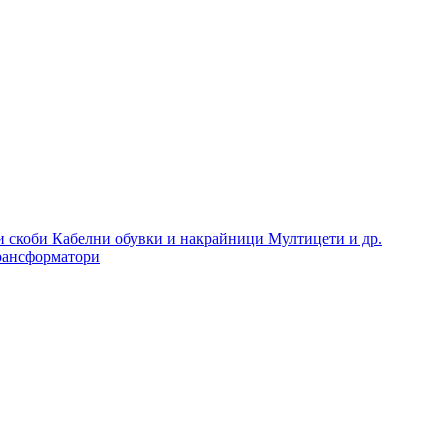
и скоби
Кабелни обувки и накрайници
Мултицети и др.
рансформатори