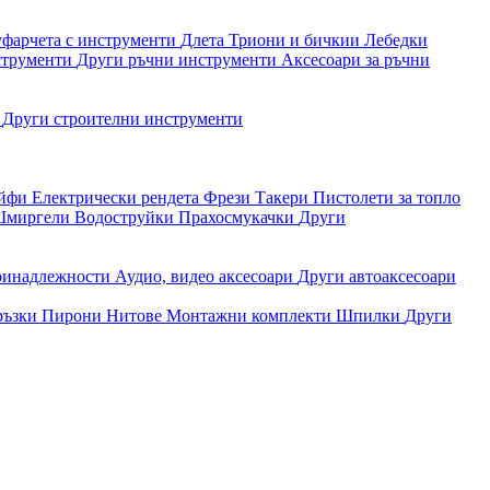
уфарчета с инструменти
Длета
Триони и бичкии
Лебедки
струменти
Други ръчни инструменти
Аксесоари за ръчни
и
Други строителни инструменти
айфи
Електрически рендета
Фрези
Такери
Пистолети за топло
миргели
Водоструйки
Прахосмукачки
Други
ринадлежности
Аудио, видео аксесоари
Други автоаксесоари
ръзки
Пирони
Нитове
Монтажни комплекти
Шпилки
Други