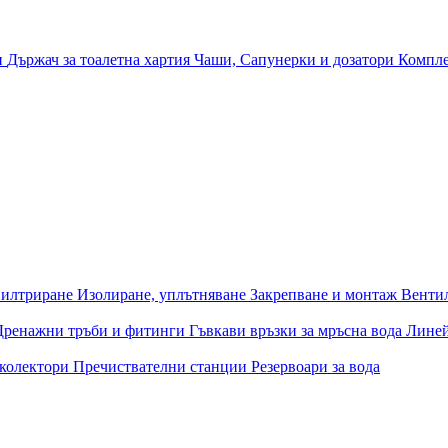
и
Държач за тоалетна хартия
Чаши, Сапунерки и дозатори
Компле
илтриране
Изолиране, уплътняване
Закрепване и монтаж
Венти
Дренажни тръби и фитинги
Гъвкави връзки за мръсна вода
Лине
 колектори
Пречиствателни станции
Резервоари за вода