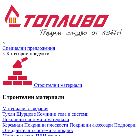
×
Специални предложения
×
Категории продукти
Строителни материали
Строителни материали
Материали за зидария
Тухли
Щурцове
Коминни тела и системи
Покривни системи и материали
Керемиди
Покривни плоскости
Покривни аксесоари
Подпокрив
Отводнителни системи за покрив
Метални улуци
ПВЦ улуци