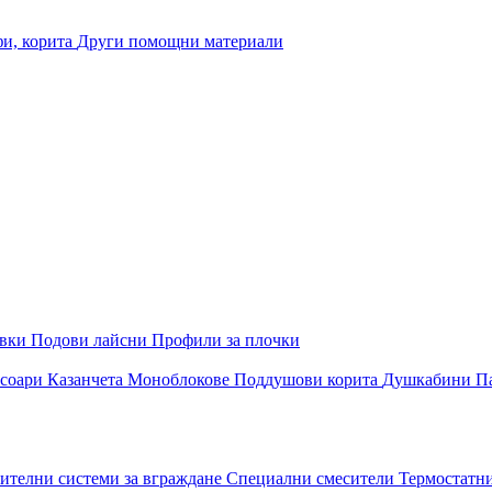
и, корита
Други помощни материали
овки
Подови лайсни
Профили за плочки
соари
Казанчета
Моноблокове
Поддушови корита
Душкабини
П
ителни системи за вграждане
Специални смесители
Термостатн