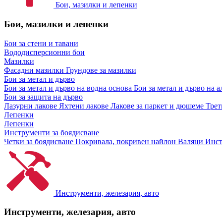
Бои, мазилки и лепенки
Бои, мазилки и лепенки
Бои за стени и тавани
Вододисперсионни бои
Мазилки
Фасадни мазилки
Грундове за мазилки
Бои за метал и дърво
Бои за метал и дърво на водна основа
Бои за метал и дърво на 
Бои за защита на дърво
Лазурни лакове
Яхтени лакове
Лакове за паркет и дюшеме
Трет
Лепенки
Лепенки
Инструменти за боядисване
Четки за боядисване
Покривала, покривен найлон
Валяци
Инст
Инструменти, железария, авто
Инструменти, железария, авто