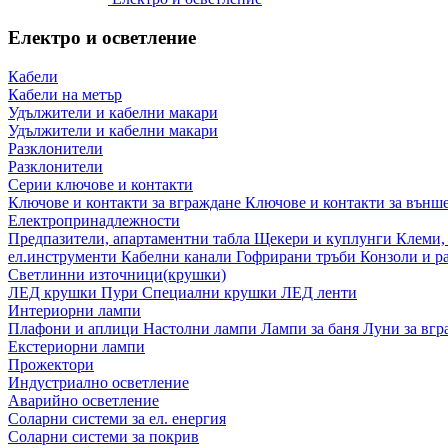
Електро и осветление
Кабели
Кабели на метър
Удължители и кабелни макари
Удължители и кабелни макари
Разклонители
Разклонители
Серии ключове и контакти
Ключове и контакти за вграждане
Ключове и контакти за външ
Електропринадлежности
Предпазители, апартаментни табла
Щекери и куплунги
Клеми,
ел.инструменти
Кабелни канали
Гофрирани тръби
Конзоли и р
Светлинни източници(крушки)
ЛЕД крушки
Пури
Специални крушки
ЛЕД ленти
Интериорни лампи
Плафони и аплици
Настолни лампи
Лампи за баня
Луни за вг
Екстериорни лампи
Прожектори
Индустриално осветление
Аварийно осветление
Соларни системи за ел. енергия
Соларни системи за покрив