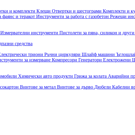
отки и комплекти
Клещи
Отвертки и шестограми
Комплекти и к
 фаянс и теракот
Инструменти за работа с газобетон
Режещи ин
и
Измервателни инструменти
Пистолети за пяна, силикон и друг
дпазни средства
Електрически триони
Ръчни циркуляри
Шлайф машини
Ъглошл
струменти за измерване
Компресори
Генератори
Електрожени
Ш
томобили
Химически авто продукти
Грижа за колата
Аварийни п
псокартон
Винтове за метал
Винтове за дърво
Дюбели
Кабелни в