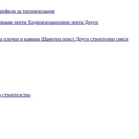
рофили за топлоизолация
епващи ленти
Хидроизолационни ленти
Други
за плочки и камъни
Шамотна пръст
Други строителни смеси
о строителство