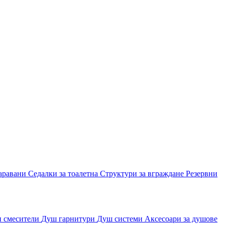
аравани
Седалки за тоалетна
Структури за вграждане
Резервни
и смесители
Душ гарнитури
Душ системи
Аксесоари за душове