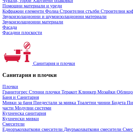
Чували, торби
Хартиени опаковки
Помощни материали и уреди
Кофражни елементи
Фолиа
Строителни стълби
Строителни коф
Звукоизолационни и шумоизолационни материали
Звукоизолационни материали
Фасада
Фасадни плоскости
Санитария и плочки
Санитария и плочки
Плочки
Гранитогрес
Стенни плочки
Теракот
Клинкер
Мозайки
Облиц
Баня и Санитария
Мивки за баня
Пиедестали за мивка
Тоалетни чинии
Бидета
Пи
части
Модулни системи
Кухненска санитария
Кухненски мивки
Смесители
Едноръкохваткови смесители
Двуръкохваткови смесители
Смес