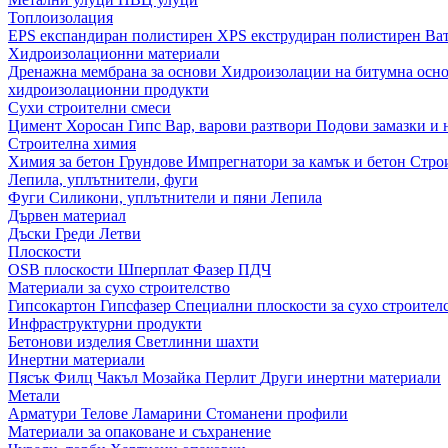
Топлоизолация
EPS експандиран полистирен
XPS екструдиран полистирен
Ва
Хидроизолационни материали
Дренажна мембрана за основи
Хидроизолации на битумна осн
хидроизолационни продукти
Сухи строителни смеси
Цимент
Хоросан
Гипс
Вар, варови разтвори
Подови замазки и
Строителна химия
Химия за бетон
Грундове
Импрегнатори за камък и бетон
Стро
Лепила, уплътнители, фуги
Фуги
Силикони, уплътнители и пяни
Лепила
Дървен материал
Дъски
Греди
Летви
Плоскости
OSB плоскости
Шперплат
Фазер
ПДЧ
Материали за сухо строителство
Гипсокартон
Гипсфазер
Специални плоскости за сухо строител
Инфраструктурни продукти
Бетонови изделия
Светлинни шахти
Инертни материали
Пясък
Филц
Чакъл
Мозайкa
Перлит
Други инертни материали
Метали
Арматури
Телове
Ламарини
Стоманени профили
Материали за опаковане и съхранение