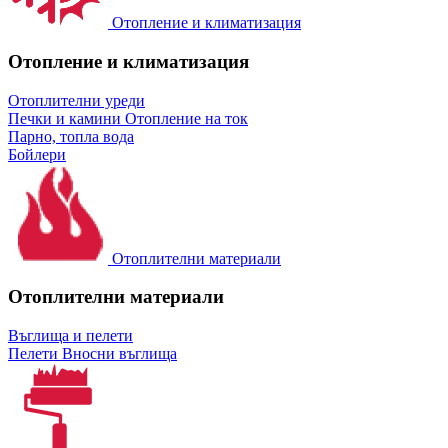
Отопление и климатизация
Отопление и климатизация
Отоплителни уреди
Печки и камини
Отопление на ток
Парно, топла вода
Бойлери
Отоплителни материали
Отоплителни материали
Въглища и пелети
Пелети
Вносни въглища