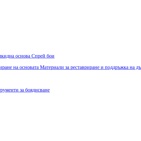
алкидна основа
Спрей бои
иране на основата
Материали за реставриране и поддръжка на д
рументи за боядисване