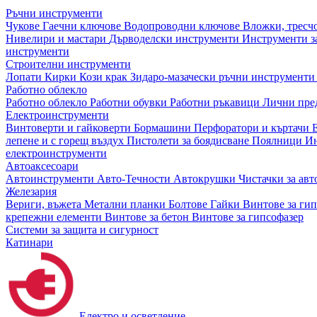
Ръчни инструменти
Чукове
Гаечни ключове
Водопроводни ключове
Вложки, тресч
Нивелири и мастари
Дърводелски инструменти
Инструменти за
инструменти
Строителни инструменти
Лопати
Кирки
Кози крак
Зидаро-мазачески ръчни инструмент
Работно облекло
Работно облекло
Работни обувки
Работни ръкавици
Лични пре
Електроинструменти
Винтоверти и гайковерти
Бормашини
Перфоратори и къртачи
лепене и с горещ въздух
Пистолети за боядисване
Поялници
Ин
електроинструменти
Автоаксесоари
Автоинструменти
Авто-Течности
Автокрушки
Чистачки за ав
Железария
Вериги, въжета
Метални планки
Болтове
Гайки
Винтове за ги
крепежни елементи
Винтове за бетон
Винтове за гипсофазер
Системи за защита и сигурност
Катинари
Електро и осветление