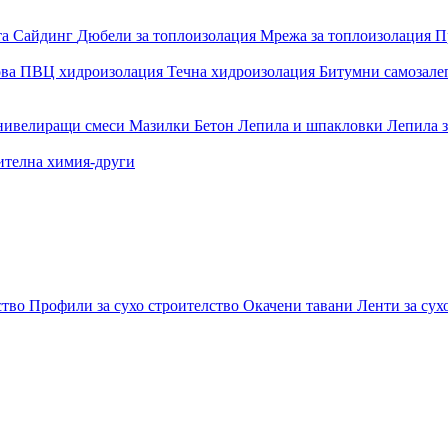
та
Сайдинг
Дюбели за топлоизолация
Мрежа за топлоизолация
П
ова
ПВЦ хидроизолация
Течна хидроизолация
Битумни самозал
 нивелиращи смеси
Мазилки
Бетон
Лепила и шпакловки
Лепила 
ителна химия-други
ство
Профили за сухо строителство
Окачени тавани
Ленти за сух