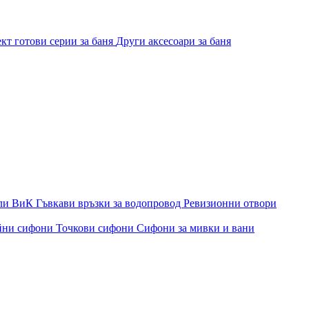
кт готови серии за баня
Други аксесоари за баня
ли ВиК
Гъвкави връзки за водопровод
Ревизионни отвори
йни сифони
Точкови сифони
Сифони за мивки и вани