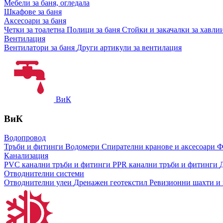
Мебели за баня, огледала
Шкафове за баня
Аксесоари за баня
Четки за тоалетна
Полици за баня
Стойки и закачалки за хавли
Вентилация
Вентилатори за баня
Други артикули за вентилация
ВиК
ВиК
Водопровод
Тръби и фитинги
Водомери
Спирателни кранове и аксесоари
Ф
Канализация
PVC канални тръби и фитинги
PPR канални тръби и фитинги
Отводнителни системи
Отводнителни улеи
Дренажен геотекстил
Ревизионни шахти и