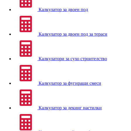
Калкулатор за двоен под
Калкулатор за двоен под за тераси
Калкулатори за сухо строителство
Калкулатор за фугиращи смеси
Калкулатор за декинг настилки