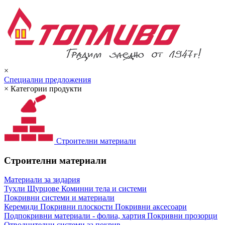
×
Специални предложения
×
Категории продукти
Строителни материали
Строителни материали
Материали за зидария
Тухли
Щурцове
Коминни тела и системи
Покривни системи и материали
Керемиди
Покривни плоскости
Покривни аксесоари
Подпокривни материали - фолиа, хартия
Покривни прозорци
Отводнителни системи за покрив