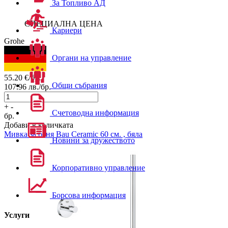
За Топливо АД
СПЕЦИАЛНА ЦЕНА
Кариери
Grohe
Органи на управление
55.20
€/бр.
Общи събрания
107.96
лв./бр.
+
-
Счетоводна информация
бр.
Добави в количката
Мивка за баня
Bau Ceramic 60 см. , бяла
Новини за дружеството
Корпоративно управление
Борсова информация
Услуги