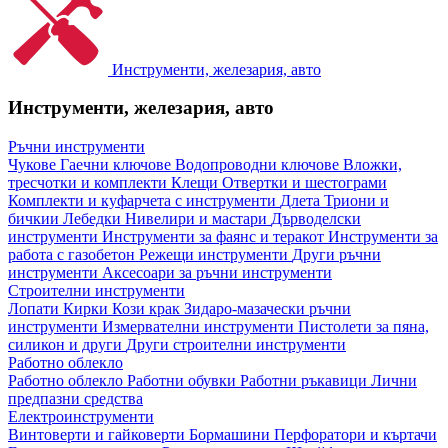
Инструменти, железария, авто
Инструменти, железария, авто
Ръчни инструменти
Чукове
Гаечни ключове
Водопроводни ключове
Вложки,
тресчотки и комплекти
Клещи
Отвертки и шестограми
Комплекти и куфарчета с инструменти
Длета
Триони и
бичкии
Лебедки
Нивелири и мастари
Дърводелски
инструменти
Инструменти за фаянс и теракот
Инструменти за
работа с газобетон
Режещи инструменти
Други ръчни
инструменти
Аксесоари за ръчни инструменти
Строителни инструменти
Лопати
Кирки
Кози крак
Зидаро-мазачески ръчни
инструменти
Измервателни инструменти
Пистолети за пяна,
силикон и други
Други строителни инструменти
Работно облекло
Работно облекло
Работни обувки
Работни ръкавици
Лични
предпазни средства
Електроинструменти
Винтоверти и гайковерти
Бормашини
Перфоратори и къртачи