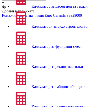
+
-
Калкулатор за двоен под за тераси
бр.
Добави в количката
Конзолна тоалетна чиния
Euro Ceramic 39328000
Калкулатори за сухо строителство
Калкулатор за фугиращи смеси
Калкулатор за декинг настилки
Калкулатор за сайдинг облицовки
Калкулатор за дървен материал