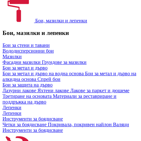
Бои, мазилки и лепенки
Бои, мазилки и лепенки
Бои за стени и тавани
Вододисперсионни бои
Мазилки
Фасадни мазилки
Грундове за мазилки
Бои за метал и дърво
Бои за метал и дърво на водна основа
Бои за метал и дърво на
алкидна основа
Спрей бои
Бои за защита на дърво
Лазурни лакове
Яхтени лакове
Лакове за паркет и дюшеме
Третиране на основата
Материали за реставриране и
поддръжка на дърво
Лепенки
Лепенки
Инструменти за боядисване
Четки за боядисване
Покривала, покривен найлон
Валяци
Инструменти за боядисване