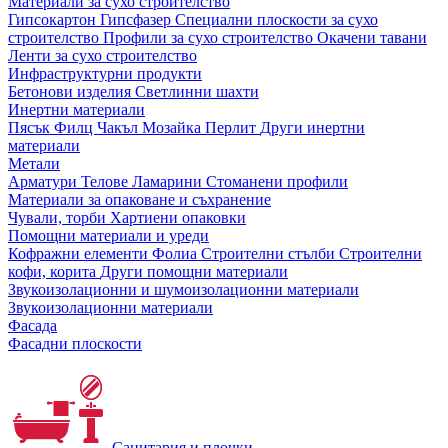
Материали за сухо строителство
Гипсокартон
Гипсфазер
Специални плоскости за сухо
строителство
Профили за сухо строителство
Окачени тавани
Ленти за сухо строителство
Инфраструктурни продукти
Бетонови изделия
Светлинни шахти
Инертни материали
Пясък
Филц
Чакъл
Мозайкa
Перлит
Други инертни
материали
Метали
Арматури
Телове
Ламарини
Стоманени профили
Материали за опаковане и съхранение
Чували, торби
Хартиени опаковки
Помощни материали и уреди
Кофражни елементи
Фолиа
Строителни стълби
Строителни
кофи, корита
Други помощни материали
Звукоизолационни и шумоизолационни материали
Звукоизолационни материали
Фасада
Фасадни плоскости
Санитария и плочки