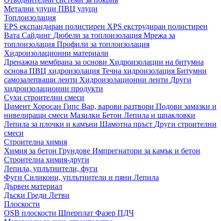
Метални улуци
ПВЦ улуци
Топлоизолация
EPS експандиран полистирен
XPS екструдиран полистирен
Вата
Сайдинг
Дюбели за топлоизолация
Мрежа за
топлоизолация
Профили за топлоизолация
Хидроизолационни материали
Дренажна мембрана за основи
Хидроизолации на битумна
основа
ПВЦ хидроизолация
Течна хидроизолация
Битумни
самозалепващи ленти
Хидроизолационни ленти
Други
хидроизолационни продукти
Сухи строителни смеси
Цимент
Хоросан
Гипс
Вар, варови разтвори
Подови замазки и
нивелиращи смеси
Мазилки
Бетон
Лепила и шпакловки
Лепила за плочки и камъни
Шамотна пръст
Други строителни
смеси
Строителна химия
Химия за бетон
Грундове
Импрегнатори за камък и бетон
Строителна химия-други
Лепила, уплътнители, фуги
Фуги
Силикони, уплътнители и пяни
Лепила
Дървен материал
Дъски
Греди
Летви
Плоскости
OSB плоскости
Шперплат
Фазер
ПДЧ