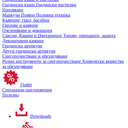
Градински къщи
Градински настилки
Напояване
Маркучи
Помпи
Поливна техника
Къмпинг, грил, басейни
Грилове и камини
Озеленяване и декорация
Саксии, Кашпи и Цветарници
Торове, препарати, защита
Декоративни камъни
Градински артикули
Други градински артикули
Снегопочистване и обезледяване
Ръчни инструменти за снегопочистване
Химически вещества
за обезледяване
Outlet
Специални предложения
Полезно
Downloads