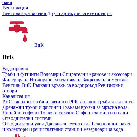
баня
Вентилация
Вентилатори за баня
Други артикули за вентилация
ВиК
ВиК
Водопровод
Тръби и фитинги
Водомери
Спирателни кранове и аксесоари
Филтриране
Изолиране, уплътняване
Закрепване и монтаж
Вентили ВиК
Гъвкави връзки за водопровод
Ревизионни
отвори
Канализация
PVC канални тръби и фитинги
PPR канални тръби и фитинги
Дренажни тръби и фитинги
Гъвкави връзки за мръсна вода
Линейни сифони
Точкови сифони
Сифони за мивки и вани
Отводнителни системи
Отводнителни улеи
Дренажен геотекстил
Ревизионни шахти
и колектори
Пречиствателни станции
Резервоари за вода