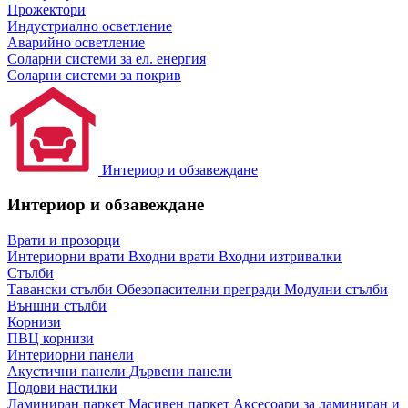
Прожектори
Индустриално осветление
Аварийно осветление
Соларни системи за ел. енергия
Соларни системи за покрив
Интериор и обзавеждане
Интериор и обзавеждане
Врати и прозорци
Интериорни врати
Входни врати
Входни изтривалки
Стълби
Тавански стълби
Обезопасителни прегради
Модулни стълби
Външни стълби
Корнизи
ПВЦ корнизи
Интериорни панели
Акустични панели
Дървени панели
Подови настилки
Ламиниран паркет
Масивен паркет
Аксесоари за ламиниран и