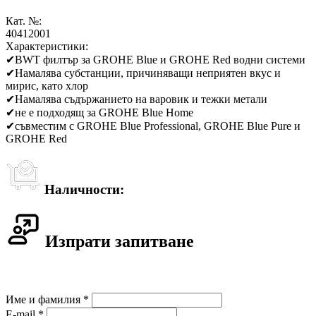
Кат. №:
40412001
Характеристики:
✔
BWT филтър за GROHE Blue и GROHE Red водни системи
✔
Намалява субстанции, причиняващи неприятен вкус и
мирис, като хлор
✔
Намалява съдържанието на варовик и тежки метали
✔
не е подходящ за GROHE Blue Home
✔
съвместим с GROHE Blue Professional, GROHE Blue Pure и
GROHE Red
Наличности:
Изпрати запитване
Име и фамилия *
E-mail *