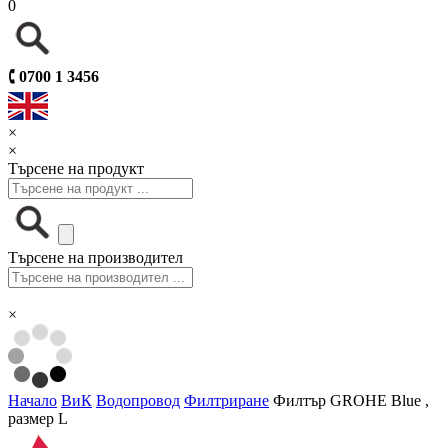
0
🕻
0700 1 3456
×
×
Търсене на продукт
Търсене на производител
×
Начало
ВиК
Водопровод
Филтриране
Филтър GROHE Blue ,
размер L