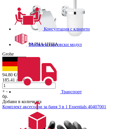
Консултация с клиенти
СПЕЦИАЛНА ЦЕНА
Мобилен търговски модул
Grohe
94.80
€/бр.
185.41
лв./бр.
+
-
Транспорт
бр.
Добави в количката
Комплект аксесоари за баня 3 в 1
Essentials 40407001