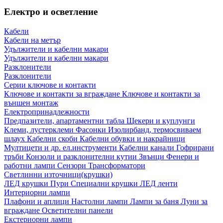
Електро и осветление
Кабели
Кабели на метър
Удължители и кабелни макари
Удължители и кабелни макари
Разклонители
Разклонители
Серии ключове и контакти
Ключове и контакти за вграждане
Ключове и контакти за
външен монтаж
Електропринадлежности
Предпазители, апартаментни табла
Щекери и куплунги
Клеми, лустерклеми
Фасонки
Изолирбанд, термосвиваем
шлаух
Кабелни скоби
Кабелни обувки и накрайници
Мултицети и др. ел.инструменти
Кабелни канали
Гофрирани
тръби
Конзоли и разклонителни кутии
Звънци
Фенери и
работни лампи
Сензори
Трансформатори
Светлинни източници(крушки)
ЛЕД крушки
Пури
Специални крушки
ЛЕД ленти
Интериорни лампи
Плафони и аплици
Настолни лампи
Лампи за баня
Луни за
вграждане
Осветителни панели
Екстериорни лампи