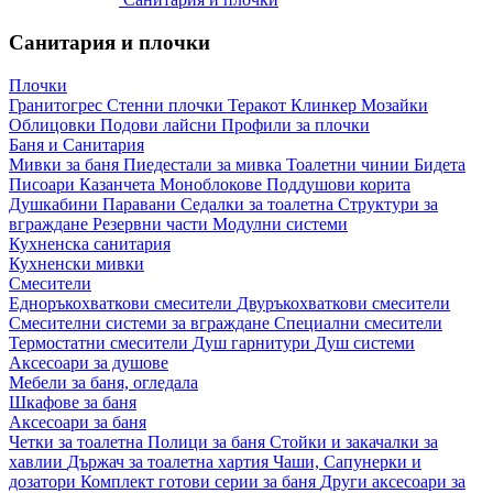
Санитария и плочки
Плочки
Гранитогрес
Стенни плочки
Теракот
Клинкер
Мозайки
Облицовки
Подови лайсни
Профили за плочки
Баня и Санитария
Мивки за баня
Пиедестали за мивка
Тоалетни чинии
Бидета
Писоари
Казанчета
Моноблокове
Поддушови корита
Душкабини
Паравани
Седалки за тоалетна
Структури за
вграждане
Резервни части
Модулни системи
Кухненска санитария
Кухненски мивки
Смесители
Едноръкохваткови смесители
Двуръкохваткови смесители
Смесителни системи за вграждане
Специални смесители
Термостатни смесители
Душ гарнитури
Душ системи
Аксесоари за душове
Мебели за баня, огледала
Шкафове за баня
Аксесоари за баня
Четки за тоалетна
Полици за баня
Стойки и закачалки за
хавлии
Държач за тоалетна хартия
Чаши, Сапунерки и
дозатори
Комплект готови серии за баня
Други аксесоари за