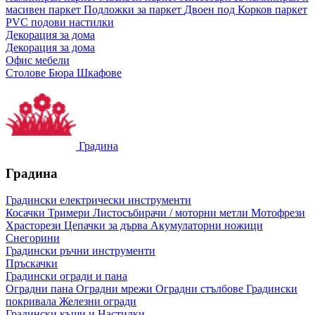
масивен паркет
Подложки за паркет
Двоен под
Корков паркет
PVC подови настилки
Декорация за дома
Декорация за дома
Офис мебели
Столове
Бюра
Шкафове
Градина
Градина
Градински електрически инструменти
Косачки
Тримери
Листосъбирачи / моторни метли
Мотофрези
Храсторези
Цепачки за дърва
Акумулаторни ножици
Снегорини
Градински ръчни инструменти
Пръскачки
Градински огради и пана
Оградни пана
Оградни мрежи
Оградни стълбове
Градински
покривала
Железни огради
Градински къщи и Настилки