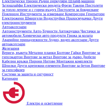
Електрически триони
Ръчни циркуляри
Шлайф машини
Ъглошлайфи
Електрически рендета
Фрези
Такери
Пистолети
за топло лепене и с горещ въздух
Пистолети за боядисване
Поялници
Инструменти за измерване
Компресори
Генератори
Електрожени
Шмиргели
Водоструйки
Прахосмукачки
Други
електроинструменти
Автоаксесоари
Автоинструменти
Авто-Течности
Автокрушки
Чистачки за
автомобили
Химически авто продукти
Грижа за колата
Аварийни принадлежности
Аудио, видео аксесоари
Други
автоаксесоари
Железария
Вериги, въжета
Метални планки
Болтове
Гайки
Винтове за
гипсокартон
Винтове за метал
Винтове за дърво
Дюбели
Кабелни връзки
Пирони
Нитове
Монтажни комплекти
Шпилки
Други крепежни елементи
Винтове за бетон
Винтове
за гипсофазер
Системи за защита и сигурност
Катинари
Електро и осветление