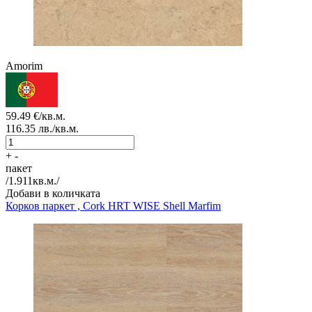
Amorim
59.49
€/кв.м.
116.35
лв./кв.м.
+
-
пакет
/
1.911
кв.м./
Добави в количката
Корков паркет , Cork HRT
WISE Shell Marfim