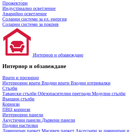
Прожектори
Индустриално осветление
Аварийно осветление
Соларни системи за ел. енергия
Соларни системи за покрив
Интериор и обзавеждане
Интериор и обзавеждане
Врати и прозорци
Интериорни врати
Входни врати
Входни изтривалки
Стълби
Тавански стълби
Обезопасителни прегради
Модулни стълби
Външни стълби
Корнизи
ПВЦ корнизи
Интериорни панели
Акустични панели
Дървени панели
Подови настилки
Ламиниран паркет
Масивен паркет
Аксесоари за ламиниран и