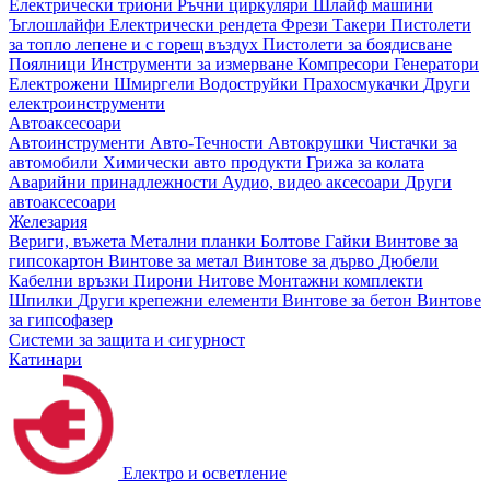
Електрически триони
Ръчни циркуляри
Шлайф машини
Ъглошлайфи
Електрически рендета
Фрези
Такери
Пистолети
за топло лепене и с горещ въздух
Пистолети за боядисване
Поялници
Инструменти за измерване
Компресори
Генератори
Електрожени
Шмиргели
Водоструйки
Прахосмукачки
Други
електроинструменти
Автоаксесоари
Автоинструменти
Авто-Течности
Автокрушки
Чистачки за
автомобили
Химически авто продукти
Грижа за колата
Аварийни принадлежности
Аудио, видео аксесоари
Други
автоаксесоари
Железария
Вериги, въжета
Метални планки
Болтове
Гайки
Винтове за
гипсокартон
Винтове за метал
Винтове за дърво
Дюбели
Кабелни връзки
Пирони
Нитове
Монтажни комплекти
Шпилки
Други крепежни елементи
Винтове за бетон
Винтове
за гипсофазер
Системи за защита и сигурност
Катинари
Електро и осветление