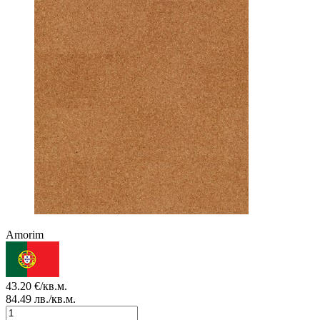
Amorim
43.20
€/кв.м.
84.49
лв./кв.м.