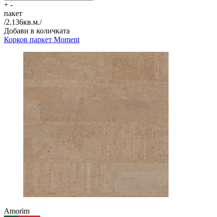
+
-
пакет
/
2.136
кв.м./
Добави в количката
Корков паркет
Moment
Amorim