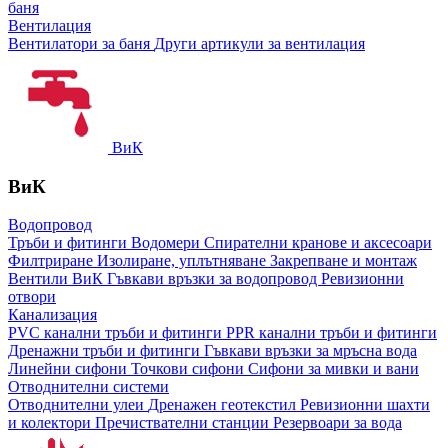
баня
Вентилация
Вентилатори за баня
Други артикули за вентилация
ВиК
ВиК
Водопровод
Тръби и фитинги
Водомери
Спирателни кранове и аксесоари
Филтриране
Изолиране, уплътняване
Закрепване и монтаж
Вентили ВиК
Гъвкави връзки за водопровод
Ревизионни
отвори
Канализация
PVC канални тръби и фитинги
PPR канални тръби и фитинги
Дренажни тръби и фитинги
Гъвкави връзки за мръсна вода
Линейни сифони
Точкови сифони
Сифони за мивки и вани
Отводнителни системи
Отводнителни улеи
Дренажен геотекстил
Ревизионни шахти
и колектори
Пречиствателни станции
Резервоари за вода