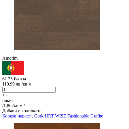
Amorim
61.35
€/кв.м.
119.99
лв./кв.м.
+
-
пакет
/
1.862
кв.м./
Добави в количката
Корков паркет , Cork HRT
WISE Fashionable Grafite