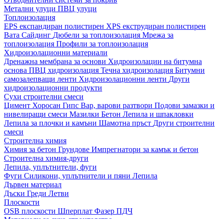
Метални улуци
ПВЦ улуци
Топлоизолация
EPS експандиран полистирен
XPS екструдиран полистирен
Вата
Сайдинг
Дюбели за топлоизолация
Мрежа за
топлоизолация
Профили за топлоизолация
Хидроизолационни материали
Дренажна мембрана за основи
Хидроизолации на битумна
основа
ПВЦ хидроизолация
Течна хидроизолация
Битумни
самозалепващи ленти
Хидроизолационни ленти
Други
хидроизолационни продукти
Сухи строителни смеси
Цимент
Хоросан
Гипс
Вар, варови разтвори
Подови замазки и
нивелиращи смеси
Мазилки
Бетон
Лепила и шпакловки
Лепила за плочки и камъни
Шамотна пръст
Други строителни
смеси
Строителна химия
Химия за бетон
Грундове
Импрегнатори за камък и бетон
Строителна химия-други
Лепила, уплътнители, фуги
Фуги
Силикони, уплътнители и пяни
Лепила
Дървен материал
Дъски
Греди
Летви
Плоскости
OSB плоскости
Шперплат
Фазер
ПДЧ