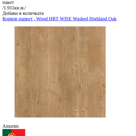
пакет
/
1.911
кв.м./
Добави в количката
Корков паркет , Wood HRT
WISE Washed Highland Oak
Amorim