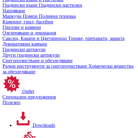
Градински къщи
Градински настилки
Напояване
Маркучи
Помпи
Поливна техника
Къмпинг, грил, басейни
Грилове и камини
Озеленяване и декорация
Саксии, Кашпи и Цветарници
Торове, препарати, защита
Декоративни камъни
Градински артикули
Други градински артикули
Снегопочистване и обезледяване
Ръчни инструменти за снегопочистване
Химически вещества
за обезледяване
Outlet
Специални предложения
Полезно
Downloads