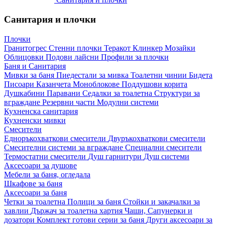
Санитария и плочки
Плочки
Гранитогрес
Стенни плочки
Теракот
Клинкер
Мозайки
Облицовки
Подови лайсни
Профили за плочки
Баня и Санитария
Мивки за баня
Пиедестали за мивка
Тоалетни чинии
Бидета
Писоари
Казанчета
Моноблокове
Поддушови корита
Душкабини
Паравани
Седалки за тоалетна
Структури за
вграждане
Резервни части
Модулни системи
Кухненска санитария
Кухненски мивки
Смесители
Едноръкохваткови смесители
Двуръкохваткови смесители
Смесителни системи за вграждане
Специални смесители
Термостатни смесители
Душ гарнитури
Душ системи
Аксесоари за душове
Мебели за баня, огледала
Шкафове за баня
Аксесоари за баня
Четки за тоалетна
Полици за баня
Стойки и закачалки за
хавлии
Държач за тоалетна хартия
Чаши, Сапунерки и
дозатори
Комплект готови серии за баня
Други аксесоари за