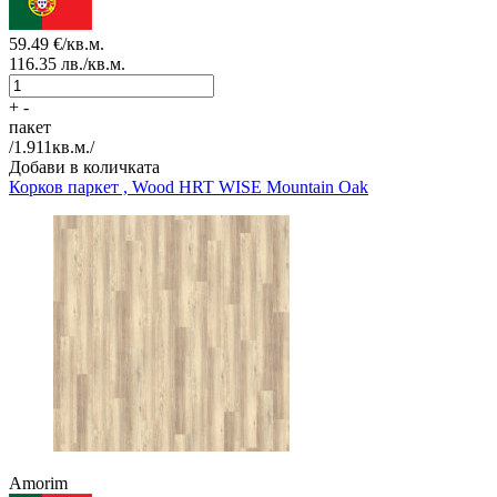
59.49
€/кв.м.
116.35
лв./кв.м.
+
-
пакет
/
1.911
кв.м./
Добави в количката
Корков паркет , Wood HRT
WISE Mountain Oak
Amorim