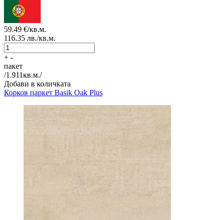
59.49
€/кв.м.
116.35
лв./кв.м.
+
-
пакет
/
1.911
кв.м./
Добави в количката
Корков паркет
Basik Oak Plus