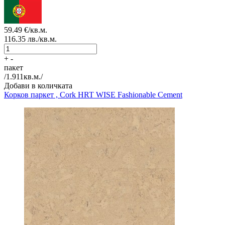
59.49
€/кв.м.
116.35
лв./кв.м.
+
-
пакет
/
1.911
кв.м./
Добави в количката
Корков паркет , Cork HRT
WISE Fashionable Cement