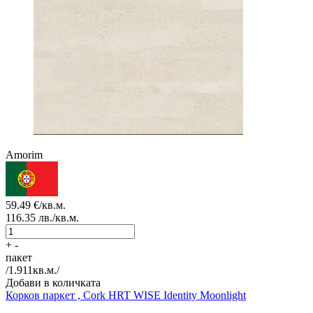
Amorim
59.49
€/кв.м.
116.35
лв./кв.м.
+
-
пакет
/
1.911
кв.м./
Добави в количката
Корков паркет , Cork HRT
WISE Identity Moonlight