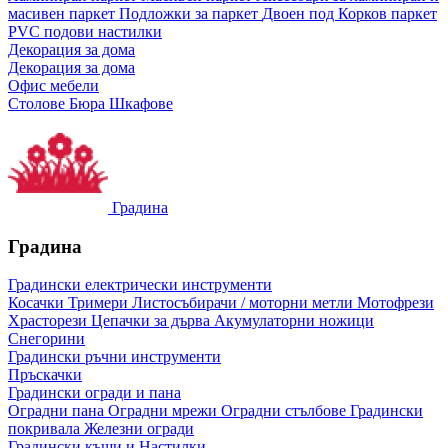
масивен паркет
Подложки за паркет
Двоен под
Корков паркет
PVC подови настилки
Декорация за дома
Декорация за дома
Офис мебели
Столове
Бюра
Шкафове
Градина
Градина
Градински електрически инструменти
Косачки
Тримери
Листосъбирачи / моторни метли
Мотофрези
Храсторези
Цепачки за дърва
Акумулаторни ножици
Снегорини
Градински ръчни инструменти
Пръскачки
Градински огради и пана
Оградни пана
Оградни мрежи
Оградни стълбове
Градински
покривала
Железни огради
Градински къщи и Настилки