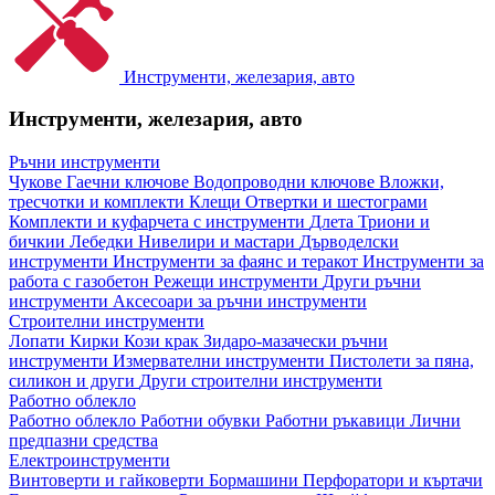
Инструменти, железария, авто
Инструменти, железария, авто
Ръчни инструменти
Чукове
Гаечни ключове
Водопроводни ключове
Вложки,
тресчотки и комплекти
Клещи
Отвертки и шестограми
Комплекти и куфарчета с инструменти
Длета
Триони и
бичкии
Лебедки
Нивелири и мастари
Дърводелски
инструменти
Инструменти за фаянс и теракот
Инструменти за
работа с газобетон
Режещи инструменти
Други ръчни
инструменти
Аксесоари за ръчни инструменти
Строителни инструменти
Лопати
Кирки
Кози крак
Зидаро-мазачески ръчни
инструменти
Измервателни инструменти
Пистолети за пяна,
силикон и други
Други строителни инструменти
Работно облекло
Работно облекло
Работни обувки
Работни ръкавици
Лични
предпазни средства
Електроинструменти
Винтоверти и гайковерти
Бормашини
Перфоратори и къртачи