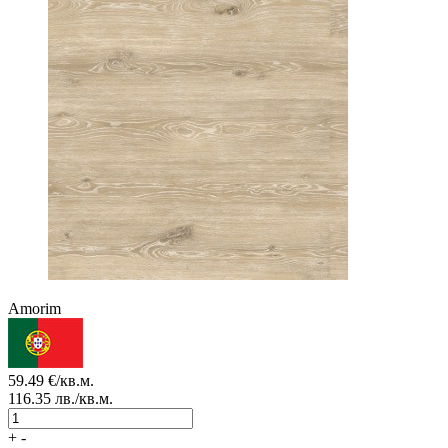
Amorim
59.49
€/кв.м.
116.35
лв./кв.м.
+
-