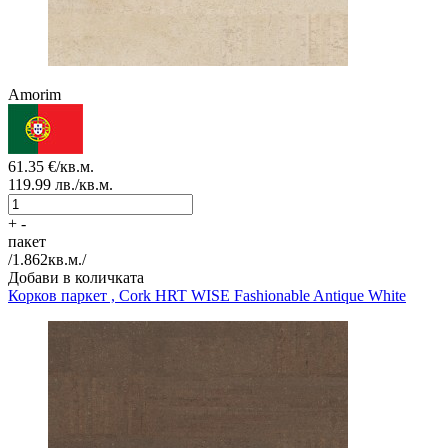
Amorim
61.35
€/кв.м.
119.99
лв./кв.м.
+
-
пакет
/
1.862
кв.м./
Добави в количката
Корков паркет , Cork HRT
WISE Fashionable Antique White