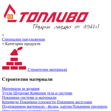
×
Специални предложения
×
Категории продукти
Строителни материали
Строителни материали
Материали за зидария
Тухли
Щурцове
Коминни тела и системи
Покривни системи и материали
Керемиди
Покривни плоскости
Покривни аксесоари
Подпокривни материали - фолиа, хартия
Покривни прозорци
Отводнителни системи за покрив