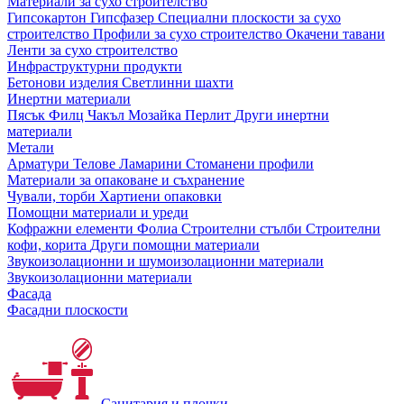
Материали за сухо строителство
Гипсокартон
Гипсфазер
Специални плоскости за сухо
строителство
Профили за сухо строителство
Окачени тавани
Ленти за сухо строителство
Инфраструктурни продукти
Бетонови изделия
Светлинни шахти
Инертни материали
Пясък
Филц
Чакъл
Мозайкa
Перлит
Други инертни
материали
Метали
Арматури
Телове
Ламарини
Стоманени профили
Материали за опаковане и съхранение
Чували, торби
Хартиени опаковки
Помощни материали и уреди
Кофражни елементи
Фолиа
Строителни стълби
Строителни
кофи, корита
Други помощни материали
Звукоизолационни и шумоизолационни материали
Звукоизолационни материали
Фасада
Фасадни плоскости
Санитария и плочки