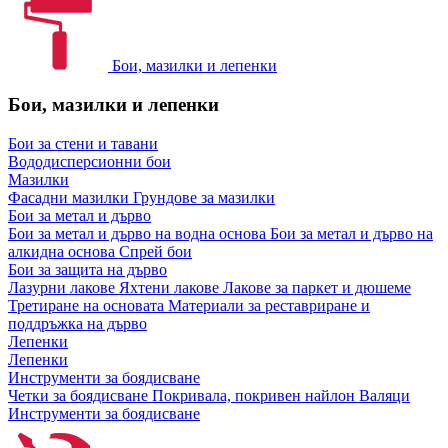
Бои, мазилки и лепенки
Бои, мазилки и лепенки
Бои за стени и тавани
Вододисперсионни бои
Мазилки
Фасадни мазилки
Грундове за мазилки
Бои за метал и дърво
Бои за метал и дърво на водна основа
Бои за метал и дърво на
алкидна основа
Спрей бои
Бои за защита на дърво
Лазурни лакове
Яхтени лакове
Лакове за паркет и дюшеме
Третиране на основата
Материали за реставриране и
поддръжка на дърво
Лепенки
Лепенки
Инструменти за боядисване
Четки за боядисване
Покривала, покривен найлон
Валяци
Инструменти за боядисване