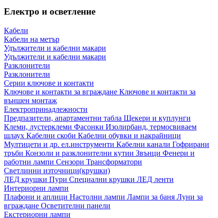
Електро и осветление
Кабели
Кабели на метър
Удължители и кабелни макари
Удължители и кабелни макари
Разклонители
Разклонители
Серии ключове и контакти
Ключове и контакти за вграждане
Ключове и контакти за
външен монтаж
Електропринадлежности
Предпазители, апартаментни табла
Щекери и куплунги
Клеми, лустерклеми
Фасонки
Изолирбанд, термосвиваем
шлаух
Кабелни скоби
Кабелни обувки и накрайници
Мултицети и др. ел.инструменти
Кабелни канали
Гофрирани
тръби
Конзоли и разклонителни кутии
Звънци
Фенери и
работни лампи
Сензори
Трансформатори
Светлинни източници(крушки)
ЛЕД крушки
Пури
Специални крушки
ЛЕД ленти
Интериорни лампи
Плафони и аплици
Настолни лампи
Лампи за баня
Луни за
вграждане
Осветителни панели
Екстериорни лампи