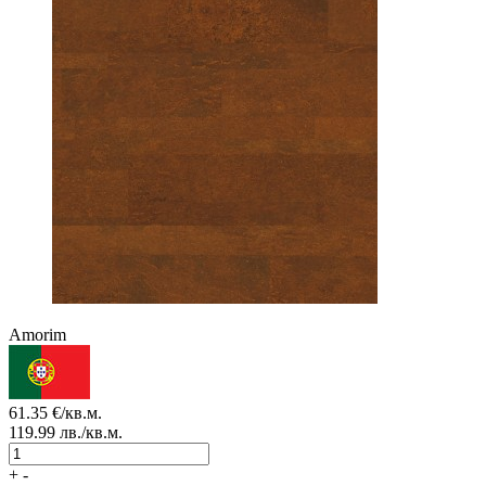
Amorim
61.35
€/кв.м.
119.99
лв./кв.м.
+
-