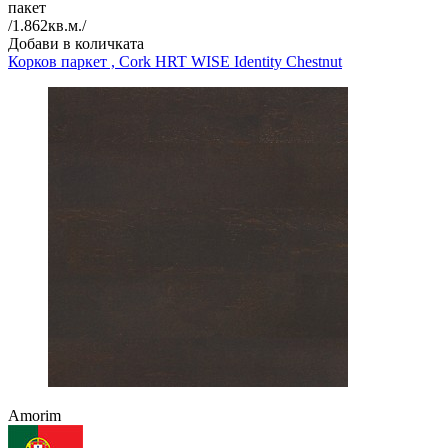
пакет
/
1.862
кв.м./
Добави в количката
Корков паркет , Cork HRT
WISE Identity Chestnut
Amorim