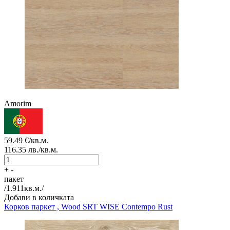
Amorim
59.49
€/кв.м.
116.35
лв./кв.м.
+
-
пакет
/
1.911
кв.м./
Добави в количката
Корков паркет , Wood SRT
WISE Contempo Rust