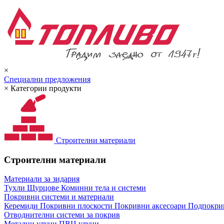
×
Специални предложения
×
Категории продукти
Строителни материали
Строителни материали
Материали за зидария
Тухли
Щурцове
Коминни тела и системи
Покривни системи и материали
Керемиди
Покривни плоскости
Покривни аксесоари
Подпокрив
Отводнителни системи за покрив
Метални улуци
ПВЦ улуци