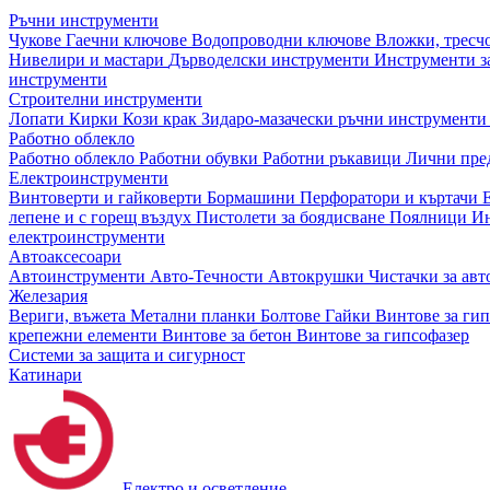
Ръчни инструменти
Чукове
Гаечни ключове
Водопроводни ключове
Вложки, тресч
Нивелири и мастари
Дърводелски инструменти
Инструменти за
инструменти
Строителни инструменти
Лопати
Кирки
Кози крак
Зидаро-мазачески ръчни инструмент
Работно облекло
Работно облекло
Работни обувки
Работни ръкавици
Лични пре
Електроинструменти
Винтоверти и гайковерти
Бормашини
Перфоратори и къртачи
лепене и с горещ въздух
Пистолети за боядисване
Поялници
Ин
електроинструменти
Автоаксесоари
Автоинструменти
Авто-Течности
Автокрушки
Чистачки за ав
Железария
Вериги, въжета
Метални планки
Болтове
Гайки
Винтове за ги
крепежни елементи
Винтове за бетон
Винтове за гипсофазер
Системи за защита и сигурност
Катинари
Електро и осветление