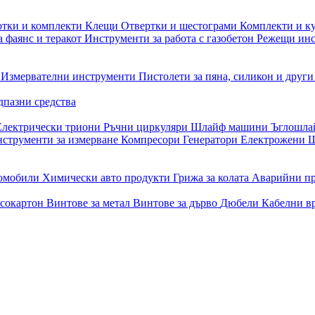
отки и комплекти
Клещи
Отвертки и шестограми
Комплекти и к
 фаянс и теракот
Инструменти за работа с газобетон
Режещи ин
и
Измервателни инструменти
Пистолети за пяна, силикон и друг
дпазни средства
Електрически триони
Ръчни циркуляри
Шлайф машини
Ъглошл
струменти за измерване
Компресори
Генератори
Електрожени
Ш
томобили
Химически авто продукти
Грижа за колата
Аварийни п
псокартон
Винтове за метал
Винтове за дърво
Дюбели
Кабелни в