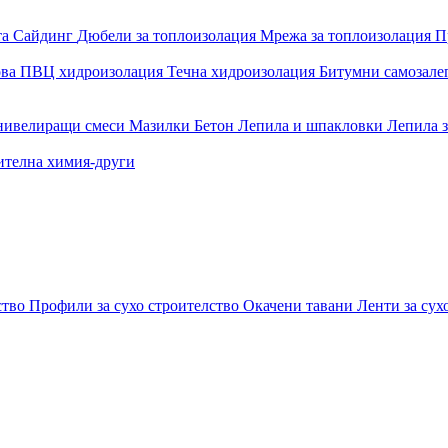
та
Сайдинг
Дюбели за топлоизолация
Мрежа за топлоизолация
П
ова
ПВЦ хидроизолация
Течна хидроизолация
Битумни самозал
 нивелиращи смеси
Мазилки
Бетон
Лепила и шпакловки
Лепила 
ителна химия-други
ство
Профили за сухо строителство
Окачени тавани
Ленти за сух