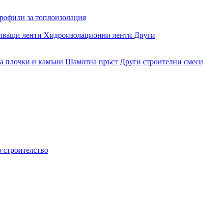
рофили за топлоизолация
епващи ленти
Хидроизолационни ленти
Други
за плочки и камъни
Шамотна пръст
Други строителни смеси
о строителство