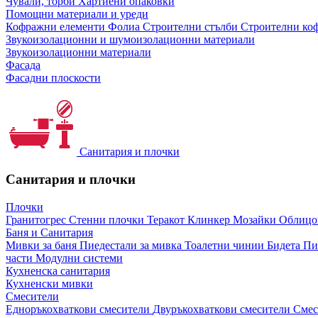
Чували, торби
Хартиени опаковки
Помощни материали и уреди
Кофражни елементи
Фолиа
Строителни стълби
Строителни коф
Звукоизолационни и шумоизолационни материали
Звукоизолационни материали
Фасада
Фасадни плоскости
Санитария и плочки
Санитария и плочки
Плочки
Гранитогрес
Стенни плочки
Теракот
Клинкер
Мозайки
Облиц
Баня и Санитария
Мивки за баня
Пиедестали за мивка
Тоалетни чинии
Бидета
Пи
части
Модулни системи
Кухненска санитария
Кухненски мивки
Смесители
Едноръкохваткови смесители
Двуръкохваткови смесители
Смес