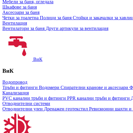
Мебели за баня, огледала
Шкафове за баня
Аксесоари за баня
Четки за тоалетна
Полици за баня
Стойки и закачалки за хавли
Вентилация
Вентилатори за баня
Други артикули за вентилация
ВиК
ВиК
Водопровод
Тръби и фитинги
Водомери
Спирателни кранове и аксесоари
Ф
Канализация
PVC канални тръби и фитинги
PPR канални тръби и фитинги
Отводнителни системи
Отводнителни улеи
Дренажен геотекстил
Ревизионни шахти и