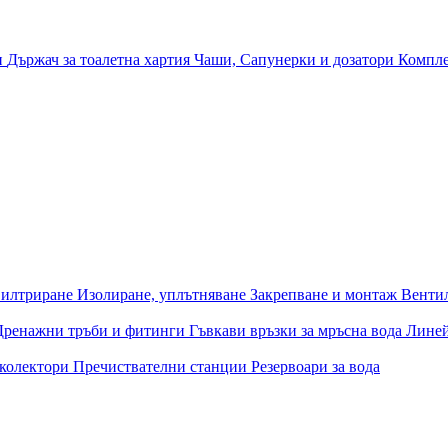
и
Държач за тоалетна хартия
Чаши, Сапунерки и дозатори
Компле
илтриране
Изолиране, уплътняване
Закрепване и монтаж
Венти
Дренажни тръби и фитинги
Гъвкави връзки за мръсна вода
Лине
 колектори
Пречиствателни станции
Резервоари за вода