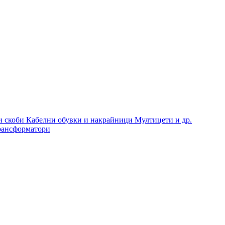
и скоби
Кабелни обувки и накрайници
Мултицети и др.
рансформатори