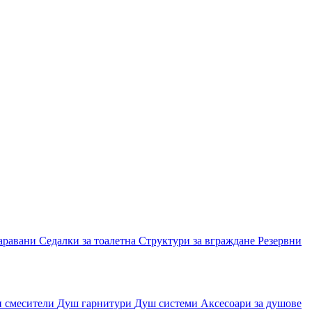
аравани
Седалки за тоалетна
Структури за вграждане
Резервни
и смесители
Душ гарнитури
Душ системи
Аксесоари за душове