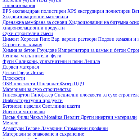
Топлоизолация
EPS експандиран полистирен
XPS екструдиран полистирен
Ва
Хидроизолационни материали
Дренажна мембрана за основи
Хидроизолации на битумна осн
хидроизолационни продукти
Сухи строителни смеси
Цимент
Хоросан
Гипс
Вар, варови разтвори
Подови замазки и
Строителна химия
Химия за бетон
Грундове
Импрегнатори за камък и бетон
Стро
Лепила, уплътнители, фуги
Фуги
Силикони, уплътнители и пяни
Лепила
Дървен материал
Дъски
Греди
Летви
Плоскости
OSB плоскости
Шперплат
Фазер
ПДЧ
Материали за сухо строителство
Гипсокартон
Гипсфазер
Специални плоскости за сухо строител
Инфраструктурни продукти
Бетонови изделия
Светлинни шахти
Инертни материали
Пясък
Филц
Чакъл
Мозайкa
Перлит
Други инертни материали
Метали
Арматури
Телове
Ламарини
Стоманени профили
Материали за опаковане и съхранение