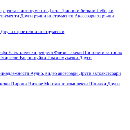
уфарчета с инструменти
Длета
Триони и бичкии
Лебедки
струменти
Други ръчни инструменти
Аксесоари за ръчни
и
Други строителни инструменти
айфи
Електрически рендета
Фрези
Такери
Пистолети за топло
миргели
Водоструйки
Прахосмукачки
Други
ринадлежности
Аудио, видео аксесоари
Други автоаксесоари
ръзки
Пирони
Нитове
Монтажни комплекти
Шпилки
Други