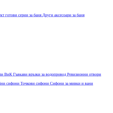
кт готови серии за баня
Други аксесоари за баня
ли ВиК
Гъвкави връзки за водопровод
Ревизионни отвори
йни сифони
Точкови сифони
Сифони за мивки и вани