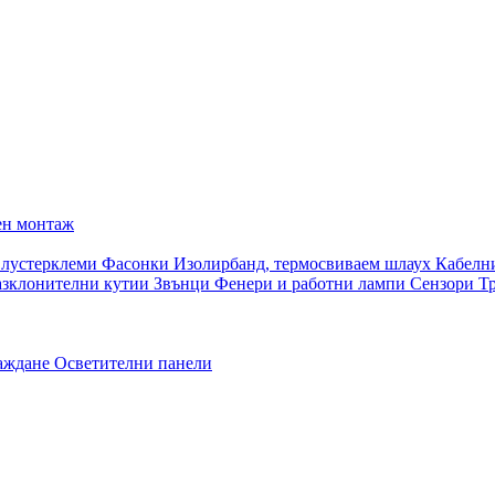
ен монтаж
 лустерклеми
Фасонки
Изолирбанд, термосвиваем шлаух
Кабелн
азклонителни кутии
Звънци
Фенери и работни лампи
Сензори
Т
раждане
Осветителни панели