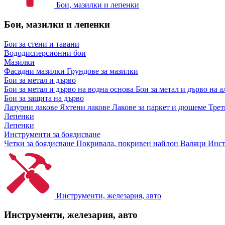
Бои, мазилки и лепенки
Бои, мазилки и лепенки
Бои за стени и тавани
Вододисперсионни бои
Мазилки
Фасадни мазилки
Грундове за мазилки
Бои за метал и дърво
Бои за метал и дърво на водна основа
Бои за метал и дърво на 
Бои за защита на дърво
Лазурни лакове
Яхтени лакове
Лакове за паркет и дюшеме
Трет
Лепенки
Лепенки
Инструменти за боядисване
Четки за боядисване
Покривала, покривен найлон
Валяци
Инст
Инструменти, железария, авто
Инструменти, железария, авто