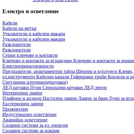
Електро и осветление
Кабели
Кабели на метър
Удължители и кабелни макари
Удължители и кабелни макари
Разклонители
Разклонители
Серии ключове и контакти
Ключове и контакти за вграждане
Ключове и контакти за външ
Електропринадлежности
Предпазители, апартаментни табла
Щекери и куплунги
Клеми,
ел.инструменти
Кабелни канали
Гофрирани тръби
Конзоли и р
Светлинни източници(крушки)
ЛЕД крушки
Пури
Специални крушки
ЛЕД ленти
Интериорни лампи
Плафони и аплици
Настолни лампи
Лампи за баня
Луни за вг
Екстериорни лампи
Прожектори
Индустриално осветление
Аварийно осветление
Соларни системи за ел. енергия
Соларни системи за покрив