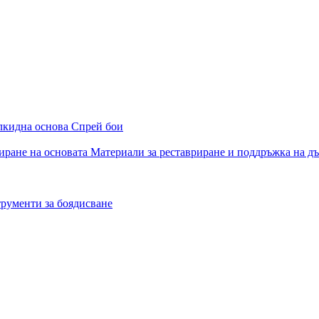
алкидна основа
Спрей бои
иране на основата
Материали за реставриране и поддръжка на д
рументи за боядисване