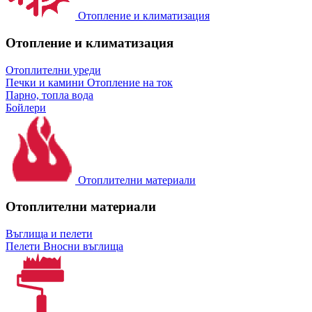
Отопление и климатизация
Отопление и климатизация
Отоплителни уреди
Печки и камини
Отопление на ток
Парно, топла вода
Бойлери
Отоплителни материали
Отоплителни материали
Въглища и пелети
Пелети
Вносни въглища