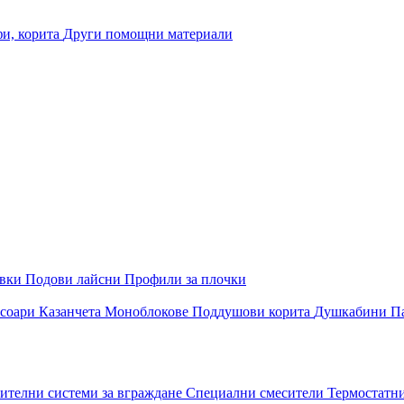
и, корита
Други помощни материали
овки
Подови лайсни
Профили за плочки
соари
Казанчета
Моноблокове
Поддушови корита
Душкабини
П
ителни системи за вграждане
Специални смесители
Термостатн