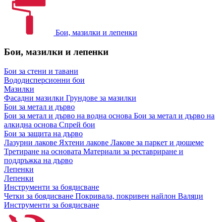
Бои, мазилки и лепенки
Бои, мазилки и лепенки
Бои за стени и тавани
Вододисперсионни бои
Мазилки
Фасадни мазилки
Грундове за мазилки
Бои за метал и дърво
Бои за метал и дърво на водна основа
Бои за метал и дърво на
алкидна основа
Спрей бои
Бои за защита на дърво
Лазурни лакове
Яхтени лакове
Лакове за паркет и дюшеме
Третиране на основата
Материали за реставриране и
поддръжка на дърво
Лепенки
Лепенки
Инструменти за боядисване
Четки за боядисване
Покривала, покривен найлон
Валяци
Инструменти за боядисване