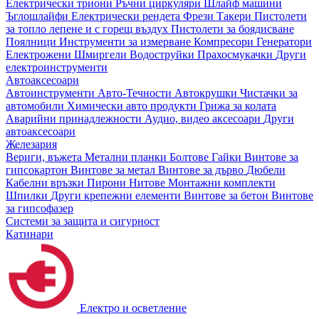
Електрически триони
Ръчни циркуляри
Шлайф машини
Ъглошлайфи
Електрически рендета
Фрези
Такери
Пистолети
за топло лепене и с горещ въздух
Пистолети за боядисване
Поялници
Инструменти за измерване
Компресори
Генератори
Електрожени
Шмиргели
Водоструйки
Прахосмукачки
Други
електроинструменти
Автоаксесоари
Автоинструменти
Авто-Течности
Автокрушки
Чистачки за
автомобили
Химически авто продукти
Грижа за колата
Аварийни принадлежности
Аудио, видео аксесоари
Други
автоаксесоари
Железария
Вериги, въжета
Метални планки
Болтове
Гайки
Винтове за
гипсокартон
Винтове за метал
Винтове за дърво
Дюбели
Кабелни връзки
Пирони
Нитове
Монтажни комплекти
Шпилки
Други крепежни елементи
Винтове за бетон
Винтове
за гипсофазер
Системи за защита и сигурност
Катинари
Електро и осветление