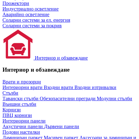
Прожектори
Индустриално осветление
Аварийно осветление
Соларни системи за ел. енергия
Соларни системи за покрив
Интериор и обзавеждане
Интериор и обзавеждане
Врати и прозорци
Интериорни врати
Входни врати
Входни изтривалки
Стълби
Тавански стълби
Обезопасителни прегради
Модулни стълби
Външни стълби
Корнизи
ПВЦ корнизи
Интериорни панели
Акустични панели
Дървени панели
Подови настилки
Ламиниран паркет
Масивен паркет
Аксесоари за ламиниран и