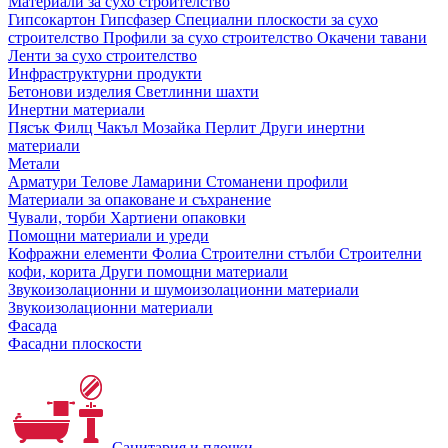
Материали за сухо строителство
Гипсокартон
Гипсфазер
Специални плоскости за сухо
строителство
Профили за сухо строителство
Окачени тавани
Ленти за сухо строителство
Инфраструктурни продукти
Бетонови изделия
Светлинни шахти
Инертни материали
Пясък
Филц
Чакъл
Мозайкa
Перлит
Други инертни
материали
Метали
Арматури
Телове
Ламарини
Стоманени профили
Материали за опаковане и съхранение
Чували, торби
Хартиени опаковки
Помощни материали и уреди
Кофражни елементи
Фолиа
Строителни стълби
Строителни
кофи, корита
Други помощни материали
Звукоизолационни и шумоизолационни материали
Звукоизолационни материали
Фасада
Фасадни плоскости
Санитария и плочки