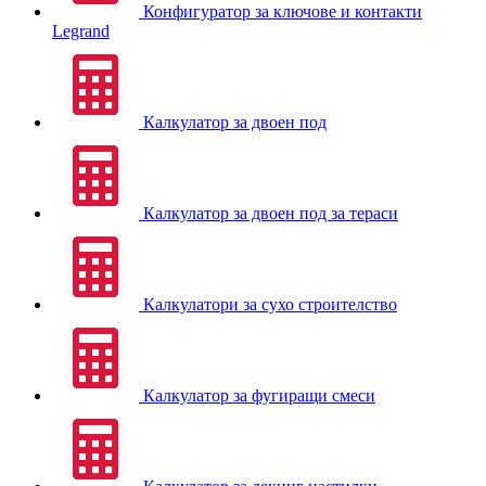
Конфигуратор за ключове и контакти
Legrand
Калкулатор за двоен под
Калкулатор за двоен под за тераси
Калкулатори за сухо строителство
Калкулатор за фугиращи смеси