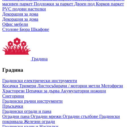
масивен паркет
Подложки за паркет
Двоен под
Корков паркет
PVC подови настилки
Декорация за дома
Декорация за дома
Офис мебели
Столове
Бюра
Шкафове
Градина
Градина
Градински електрически инструменти
Косачки
Тримери
Листосъбирачи / моторни метли
Мотофрези
Храсторези
Цепачки за дърва
Акумулаторни ножици
Снегорини
Градински ръчни инструменти
Пръскачки
Градински огради и пана
Оградни пана
Оградни мрежи
Оградни стълбове
Градински
покривала
Железни огради
Градински къщи и Настилки