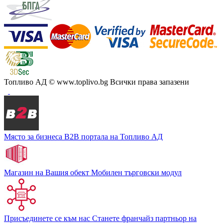
Топливо АД
© www.toplivo.bg Всички права запазени
Място за бизнеса
В2В портала на Топливо АД
Магазин на Вашия обект
Мобилен търговски модул
Присъединете се към нас
Станете франчайз партньор на