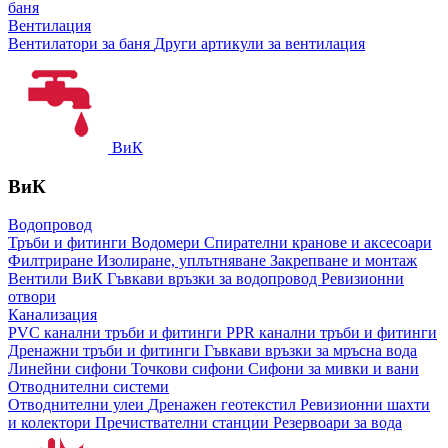
баня
Вентилация
Вентилатори за баня
Други артикули за вентилация
ВиК
ВиК
Водопровод
Тръби и фитинги
Водомери
Спирателни кранове и аксесоари
Филтриране
Изолиране, уплътняване
Закрепване и монтаж
Вентили ВиК
Гъвкави връзки за водопровод
Ревизионни
отвори
Канализация
PVC канални тръби и фитинги
PPR канални тръби и фитинги
Дренажни тръби и фитинги
Гъвкави връзки за мръсна вода
Линейни сифони
Точкови сифони
Сифони за мивки и вани
Отводнителни системи
Отводнителни улеи
Дренажен геотекстил
Ревизионни шахти
и колектори
Пречиствателни станции
Резервоари за вода