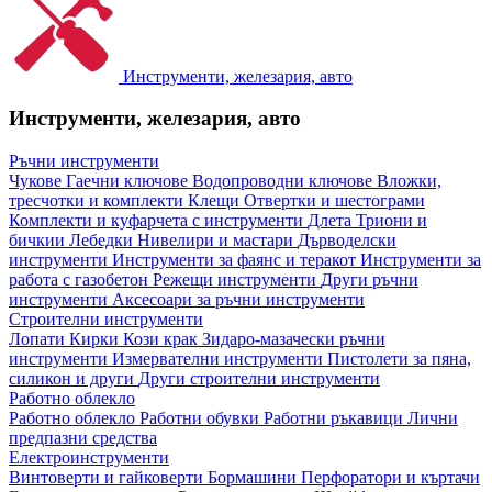
Инструменти, железария, авто
Инструменти, железария, авто
Ръчни инструменти
Чукове
Гаечни ключове
Водопроводни ключове
Вложки,
тресчотки и комплекти
Клещи
Отвертки и шестограми
Комплекти и куфарчета с инструменти
Длета
Триони и
бичкии
Лебедки
Нивелири и мастари
Дърводелски
инструменти
Инструменти за фаянс и теракот
Инструменти за
работа с газобетон
Режещи инструменти
Други ръчни
инструменти
Аксесоари за ръчни инструменти
Строителни инструменти
Лопати
Кирки
Кози крак
Зидаро-мазачески ръчни
инструменти
Измервателни инструменти
Пистолети за пяна,
силикон и други
Други строителни инструменти
Работно облекло
Работно облекло
Работни обувки
Работни ръкавици
Лични
предпазни средства
Електроинструменти
Винтоверти и гайковерти
Бормашини
Перфоратори и къртачи