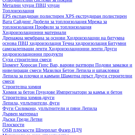
Метални улуци
ПВЦ улуци
Топлоизолация
EPS експандиран полистирен
XPS екструдиран полистирен
Вата
Сайдинг
Дюбели за топлоизолация
Мрежа за
топлоизолация
Профили за топлоизолация
Хидроизолационни материали
Дренажна мембрана за основи
Хидроизолации на битумна
основа
ПВЦ хидроизолация
Течна хидроизолация
Битумни
самозалепващи ленти
Хидроизолационни ленти
Други
хидроизолационни продукти
Сухи строителни смеси
Цимент
Хоросан
Гипс
Вар, варови разтвори
Подови замазки и
нивелиращи смеси
Мазилки
Бетон
Лепила и шпакловки
Лепила за плочки и камъни
Шамотна пръст
Други строителни
смеси
Строителна химия
Химия за бетон
Грундове
Импрегнатори за камък и бетон
Строителна химия-други
Лепила, уплътнители, фуги
Фуги
Силикони, уплътнители и пяни
Лепила
Дървен материал
Дъски
Греди
Летви
Плоскости
OSB плоскости
Шперплат
Фазер
ПДЧ