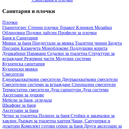
Санитария и плочки
Плочки
Гранитогрес
Стенни плочки
Теракот
Клинкер
Мозайки
Облицовки
Подови лайсни
Профили за плочки
Баня и Санитария
Мивки за баня
Пиедестали за мивка
Тоалетни чинии
Бидета
Писоари
Казанчета
Моноблокове
Поддушови корита
Душкабини
Паравани
Седалки за тоалетна
Структури за
вграждане
Резервни части
Модулни системи
Кухненска санитария
Кухненски мивки
Смесители
Едноръкохваткови смесители
Двуръкохваткови смесители
Смесителни системи за вграждане
Специални смесители
Термостатни смесители
Душ гарнитури
Душ системи
Аксесоари за душове
Мебели за баня, огледала
Шкафове за баня
Аксесоари за баня
Четки за тоалетна
Полици за баня
Стойки и закачалки за
хавлии
Държач за тоалетна хартия
Чаши, Сапунерки и
дозатори
Комплект готови серии за баня
Други аксесоари за