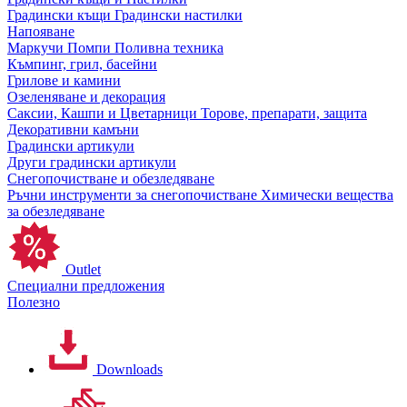
Градински къщи
Градински настилки
Напояване
Маркучи
Помпи
Поливна техника
Къмпинг, грил, басейни
Грилове и камини
Озеленяване и декорация
Саксии, Кашпи и Цветарници
Торове, препарати, защита
Декоративни камъни
Градински артикули
Други градински артикули
Снегопочистване и обезледяване
Ръчни инструменти за снегопочистване
Химически вещества
за обезледяване
Outlet
Специални предложения
Полезно
Downloads