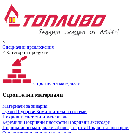
×
Специални предложения
×
Категории продукти
Строителни материали
Строителни материали
Материали за зидария
Тухли
Щурцове
Коминни тела и системи
Покривни системи и материали
Керемиди
Покривни плоскости
Покривни аксесоари
Подпокривни материали - фолиа, хартия
Покривни прозорци
Отводнителни системи за покрив