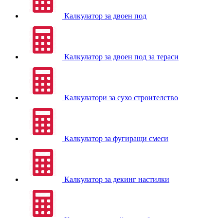
Калкулатор за двоен под
Калкулатор за двоен под за тераси
Калкулатори за сухо строителство
Калкулатор за фугиращи смеси
Калкулатор за декинг настилки