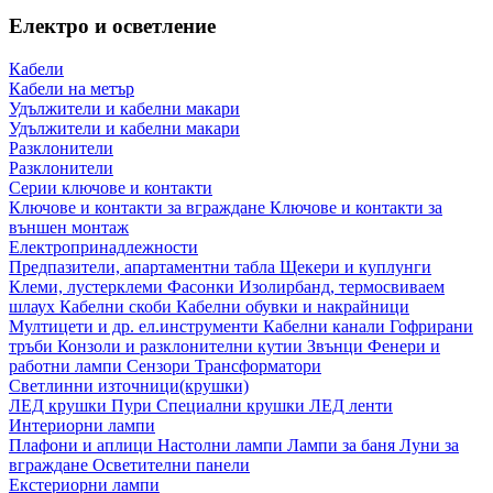
Електро и осветление
Кабели
Кабели на метър
Удължители и кабелни макари
Удължители и кабелни макари
Разклонители
Разклонители
Серии ключове и контакти
Ключове и контакти за вграждане
Ключове и контакти за
външен монтаж
Електропринадлежности
Предпазители, апартаментни табла
Щекери и куплунги
Клеми, лустерклеми
Фасонки
Изолирбанд, термосвиваем
шлаух
Кабелни скоби
Кабелни обувки и накрайници
Мултицети и др. ел.инструменти
Кабелни канали
Гофрирани
тръби
Конзоли и разклонителни кутии
Звънци
Фенери и
работни лампи
Сензори
Трансформатори
Светлинни източници(крушки)
ЛЕД крушки
Пури
Специални крушки
ЛЕД ленти
Интериорни лампи
Плафони и аплици
Настолни лампи
Лампи за баня
Луни за
вграждане
Осветителни панели
Екстериорни лампи