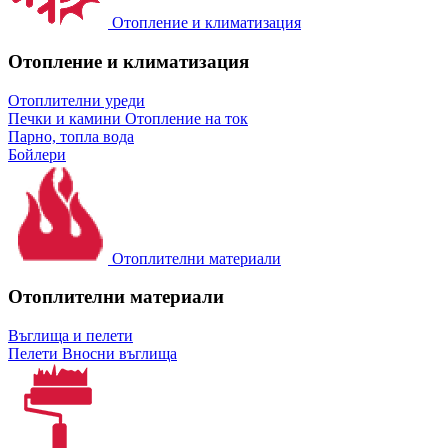
Отопление и климатизация
Отопление и климатизация
Отоплителни уреди
Печки и камини
Отопление на ток
Парно, топла вода
Бойлери
Отоплителни материали
Отоплителни материали
Въглища и пелети
Пелети
Вносни въглища