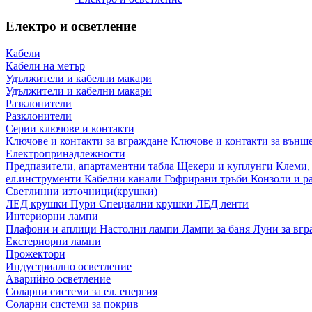
Електро и осветление
Кабели
Кабели на метър
Удължители и кабелни макари
Удължители и кабелни макари
Разклонители
Разклонители
Серии ключове и контакти
Ключове и контакти за вграждане
Ключове и контакти за външ
Електропринадлежности
Предпазители, апартаментни табла
Щекери и куплунги
Клеми,
ел.инструменти
Кабелни канали
Гофрирани тръби
Конзоли и р
Светлинни източници(крушки)
ЛЕД крушки
Пури
Специални крушки
ЛЕД ленти
Интериорни лампи
Плафони и аплици
Настолни лампи
Лампи за баня
Луни за вг
Екстериорни лампи
Прожектори
Индустриално осветление
Аварийно осветление
Соларни системи за ел. енергия
Соларни системи за покрив