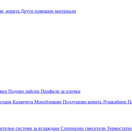
и, корита
Други помощни материали
овки
Подови лайсни
Профили за плочки
соари
Казанчета
Моноблокове
Поддушови корита
Душкабини
П
ителни системи за вграждане
Специални смесители
Термостатн