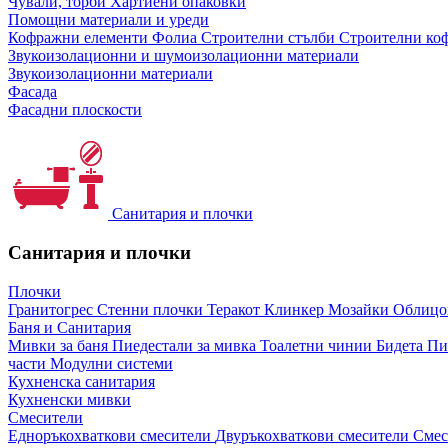
Чували, торби
Хартиени опаковки
Помощни материали и уреди
Кофражни елементи
Фолиа
Строителни стълби
Строителни коф
Звукоизолационни и шумоизолационни материали
Звукоизолационни материали
Фасада
Фасадни плоскости
Санитария и плочки
Санитария и плочки
Плочки
Гранитогрес
Стенни плочки
Теракот
Клинкер
Мозайки
Облиц
Баня и Санитария
Мивки за баня
Пиедестали за мивка
Тоалетни чинии
Бидета
Пи
части
Модулни системи
Кухненска санитария
Кухненски мивки
Смесители
Едноръкохваткови смесители
Двуръкохваткови смесители
Смес