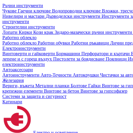
Ръчни инструменти
Чукове
Гаечни ключове
Водопроводни ключове
Вложки, тресч
Нивелири и мастари
Дърводелски инструменти
Инструменти за
инструменти
Строителни инструменти
Лопати
Кирки
Кози крак
Зидаро-мазачески ръчни инструмент
Работно облекло
Работно облекло
Работни обувки
Работни ръкавици
Лични пре
Електроинструменти
Винтоверти и гайковерти
Бормашини
Перфоратори и къртачи
лепене и с горещ въздух
Пистолети за боядисване
Поялници
Ин
електроинструменти
Автоаксесоари
Автоинструменти
Авто-Течности
Автокрушки
Чистачки за ав
Железария
Вериги, въжета
Метални планки
Болтове
Гайки
Винтове за ги
крепежни елементи
Винтове за бетон
Винтове за гипсофазер
Системи за защита и сигурност
Катинари
Електро и осветление