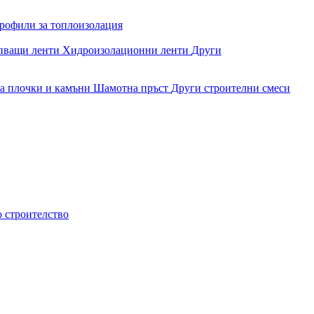
рофили за топлоизолация
епващи ленти
Хидроизолационни ленти
Други
за плочки и камъни
Шамотна пръст
Други строителни смеси
о строителство