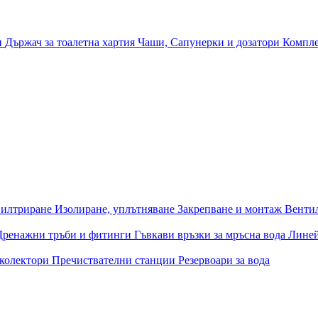
и
Държач за тоалетна хартия
Чаши, Сапунерки и дозатори
Компле
илтриране
Изолиране, уплътняване
Закрепване и монтаж
Венти
Дренажни тръби и фитинги
Гъвкави връзки за мръсна вода
Лине
 колектори
Пречиствателни станции
Резервоари за вода