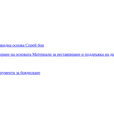
алкидна основа
Спрей бои
иране на основата
Материали за реставриране и поддръжка на д
рументи за боядисване