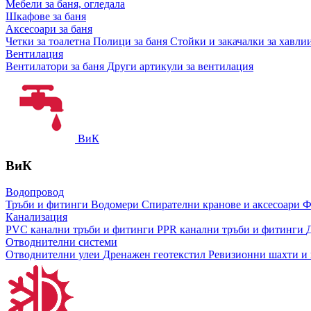
Мебели за баня, огледала
Шкафове за баня
Аксесоари за баня
Четки за тоалетна
Полици за баня
Стойки и закачалки за хавли
Вентилация
Вентилатори за баня
Други артикули за вентилация
ВиК
ВиК
Водопровод
Тръби и фитинги
Водомери
Спирателни кранове и аксесоари
Ф
Канализация
PVC канални тръби и фитинги
PPR канални тръби и фитинги
Отводнителни системи
Отводнителни улеи
Дренажен геотекстил
Ревизионни шахти и