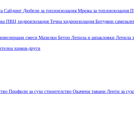
та
Сайдинг
Дюбели за топлоизолация
Мрежа за топлоизолация
П
ова
ПВЦ хидроизолация
Течна хидроизолация
Битумни самозал
 нивелиращи смеси
Мазилки
Бетон
Лепила и шпакловки
Лепила 
ителна химия-други
ство
Профили за сухо строителство
Окачени тавани
Ленти за сух