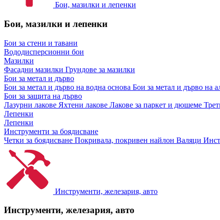
Бои, мазилки и лепенки
Бои, мазилки и лепенки
Бои за стени и тавани
Вододисперсионни бои
Мазилки
Фасадни мазилки
Грундове за мазилки
Бои за метал и дърво
Бои за метал и дърво на водна основа
Бои за метал и дърво на 
Бои за защита на дърво
Лазурни лакове
Яхтени лакове
Лакове за паркет и дюшеме
Трет
Лепенки
Лепенки
Инструменти за боядисване
Четки за боядисване
Покривала, покривен найлон
Валяци
Инст
Инструменти, железария, авто
Инструменти, железария, авто