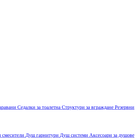
аравани
Седалки за тоалетна
Структури за вграждане
Резервни
и смесители
Душ гарнитури
Душ системи
Аксесоари за душове