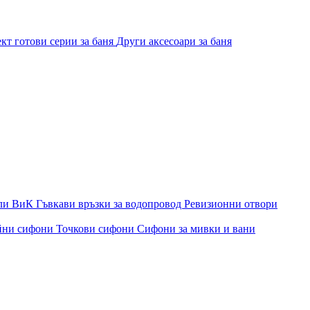
кт готови серии за баня
Други аксесоари за баня
ли ВиК
Гъвкави връзки за водопровод
Ревизионни отвори
йни сифони
Точкови сифони
Сифони за мивки и вани