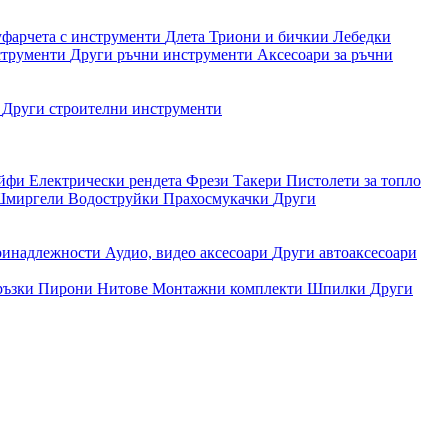
уфарчета с инструменти
Длета
Триони и бичкии
Лебедки
струменти
Други ръчни инструменти
Аксесоари за ръчни
и
Други строителни инструменти
айфи
Електрически рендета
Фрези
Такери
Пистолети за топло
миргели
Водоструйки
Прахосмукачки
Други
ринадлежности
Аудио, видео аксесоари
Други автоаксесоари
ръзки
Пирони
Нитове
Монтажни комплекти
Шпилки
Други