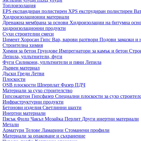
Топлоизолация
EPS експандиран полистирен
XPS екструдиран полистирен
Ва
Хидроизолационни материали
Дренажна мембрана за основи
Хидроизолации на битумна осн
хидроизолационни продукти
Сухи строителни смеси
Цимент
Хоросан
Гипс
Вар, варови разтвори
Подови замазки и
Строителна химия
Химия за бетон
Грундове
Импрегнатори за камък и бетон
Стро
Лепила, уплътнители, фуги
Фуги
Силикони, уплътнители и пяни
Лепила
Дървен материал
Дъски
Греди
Летви
Плоскости
OSB плоскости
Шперплат
Фазер
ПДЧ
Материали за сухо строителство
Гипсокартон
Гипсфазер
Специални плоскости за сухо строител
Инфраструктурни продукти
Бетонови изделия
Светлинни шахти
Инертни материали
Пясък
Филц
Чакъл
Мозайкa
Перлит
Други инертни материали
Метали
Арматури
Телове
Ламарини
Стоманени профили
Материали за опаковане и съхранение