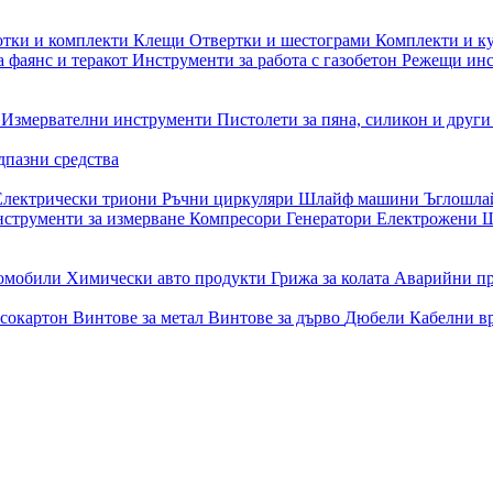
отки и комплекти
Клещи
Отвертки и шестограми
Комплекти и к
 фаянс и теракот
Инструменти за работа с газобетон
Режещи ин
и
Измервателни инструменти
Пистолети за пяна, силикон и друг
дпазни средства
Електрически триони
Ръчни циркуляри
Шлайф машини
Ъглошл
струменти за измерване
Компресори
Генератори
Електрожени
Ш
томобили
Химически авто продукти
Грижа за колата
Аварийни п
псокартон
Винтове за метал
Винтове за дърво
Дюбели
Кабелни в