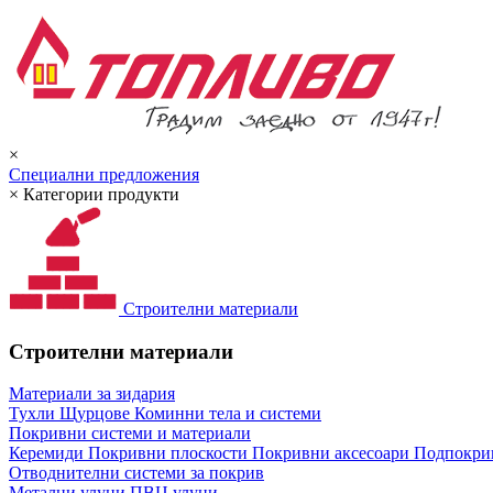
×
Специални предложения
×
Категории продукти
Строителни материали
Строителни материали
Материали за зидария
Тухли
Щурцове
Коминни тела и системи
Покривни системи и материали
Керемиди
Покривни плоскости
Покривни аксесоари
Подпокрив
Отводнителни системи за покрив
Метални улуци
ПВЦ улуци