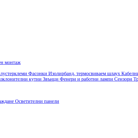
ен монтаж
 лустерклеми
Фасонки
Изолирбанд, термосвиваем шлаух
Кабелн
азклонителни кутии
Звънци
Фенери и работни лампи
Сензори
Т
раждане
Осветителни панели