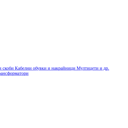
и скоби
Кабелни обувки и накрайници
Мултицети и др.
рансформатори