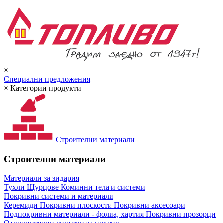
×
Специални предложения
×
Категории продукти
Строителни материали
Строителни материали
Материали за зидария
Тухли
Щурцове
Коминни тела и системи
Покривни системи и материали
Керемиди
Покривни плоскости
Покривни аксесоари
Подпокривни материали - фолиа, хартия
Покривни прозорци
Отводнителни системи за покрив