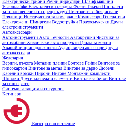
Електрически триони
Ръчни циркуляри
Шлайф машини
Ъглошлайфи
Електрически рендета
Фрези
Такери
Пистолети
за топло лепене и с горещ въздух
Пистолети за боядисване
Поялници
Инструменти за измерване
Компресори
Генератори
Електрожени
Шмиргели
Водоструйки
Прахосмукачки
Други
електроинструменти
Автоаксесоари
Автоинструменти
Авто-Течности
Автокрушки
Чистачки за
автомобили
Химически авто продукти
Грижа за колата
Аварийни принадлежности
Аудио, видео аксесоари
Други
автоаксесоари
Железария
Вериги, въжета
Метални планки
Болтове
Гайки
Винтове за
гипсокартон
Винтове за метал
Винтове за дърво
Дюбели
Кабелни връзки
Пирони
Нитове
Монтажни комплекти
Шпилки
Други крепежни елементи
Винтове за бетон
Винтове
за гипсофазер
Системи за защита и сигурност
Катинари
Електро и осветление