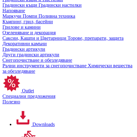
Градински къщи
Градински настилки
Напояване
Маркучи
Помпи
Поливна техника
Къмпинг, грил, басейни
Грилове и камини
Озеленяване и декорация
Саксии, Кашпи и Цветарници
Торове, препарати, защита
Декоративни камъни
Градински артикули
Други градински артикули
Снегопочистване и обезледяване
Ръчни инструменти за снегопочистване
Химически вещества
за обезледяване
Outlet
Специални предложения
Полезно
Downloads