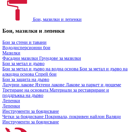
Бои, мазилки и лепенки
Бои, мазилки и лепенки
Бои за стени и тавани
Вододисперсионни бои
Мазилки
Фасадни мазилки
Грундове за мазилки
Бои за метал и дърво
Бои за метал и дърво на водна основа
Бои за метал и дърво на
алкидна основа
Спрей бои
Бои за защита на дърво
Лазурни лакове
Яхтени лакове
Лакове за паркет и дюшеме
Третиране на основата
Материали за реставриране и
поддръжка на дърво
Лепенки
Лепенки
Инструменти за боядисване
Четки за боядисване
Покривала, покривен найлон
Валяци
Инструменти за боядисване