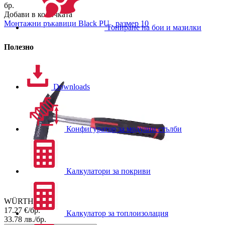
бр.
Добави в количката
Монтажни ръкавици
Black PU , размер 10
Тониране на бои и мазилки
Полезно
Downloads
Конфигуратор за модулни стълби
Калкулатори за покриви
WÜRTH
17.27
€/бр.
Калкулатор за топлоизолация
33.78
лв./бр.