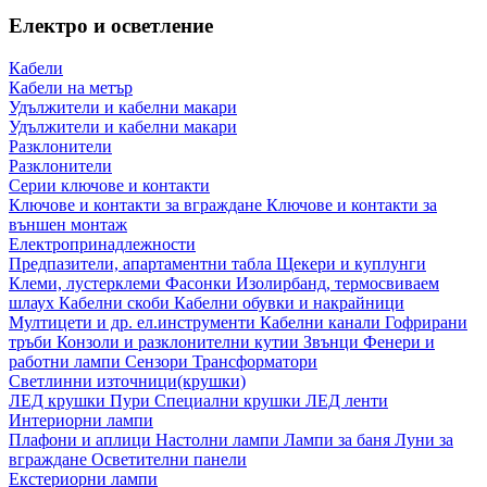
Електро и осветление
Кабели
Кабели на метър
Удължители и кабелни макари
Удължители и кабелни макари
Разклонители
Разклонители
Серии ключове и контакти
Ключове и контакти за вграждане
Ключове и контакти за
външен монтаж
Електропринадлежности
Предпазители, апартаментни табла
Щекери и куплунги
Клеми, лустерклеми
Фасонки
Изолирбанд, термосвиваем
шлаух
Кабелни скоби
Кабелни обувки и накрайници
Мултицети и др. ел.инструменти
Кабелни канали
Гофрирани
тръби
Конзоли и разклонителни кутии
Звънци
Фенери и
работни лампи
Сензори
Трансформатори
Светлинни източници(крушки)
ЛЕД крушки
Пури
Специални крушки
ЛЕД ленти
Интериорни лампи
Плафони и аплици
Настолни лампи
Лампи за баня
Луни за
вграждане
Осветителни панели
Екстериорни лампи