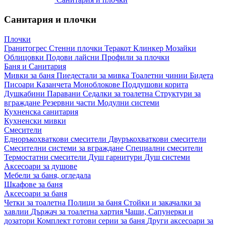
Санитария и плочки
Плочки
Гранитогрес
Стенни плочки
Теракот
Клинкер
Мозайки
Облицовки
Подови лайсни
Профили за плочки
Баня и Санитария
Мивки за баня
Пиедестали за мивка
Тоалетни чинии
Бидета
Писоари
Казанчета
Моноблокове
Поддушови корита
Душкабини
Паравани
Седалки за тоалетна
Структури за
вграждане
Резервни части
Модулни системи
Кухненска санитария
Кухненски мивки
Смесители
Едноръкохваткови смесители
Двуръкохваткови смесители
Смесителни системи за вграждане
Специални смесители
Термостатни смесители
Душ гарнитури
Душ системи
Аксесоари за душове
Мебели за баня, огледала
Шкафове за баня
Аксесоари за баня
Четки за тоалетна
Полици за баня
Стойки и закачалки за
хавлии
Държач за тоалетна хартия
Чаши, Сапунерки и
дозатори
Комплект готови серии за баня
Други аксесоари за