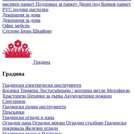
масивен паркет
Подложки за паркет
Двоен под
Корков паркет
PVC подови настилки
Декорация за дома
Декорация за дома
Офис мебели
Столове
Бюра
Шкафове
Градина
Градина
Градински електрически инструменти
Косачки
Тримери
Листосъбирачи / моторни метли
Мотофрези
Храсторези
Цепачки за дърва
Акумулаторни ножици
Снегорини
Градински ръчни инструменти
Пръскачки
Градински огради и пана
Оградни пана
Оградни мрежи
Оградни стълбове
Градински
покривала
Железни огради
Градински къщи и Настилки