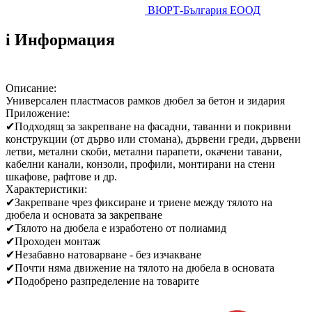
ВЮРТ-България ЕООД
i
Информация
Описание:
Универсален пластмасов рамков дюбел за бетон и зидария
Приложение:
✔
Подходящ за закрепване на фасадни, таванни и покривни
конструкции (от дърво или стомана), дървени греди, дървени
летви, метални скоби, метални парапети, окачени тавани,
кабелни канали, конзоли, профили, монтирани на стени
шкафове, рафтове и др.
Характеристики:
✔
Закрепване чрез фиксиране и триене между тялото на
дюбела и основата за закрепване
✔
Тялото на дюбела е изработено от полиамид
✔
Проходен монтаж
✔
Незабавно натоварване - без изчакване
✔
Почти няма движение на тялото на дюбела в основата
✔
Подобрено разпределение на товарите