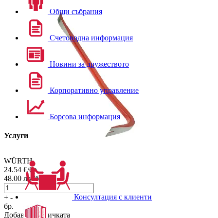
Общи събрания
Счетоводна информация
Новини за дружеството
Корпоративно управление
Борсова информация
Услуги
WÜRTH
24.54
€/бр.
48.00
лв./бр.
Консултация с клиенти
+
-
бр.
Добави в количката