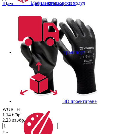
Мобилен търговски модул
Щанга тип H профил 800 мм , COX
Транспорт
3D проектиране
WÜRTH
1.14
€/бр.
2.23
лв./бр.
+
-