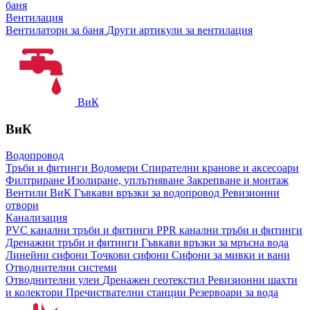
баня
Вентилация
Вентилатори за баня
Други артикули за вентилация
ВиК
ВиК
Водопровод
Тръби и фитинги
Водомери
Спирателни кранове и аксесоари
Филтриране
Изолиране, уплътняване
Закрепване и монтаж
Вентили ВиК
Гъвкави връзки за водопровод
Ревизионни
отвори
Канализация
PVC канални тръби и фитинги
PPR канални тръби и фитинги
Дренажни тръби и фитинги
Гъвкави връзки за мръсна вода
Линейни сифони
Точкови сифони
Сифони за мивки и вани
Отводнителни системи
Отводнителни улеи
Дренажен геотекстил
Ревизионни шахти
и колектори
Пречиствателни станции
Резервоари за вода