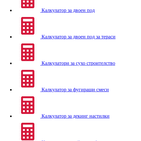
Калкулатор за двоен под
Калкулатор за двоен под за тераси
Калкулатори за сухо строителство
Калкулатор за фугиращи смеси
Калкулатор за декинг настилки