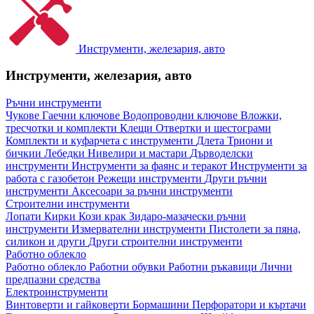
Инструменти, железария, авто
Инструменти, железария, авто
Ръчни инструменти
Чукове
Гаечни ключове
Водопроводни ключове
Вложки,
тресчотки и комплекти
Клещи
Отвертки и шестограми
Комплекти и куфарчета с инструменти
Длета
Триони и
бичкии
Лебедки
Нивелири и мастари
Дърводелски
инструменти
Инструменти за фаянс и теракот
Инструменти за
работа с газобетон
Режещи инструменти
Други ръчни
инструменти
Аксесоари за ръчни инструменти
Строителни инструменти
Лопати
Кирки
Кози крак
Зидаро-мазачески ръчни
инструменти
Измервателни инструменти
Пистолети за пяна,
силикон и други
Други строителни инструменти
Работно облекло
Работно облекло
Работни обувки
Работни ръкавици
Лични
предпазни средства
Електроинструменти
Винтоверти и гайковерти
Бормашини
Перфоратори и къртачи