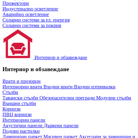
Прожектори
Индустриално осветление
Аварийно осветление
Соларни системи за ел. енергия
Соларни системи за покрив
Интериор и обзавеждане
Интериор и обзавеждане
Врати и прозорци
Интериорни врати
Входни врати
Входни изтривалки
Стълби
Тавански стълби
Обезопасителни прегради
Модулни стълби
Външни стълби
Корнизи
ПВЦ корнизи
Интериорни панели
Акустични панели
Дървени панели
Подови настилки
Ламиниран паркет
Масивен паркет
Аксесоари за ламиниран и