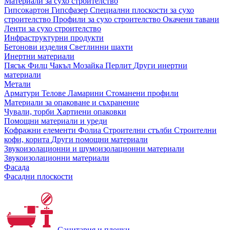
Материали за сухо строителство
Гипсокартон
Гипсфазер
Специални плоскости за сухо
строителство
Профили за сухо строителство
Окачени тавани
Ленти за сухо строителство
Инфраструктурни продукти
Бетонови изделия
Светлинни шахти
Инертни материали
Пясък
Филц
Чакъл
Мозайкa
Перлит
Други инертни
материали
Метали
Арматури
Телове
Ламарини
Стоманени профили
Материали за опаковане и съхранение
Чували, торби
Хартиени опаковки
Помощни материали и уреди
Кофражни елементи
Фолиа
Строителни стълби
Строителни
кофи, корита
Други помощни материали
Звукоизолационни и шумоизолационни материали
Звукоизолационни материали
Фасада
Фасадни плоскости
Санитария и плочки