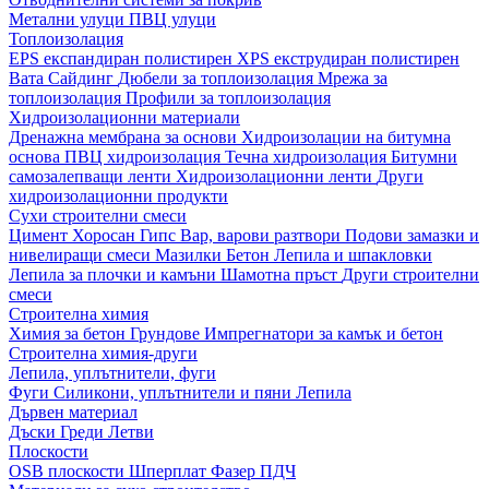
Метални улуци
ПВЦ улуци
Топлоизолация
EPS експандиран полистирен
XPS екструдиран полистирен
Вата
Сайдинг
Дюбели за топлоизолация
Мрежа за
топлоизолация
Профили за топлоизолация
Хидроизолационни материали
Дренажна мембрана за основи
Хидроизолации на битумна
основа
ПВЦ хидроизолация
Течна хидроизолация
Битумни
самозалепващи ленти
Хидроизолационни ленти
Други
хидроизолационни продукти
Сухи строителни смеси
Цимент
Хоросан
Гипс
Вар, варови разтвори
Подови замазки и
нивелиращи смеси
Мазилки
Бетон
Лепила и шпакловки
Лепила за плочки и камъни
Шамотна пръст
Други строителни
смеси
Строителна химия
Химия за бетон
Грундове
Импрегнатори за камък и бетон
Строителна химия-други
Лепила, уплътнители, фуги
Фуги
Силикони, уплътнители и пяни
Лепила
Дървен материал
Дъски
Греди
Летви
Плоскости
OSB плоскости
Шперплат
Фазер
ПДЧ