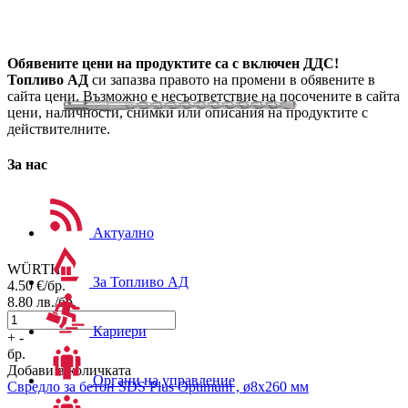
Обявените цени на продуктите са с включен ДДС!
Топливо АД
си запазва правото на промени в обявените в
сайта цени. Възможно е несъответствие на посочените в сайта
цени, наличности, снимки или описания на продуктите с
действителните.
За нас
Актуално
WÜRTH
За Топливо АД
4.50
€/бр.
8.80
лв./бр.
Кариери
+
-
бр.
Добави в количката
Органи на управление
Свредло за бетон
SDS Plus Optimum , ø8x260 мм