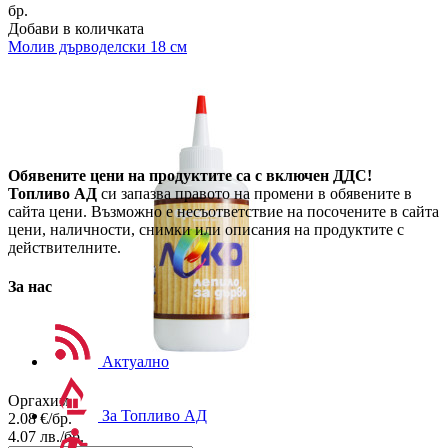
бр.
Добави в количката
Молив дърводелски 18 см
Обявените цени на продуктите са с включен ДДС!
Топливо АД
си запазва правото на промени в обявените в
сайта цени. Възможно е несъответствие на посочените в сайта
цени, наличности, снимки или описания на продуктите с
действителните.
За нас
Актуално
Оргахим
За Топливо АД
2.08
€/бр.
4.07
лв./бр.