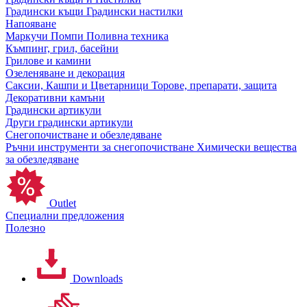
Градински къщи
Градински настилки
Напояване
Маркучи
Помпи
Поливна техника
Къмпинг, грил, басейни
Грилове и камини
Озеленяване и декорация
Саксии, Кашпи и Цветарници
Торове, препарати, защита
Декоративни камъни
Градински артикули
Други градински артикули
Снегопочистване и обезледяване
Ръчни инструменти за снегопочистване
Химически вещества
за обезледяване
Outlet
Специални предложения
Полезно
Downloads