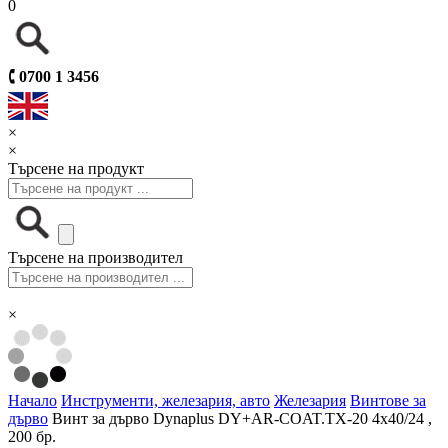
0
🕻
0700 1 3456
×
×
Търсене на продукт
Търсене на производител
×
Начало
Инструменти, железария, авто
Железария
Винтове за
дърво
Винт за дърво Dynaplus DY+AR-COAT.TX-20 4x40/24 ,
200 бр.