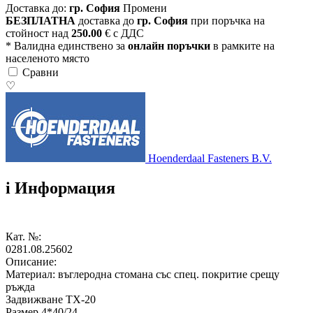
Доставка до:
гр. София
Промени
БЕЗПЛАТНА
доставка до
гр. София
при поръчка на
стойност над
250.00
€ с ДДС
* Валидна единствено за
онлайн поръчки
в рамките на
населеното място
Сравни
♡
Hoenderdaal Fasteners B.V.
i
Информация
Кат. №:
0281.08.25602
Описание:
Материал: въглеродна стомана със спец. покритие срещу
ръжда
Задвижване TX-20
Размер 4*40/24