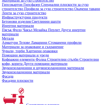
Материали за сухо строителство
Гипсокартон
Гипсфазер
Специални плоскости за сухо
строителство
Профили за сухо строителство
Окачени тавани
Ленти за сухо строителство
Инфраструктурни продукти
Бетонови изделия
Светлинни шахти
Инертни материали
Пясък
Филц
Чакъл
Мозайкa
Перлит
Други инертни
материали
Метали
Арматури
Телове
Ламарини
Стоманени профили
Материали за опаковане и съхранение
Чували, торби
Хартиени опаковки
Помощни материали и уреди
Кофражни елементи
Фолиа
Строителни стълби
Строителни
кофи, корита
Други помощни материали
Звукоизолационни и шумоизолационни материали
Звукоизолационни материали
Фасада
Фасадни плоскости
Санитария и плочки