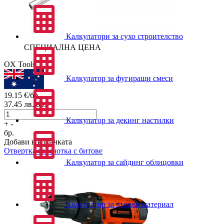
Калкулатори за сухо строителство
СПЕЦИАЛНА ЦЕНА
OX Tools
Калкулатор за фугиращи смеси
19.15
€/бр.
37.45
лв./бр.
Калкулатор за декинг настилки
+
-
бр.
Добави в количката
Отвертка тресчотка с битове
Калкулатор за сайдинг облицовки
Калкулатор за дървен материал