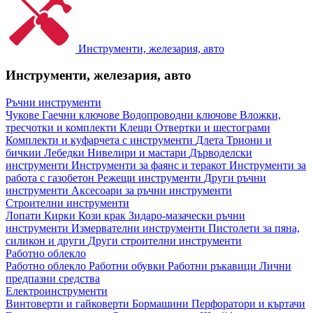
Инструменти, железария, авто
Инструменти, железария, авто
Ръчни инструменти
Чукове
Гаечни ключове
Водопроводни ключове
Вложки,
тресчотки и комплекти
Клещи
Отвертки и шестограми
Комплекти и куфарчета с инструменти
Длета
Триони и
бичкии
Лебедки
Нивелири и мастари
Дърводелски
инструменти
Инструменти за фаянс и теракот
Инструменти за
работа с газобетон
Режещи инструменти
Други ръчни
инструменти
Аксесоари за ръчни инструменти
Строителни инструменти
Лопати
Кирки
Кози крак
Зидаро-мазачески ръчни
инструменти
Измервателни инструменти
Пистолети за пяна,
силикон и други
Други строителни инструменти
Работно облекло
Работно облекло
Работни обувки
Работни ръкавици
Лични
предпазни средства
Електроинструменти
Винтоверти и гайковерти
Бормашини
Перфоратори и къртачи