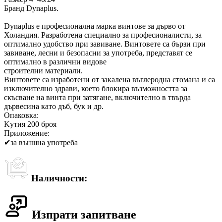
Бранд Dynaplus.
Dynaplus е професионална марка винтове за дърво от
Холандия. Разработена специално за професионалисти, за
оптимално удобство при завиване. Винтовете са бързи при
завиване, лесни и безопасни за употреба, представят се
оптимално в различни видове
строителни материали.
Винтовете са изработени от закалена въглеродна стомана и са
изключително здрави, което блокира възможността за
скъсване на винта при затягане, включително в твърда
дървесина като дъб, бук и др.
Опаковка:
Kутия 200 броя
Приложение:
✔
за външна употреба
Наличности:
Изпрати запитване