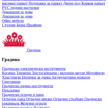
масивен паркет
Подложки за паркет
Двоен под
Корков паркет
PVC подови настилки
Декорация за дома
Декорация за дома
Офис мебели
Столове
Бюра
Шкафове
Градина
Градина
Градински електрически инструменти
Косачки
Тримери
Листосъбирачи / моторни метли
Мотофрези
Храсторези
Цепачки за дърва
Акумулаторни ножици
Снегорини
Градински ръчни инструменти
Пръскачки
Градински огради и пана
Оградни пана
Оградни мрежи
Оградни стълбове
Градински
покривала
Железни огради
Градински къщи и Настилки