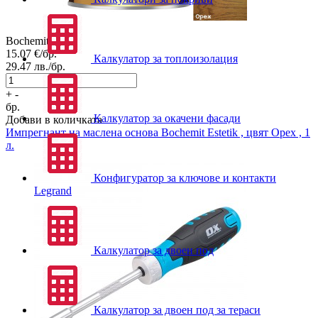
Bochemit
15.07
€/бр.
Калкулатор за топлоизолация
29.47
лв./бр.
+
-
бр.
Калкулатор за окачени фасади
Добави в количката
Импрегнант на маслена основа
Bоchemit Estetik , цвят Орех , 1
л.
Конфигуратор за ключове и контакти
Legrand
Калкулатор за двоен под
Калкулатор за двоен под за тераси