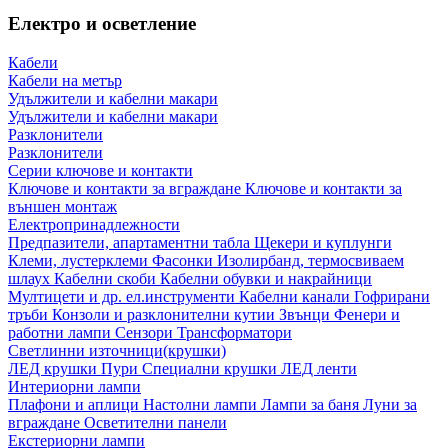
Електро и осветление
Кабели
Кабели на метър
Удължители и кабелни макари
Удължители и кабелни макари
Разклонители
Разклонители
Серии ключове и контакти
Ключове и контакти за вграждане
Ключове и контакти за
външен монтаж
Електропринадлежности
Предпазители, апартаментни табла
Щекери и куплунги
Клеми, лустерклеми
Фасонки
Изолирбанд, термосвиваем
шлаух
Кабелни скоби
Кабелни обувки и накрайници
Мултицети и др. ел.инструменти
Кабелни канали
Гофрирани
тръби
Конзоли и разклонителни кутии
Звънци
Фенери и
работни лампи
Сензори
Трансформатори
Светлинни източници(крушки)
ЛЕД крушки
Пури
Специални крушки
ЛЕД ленти
Интериорни лампи
Плафони и аплици
Настолни лампи
Лампи за баня
Луни за
вграждане
Осветителни панели
Екстериорни лампи