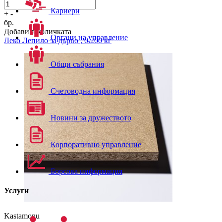
Кариери
+
-
бр.
Добави в количката
Органи на управление
Леко
Лепило за дърво , 0.200 кг
Общи събрания
Счетоводна информация
Новини за дружеството
Корпоративно управление
Борсова информация
Услуги
Kastamonu