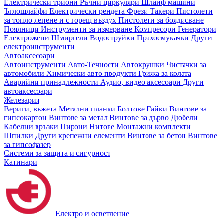
Електрически триони
Ръчни циркуляри
Шлайф машини
Ъглошлайфи
Електрически рендета
Фрези
Такери
Пистолети
за топло лепене и с горещ въздух
Пистолети за боядисване
Поялници
Инструменти за измерване
Компресори
Генератори
Електрожени
Шмиргели
Водоструйки
Прахосмукачки
Други
електроинструменти
Автоаксесоари
Автоинструменти
Авто-Течности
Автокрушки
Чистачки за
автомобили
Химически авто продукти
Грижа за колата
Аварийни принадлежности
Аудио, видео аксесоари
Други
автоаксесоари
Железария
Вериги, въжета
Метални планки
Болтове
Гайки
Винтове за
гипсокартон
Винтове за метал
Винтове за дърво
Дюбели
Кабелни връзки
Пирони
Нитове
Монтажни комплекти
Шпилки
Други крепежни елементи
Винтове за бетон
Винтове
за гипсофазер
Системи за защита и сигурност
Катинари
Електро и осветление