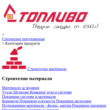
×
Специални предложения
×
Категории продукти
Строителни материали
Строителни материали
Материали за зидария
Тухли
Щурцове
Коминни тела и системи
Покривни системи и материали
Керемиди
Покривни плоскости
Покривни аксесоари
Подпокривни материали - фолиа, хартия
Покривни прозорци
Отводнителни системи за покрив