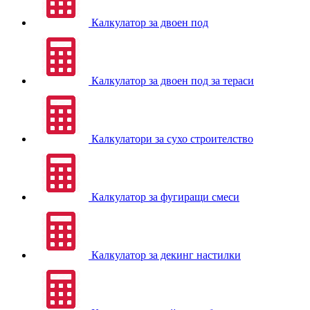
Калкулатор за двоен под
Калкулатор за двоен под за тераси
Калкулатори за сухо строителство
Калкулатор за фугиращи смеси
Калкулатор за декинг настилки