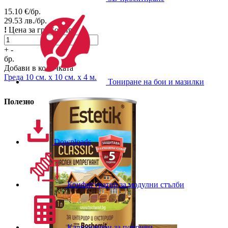
15.10
€/бр.
29.53
лв./бр.
!
Цена за гр. София.
+
-
бр.
Добави в количката
Греда
10 см. x 10 см. x 4 м.
Тониране на бои и мазилки
Полезно
Downloads
Конфигуратор за модулни стълби
Калкулатори за покриви