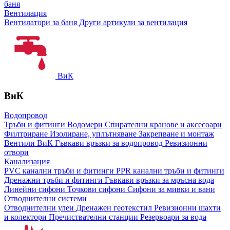
баня
Вентилация
Вентилатори за баня
Други артикули за вентилация
ВиК
ВиК
Водопровод
Тръби и фитинги
Водомери
Спирателни кранове и аксесоари
Филтриране
Изолиране, уплътняване
Закрепване и монтаж
Вентили ВиК
Гъвкави връзки за водопровод
Ревизионни
отвори
Канализация
PVC канални тръби и фитинги
PPR канални тръби и фитинги
Дренажни тръби и фитинги
Гъвкави връзки за мръсна вода
Линейни сифони
Точкови сифони
Сифони за мивки и вани
Отводнителни системи
Отводнителни улеи
Дренажен геотекстил
Ревизионни шахти
и колектори
Пречиствателни станции
Резервоари за вода