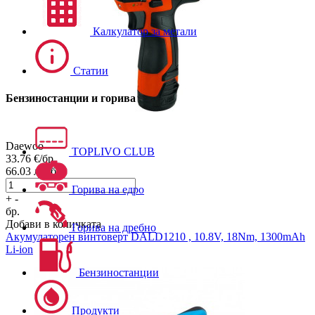
Калкулатор за метали
Статии
Бензиностанции и горива
Daewoo
TOPLIVO CLUB
33.76
€/бр.
66.03
лв./бр.
Горива на едро
+
-
бр.
Добави в количката
Горива на дребно
Акумулаторен винтоверт
DALD1210 , 10.8V, 18Nm, 1300mAh
Li-ion
Бензиностанции
Продукти