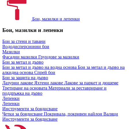
Бои, мазилки и лепенки
Бои, мазилки и лепенки
Бои за стени и тавани
Вододисперсионни бои
Мазилки
Фасадни мазилки
Грундове за мазилки
Бои за метал и дърво
Бои за метал и дърво на водна основа
Бои за метал и дърво на
алкидна основа
Спрей бои
Бои за защита на дърво
Лазурни лакове
Яхтени лакове
Лакове за паркет и дюшеме
Третиране на основата
Материали за реставриране и
поддръжка на дърво
Лепенки
Лепенки
Инструменти за боядисване
Четки за боядисване
Покривала, покривен найлон
Валяци
Инструменти за боядисване