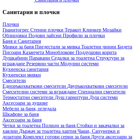
Санитария и плочки
Плочки
Гранитогрес
Стенни плочки
Теракот
Клинкер
Мозайки
Облицовки
Подови лайсни
Профили за плочки
Баня и Санитария
Мивки за баня
Пиедестали за мивка
Тоалетни чинии
Бидета
Писоари
Казанчета
Моноблокове
Поддушови корита
Душкабини
Паравани
Седалки за тоалетна
Структури за
вграждане
Резервни части
Модулни системи
Кухненска санитария
Кухненски мивки
Смесители
Едноръкохваткови смесители
Двуръкохваткови смесители
Смесителни системи за вграждане
Специални смесители
Термостатни смесители
Душ гарнитури
Душ системи
Аксесоари за душове
Мебели за баня, огледала
Шкафове за баня
Аксесоари за баня
Четки за тоалетна
Полици за баня
Стойки и закачалки за
хавлии
Държач за тоалетна хартия
Чаши, Сапунерки и
дозатори
Комплект готови серии за баня
Други аксесоари за