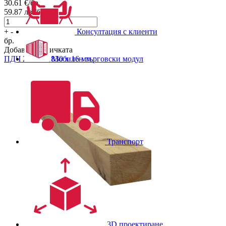
30.61
€/бр.
59.87
лв./бр.
Консултация с клиенти
+
-
бр.
Добави в количката
Мобилен търговски модул
ПДЧ
2440 х 1830 х 16 мм.
Транспорт
3D проектиране