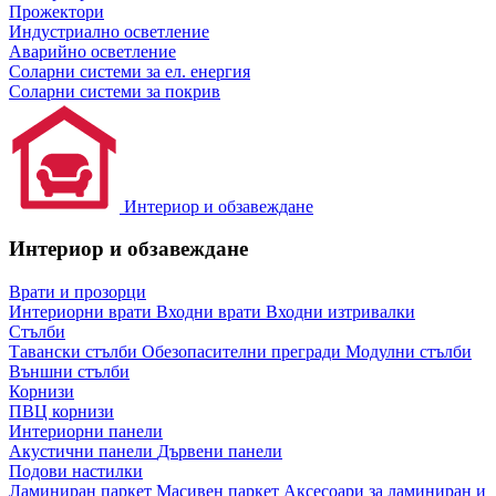
Прожектори
Индустриално осветление
Аварийно осветление
Соларни системи за ел. енергия
Соларни системи за покрив
Интериор и обзавеждане
Интериор и обзавеждане
Врати и прозорци
Интериорни врати
Входни врати
Входни изтривалки
Стълби
Тавански стълби
Обезопасителни прегради
Модулни стълби
Външни стълби
Корнизи
ПВЦ корнизи
Интериорни панели
Акустични панели
Дървени панели
Подови настилки
Ламиниран паркет
Масивен паркет
Аксесоари за ламиниран и