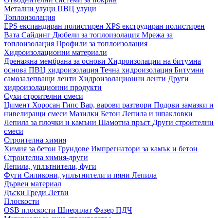
Метални улуци
ПВЦ улуци
Топлоизолация
EPS експандиран полистирен
XPS екструдиран полистирен
Вата
Сайдинг
Дюбели за топлоизолация
Мрежа за
топлоизолация
Профили за топлоизолация
Хидроизолационни материали
Дренажна мембрана за основи
Хидроизолации на битумна
основа
ПВЦ хидроизолация
Течна хидроизолация
Битумни
самозалепващи ленти
Хидроизолационни ленти
Други
хидроизолационни продукти
Сухи строителни смеси
Цимент
Хоросан
Гипс
Вар, варови разтвори
Подови замазки и
нивелиращи смеси
Мазилки
Бетон
Лепила и шпакловки
Лепила за плочки и камъни
Шамотна пръст
Други строителни
смеси
Строителна химия
Химия за бетон
Грундове
Импрегнатори за камък и бетон
Строителна химия-други
Лепила, уплътнители, фуги
Фуги
Силикони, уплътнители и пяни
Лепила
Дървен материал
Дъски
Греди
Летви
Плоскости
OSB плоскости
Шперплат
Фазер
ПДЧ