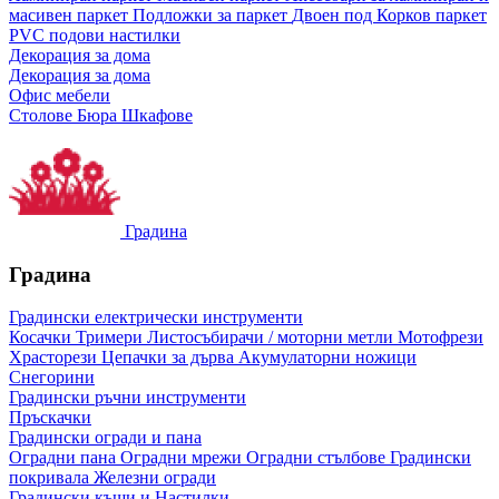
масивен паркет
Подложки за паркет
Двоен под
Корков паркет
PVC подови настилки
Декорация за дома
Декорация за дома
Офис мебели
Столове
Бюра
Шкафове
Градина
Градина
Градински електрически инструменти
Косачки
Тримери
Листосъбирачи / моторни метли
Мотофрези
Храсторези
Цепачки за дърва
Акумулаторни ножици
Снегорини
Градински ръчни инструменти
Пръскачки
Градински огради и пана
Оградни пана
Оградни мрежи
Оградни стълбове
Градински
покривала
Железни огради
Градински къщи и Настилки