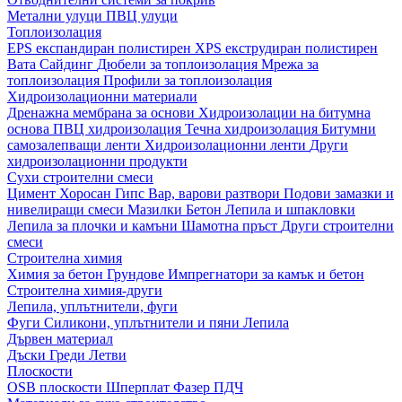
Метални улуци
ПВЦ улуци
Топлоизолация
EPS експандиран полистирен
XPS екструдиран полистирен
Вата
Сайдинг
Дюбели за топлоизолация
Мрежа за
топлоизолация
Профили за топлоизолация
Хидроизолационни материали
Дренажна мембрана за основи
Хидроизолации на битумна
основа
ПВЦ хидроизолация
Течна хидроизолация
Битумни
самозалепващи ленти
Хидроизолационни ленти
Други
хидроизолационни продукти
Сухи строителни смеси
Цимент
Хоросан
Гипс
Вар, варови разтвори
Подови замазки и
нивелиращи смеси
Мазилки
Бетон
Лепила и шпакловки
Лепила за плочки и камъни
Шамотна пръст
Други строителни
смеси
Строителна химия
Химия за бетон
Грундове
Импрегнатори за камък и бетон
Строителна химия-други
Лепила, уплътнители, фуги
Фуги
Силикони, уплътнители и пяни
Лепила
Дървен материал
Дъски
Греди
Летви
Плоскости
OSB плоскости
Шперплат
Фазер
ПДЧ