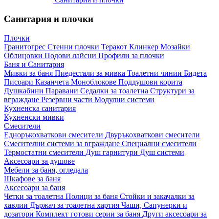
Санитария и плочки
Плочки
Гранитогрес
Стенни плочки
Теракот
Клинкер
Мозайки
Облицовки
Подови лайсни
Профили за плочки
Баня и Санитария
Мивки за баня
Пиедестали за мивка
Тоалетни чинии
Бидета
Писоари
Казанчета
Моноблокове
Поддушови корита
Душкабини
Паравани
Седалки за тоалетна
Структури за
вграждане
Резервни части
Модулни системи
Кухненска санитария
Кухненски мивки
Смесители
Едноръкохваткови смесители
Двуръкохваткови смесители
Смесителни системи за вграждане
Специални смесители
Термостатни смесители
Душ гарнитури
Душ системи
Аксесоари за душове
Мебели за баня, огледала
Шкафове за баня
Аксесоари за баня
Четки за тоалетна
Полици за баня
Стойки и закачалки за
хавлии
Държач за тоалетна хартия
Чаши, Сапунерки и
дозатори
Комплект готови серии за баня
Други аксесоари за