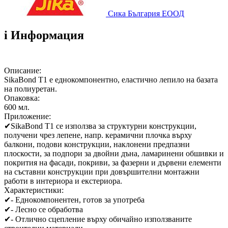
Сика България ЕООД
i
Информация
Описание:
SikaBond T1 е еднокомпонентно, еластично лепило на базата
на полиуретан.
Опаковка:
600 мл.
Приложение:
✔
SikaBond T1 се използва за структурни конструкции,
получени чрез лепене, напр. керамични плочка върху
балкони, подови конструкции, наклонени предпазни
плоскости, за подпори за двойни дъна, ламаринени обшивки и
покрития на фасади, покриви, за фазерни и дървени елементи
на съставни конструкции при довършителни монтажни
работи в интериора и екстериора.
Характеристики:
✔
- Еднокомпонентен, готов за употреба
✔
- Лесно се обработва
✔
- Отлично сцепление върху обичайно използваните