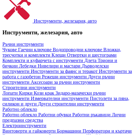
Инструменти, железария, авто
Инструменти, железария, авто
Ръчни инструменти
Чукове
Гаечни ключове
Водопроводни ключове
Вложки,
тресчотки и комплекти
Клещи
Отвертки и шестограми
Комплекти и куфарчета с инструменти
Длета
Триони и
бичкии
Лебедки
Нивелири и мастари
Дърводелски
инструменти
Инструменти за фаянс и теракот
Инструменти за
работа с газобетон
Режещи инструменти
Други ръчни
инструменти
Аксесоари за ръчни инструменти
Строителни инструменти
Лопати
Кирки
Кози крак
Зидаро-мазачески ръчни
инструменти
Измервателни инструменти
Пистолети за пяна,
силикон и други
Други строителни инструменти
Работно облекло
Работно облекло
Работни обувки
Работни ръкавици
Лични
предпазни средства
Електроинструменти
Винтоверти и гайковерти
Бормашини
Перфоратори и къртачи