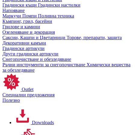
Градински къщи
Градински настилки
Напояване
Маркучи
Помпи
Поливна техника
Къмпинг, грил, басейни
Грилове и камини
Озеленяване и декорация
Саксии, Кашпи и Цветарници
Торове, препарати, защита
Декоративни камъни
Градински артикули
Други градински артикули
Снегопочистване и обезледяване
Ръчни инструменти за снегопочистване
Химически вещества
за обезледяване
Outlet
Специални предложения
Полезно
Downloads