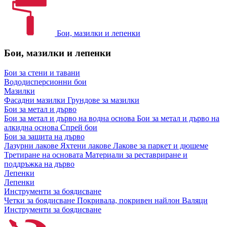
Бои, мазилки и лепенки
Бои, мазилки и лепенки
Бои за стени и тавани
Вододисперсионни бои
Мазилки
Фасадни мазилки
Грундове за мазилки
Бои за метал и дърво
Бои за метал и дърво на водна основа
Бои за метал и дърво на
алкидна основа
Спрей бои
Бои за защита на дърво
Лазурни лакове
Яхтени лакове
Лакове за паркет и дюшеме
Третиране на основата
Материали за реставриране и
поддръжка на дърво
Лепенки
Лепенки
Инструменти за боядисване
Четки за боядисване
Покривала, покривен найлон
Валяци
Инструменти за боядисване