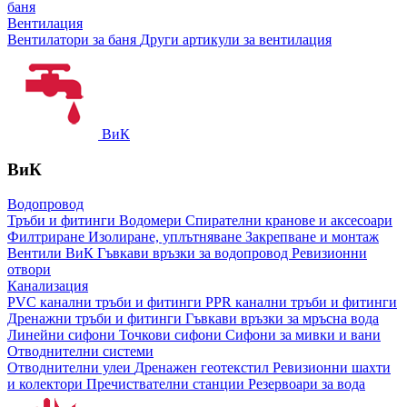
баня
Вентилация
Вентилатори за баня
Други артикули за вентилация
ВиК
ВиК
Водопровод
Тръби и фитинги
Водомери
Спирателни кранове и аксесоари
Филтриране
Изолиране, уплътняване
Закрепване и монтаж
Вентили ВиК
Гъвкави връзки за водопровод
Ревизионни
отвори
Канализация
PVC канални тръби и фитинги
PPR канални тръби и фитинги
Дренажни тръби и фитинги
Гъвкави връзки за мръсна вода
Линейни сифони
Точкови сифони
Сифони за мивки и вани
Отводнителни системи
Отводнителни улеи
Дренажен геотекстил
Ревизионни шахти
и колектори
Пречиствателни станции
Резервоари за вода