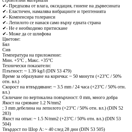
строителни материали
✔
- Предпазва от влага, оксидация, гниене на дървесината
✔
- Еластичен, намалява вибрациите и трептенията
✔
- Компенсира толеранси
✔
- Лепилото се нанася само върху едната страна
✔
- Не е необходимо притискане
✔
- Може да се шлифова
Цветове:
Бял
Сив
Температура на приложение:
Mин. +5°C , Mакс. +35°C
Технически показатели:
Плътност: ~ 1.39 kg/l (DIN 53 479)
Време за образуване на коричка: ~ 50 минути (+23°C / 50%
отн. вл.)
Скорост на втвърдяване: ~ 3.5 mm / 24 часа (+23°C / 50% отн.
вл.)
Свличане по вертикална повърхност: 0 mm, много добра
Якост на срязване 1.2 N/mm2
; 3 mm дебелина на лепилото (+23°C / 50% отн. вл.) (DIN 52
283)
Якост на опън: ~ 1.5 N/mm2 (+23°C / 50% отн. вл.) (DIN 53
504)
Твърдост по Шор А: ~ 40 след 28 дни (DIN 53 505)