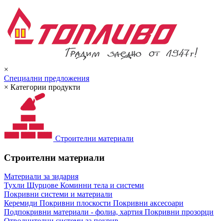
×
Специални предложения
×
Категории продукти
Строителни материали
Строителни материали
Материали за зидария
Тухли
Щурцове
Коминни тела и системи
Покривни системи и материали
Керемиди
Покривни плоскости
Покривни аксесоари
Подпокривни материали - фолиа, хартия
Покривни прозорци
Отводнителни системи за покрив