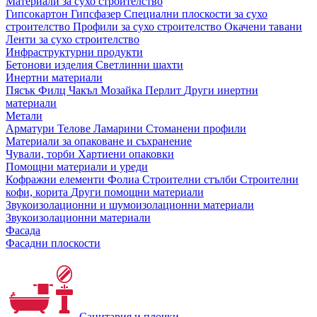
Материали за сухо строителство
Гипсокартон
Гипсфазер
Специални плоскости за сухо
строителство
Профили за сухо строителство
Окачени тавани
Ленти за сухо строителство
Инфраструктурни продукти
Бетонови изделия
Светлинни шахти
Инертни материали
Пясък
Филц
Чакъл
Мозайкa
Перлит
Други инертни
материали
Метали
Арматури
Телове
Ламарини
Стоманени профили
Материали за опаковане и съхранение
Чували, торби
Хартиени опаковки
Помощни материали и уреди
Кофражни елементи
Фолиа
Строителни стълби
Строителни
кофи, корита
Други помощни материали
Звукоизолационни и шумоизолационни материали
Звукоизолационни материали
Фасада
Фасадни плоскости
Санитария и плочки