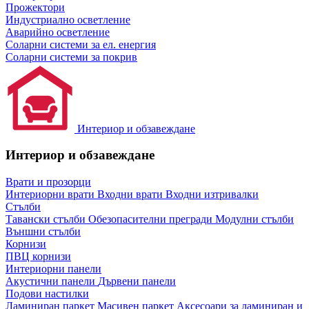
Прожектори
Индустриално осветление
Аварийно осветление
Соларни системи за ел. енергия
Соларни системи за покрив
Интериор и обзавеждане
Интериор и обзавеждане
Врати и прозорци
Интериорни врати
Входни врати
Входни изтривалки
Стълби
Тавански стълби
Обезопасителни прегради
Модулни стълби
Външни стълби
Корнизи
ПВЦ корнизи
Интериорни панели
Акустични панели
Дървени панели
Подови настилки
Ламиниран паркет
Масивен паркет
Аксесоари за ламиниран и