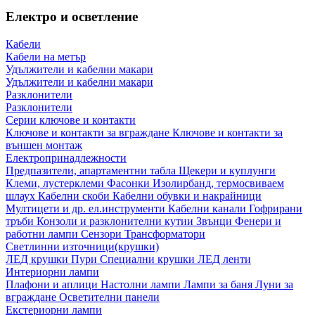
Електро и осветление
Кабели
Кабели на метър
Удължители и кабелни макари
Удължители и кабелни макари
Разклонители
Разклонители
Серии ключове и контакти
Ключове и контакти за вграждане
Ключове и контакти за
външен монтаж
Електропринадлежности
Предпазители, апартаментни табла
Щекери и куплунги
Клеми, лустерклеми
Фасонки
Изолирбанд, термосвиваем
шлаух
Кабелни скоби
Кабелни обувки и накрайници
Мултицети и др. ел.инструменти
Кабелни канали
Гофрирани
тръби
Конзоли и разклонителни кутии
Звънци
Фенери и
работни лампи
Сензори
Трансформатори
Светлинни източници(крушки)
ЛЕД крушки
Пури
Специални крушки
ЛЕД ленти
Интериорни лампи
Плафони и аплици
Настолни лампи
Лампи за баня
Луни за
вграждане
Осветителни панели
Екстериорни лампи