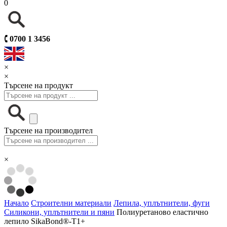
0
🕻
0700 1 3456
×
×
Търсене на продукт
Търсене на производител
×
Начало
Строителни материали
Лепила, уплътнители, фуги
Силикони, уплътнители и пяни
Полиуретаново еластично
лепило SikaBond®-T1+