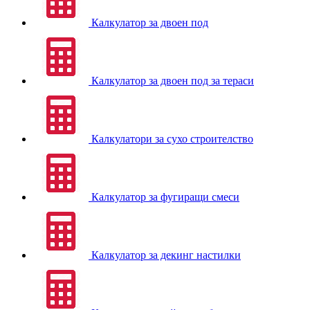
Калкулатор за двоен под
Калкулатор за двоен под за тераси
Калкулатори за сухо строителство
Калкулатор за фугиращи смеси
Калкулатор за декинг настилки