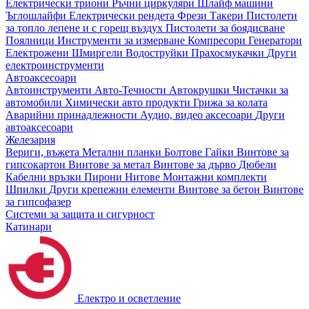
Електрически триони
Ръчни циркуляри
Шлайф машини
Ъглошлайфи
Електрически рендета
Фрези
Такери
Пистолети
за топло лепене и с горещ въздух
Пистолети за боядисване
Поялници
Инструменти за измерване
Компресори
Генератори
Електрожени
Шмиргели
Водоструйки
Прахосмукачки
Други
електроинструменти
Автоаксесоари
Автоинструменти
Авто-Течности
Автокрушки
Чистачки за
автомобили
Химически авто продукти
Грижа за колата
Аварийни принадлежности
Аудио, видео аксесоари
Други
автоаксесоари
Железария
Вериги, въжета
Метални планки
Болтове
Гайки
Винтове за
гипсокартон
Винтове за метал
Винтове за дърво
Дюбели
Кабелни връзки
Пирони
Нитове
Монтажни комплекти
Шпилки
Други крепежни елементи
Винтове за бетон
Винтове
за гипсофазер
Системи за защита и сигурност
Катинари
Електро и осветление