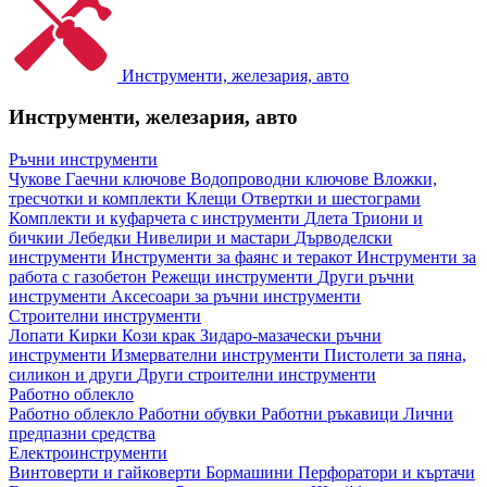
Инструменти, железария, авто
Инструменти, железария, авто
Ръчни инструменти
Чукове
Гаечни ключове
Водопроводни ключове
Вложки,
тресчотки и комплекти
Клещи
Отвертки и шестограми
Комплекти и куфарчета с инструменти
Длета
Триони и
бичкии
Лебедки
Нивелири и мастари
Дърводелски
инструменти
Инструменти за фаянс и теракот
Инструменти за
работа с газобетон
Режещи инструменти
Други ръчни
инструменти
Аксесоари за ръчни инструменти
Строителни инструменти
Лопати
Кирки
Кози крак
Зидаро-мазачески ръчни
инструменти
Измервателни инструменти
Пистолети за пяна,
силикон и други
Други строителни инструменти
Работно облекло
Работно облекло
Работни обувки
Работни ръкавици
Лични
предпазни средства
Електроинструменти
Винтоверти и гайковерти
Бормашини
Перфоратори и къртачи