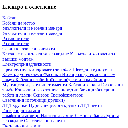
Електро и осветление
Кабели
Кабели на метър
Удължители и кабелни макари
Удължители и кабелни макари
Разклонители
Разклонители
Серии ключове и контакти
Ключове и контакти за вграждане
Ключове и контакти за
външен монтаж
Електропринадлежности
Предпазители, апартаментни табла
Щекери и куплунги
Клеми, лустерклеми
Фасонки
Изолирбанд, термосвиваем
шлаух
Кабелни скоби
Кабелни обувки и накрайници
Мултицети и др. ел.инструменти
Кабелни канали
Гофрирани
тръби
Конзоли и разклонителни кутии
Звънци
Фенери и
работни лампи
Сензори
Трансформатори
Светлинни източници(крушки)
ЛЕД крушки
Пури
Специални крушки
ЛЕД ленти
Интериорни лампи
Плафони и аплици
Настолни лампи
Лампи за баня
Луни за
вграждане
Осветителни панели
Екстериорни лампи