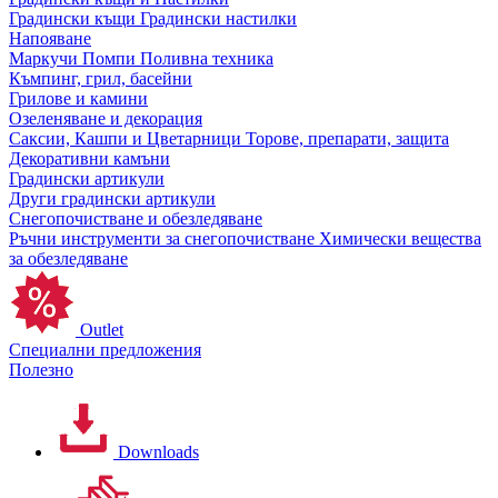
Градински къщи
Градински настилки
Напояване
Маркучи
Помпи
Поливна техника
Къмпинг, грил, басейни
Грилове и камини
Озеленяване и декорация
Саксии, Кашпи и Цветарници
Торове, препарати, защита
Декоративни камъни
Градински артикули
Други градински артикули
Снегопочистване и обезледяване
Ръчни инструменти за снегопочистване
Химически вещества
за обезледяване
Outlet
Специални предложения
Полезно
Downloads