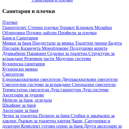
Санитария и плочки
Плочки
Гранитогрес
Стенни плочки
Теракот
Клинкер
Мозайки
Облицовки
Подови лайсни
Профили за плочки
Баня и Санитария
Мивки за баня
Пиедестали за мивка
Тоалетни чинии
Бидета
Писоари
Казанчета
Моноблокове
Поддушови корита
Душкабини
Паравани
Седалки за тоалетна
Структури за
вграждане
Резервни части
Модулни системи
Кухненска санитария
Кухненски мивки
Смесители
Едноръкохваткови смесители
Двуръкохваткови смесители
Смесителни системи за вграждане
Специални смесители
Термостатни смесители
Душ гарнитури
Душ системи
Аксесоари за душове
Мебели за баня, огледала
Шкафове за баня
Аксесоари за баня
Четки за тоалетна
Полици за баня
Стойки и закачалки за
хавлии
Държач за тоалетна хартия
Чаши, Сапунерки и
дозатори
Комплект готови серии за баня
Други аксесоари за