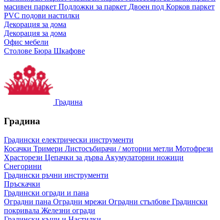
масивен паркет
Подложки за паркет
Двоен под
Корков паркет
PVC подови настилки
Декорация за дома
Декорация за дома
Офис мебели
Столове
Бюра
Шкафове
Градина
Градина
Градински електрически инструменти
Косачки
Тримери
Листосъбирачи / моторни метли
Мотофрези
Храсторези
Цепачки за дърва
Акумулаторни ножици
Снегорини
Градински ръчни инструменти
Пръскачки
Градински огради и пана
Оградни пана
Оградни мрежи
Оградни стълбове
Градински
покривала
Железни огради
Градински къщи и Настилки