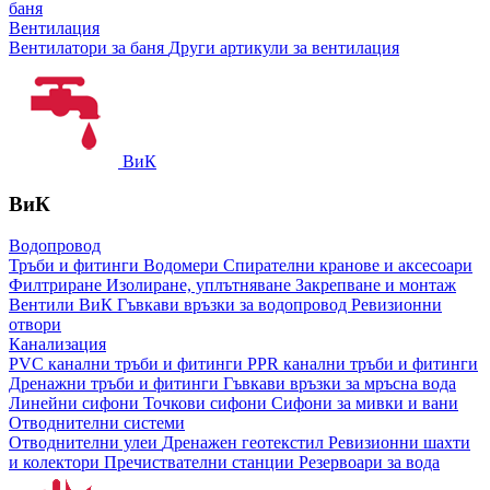
баня
Вентилация
Вентилатори за баня
Други артикули за вентилация
ВиК
ВиК
Водопровод
Тръби и фитинги
Водомери
Спирателни кранове и аксесоари
Филтриране
Изолиране, уплътняване
Закрепване и монтаж
Вентили ВиК
Гъвкави връзки за водопровод
Ревизионни
отвори
Канализация
PVC канални тръби и фитинги
PPR канални тръби и фитинги
Дренажни тръби и фитинги
Гъвкави връзки за мръсна вода
Линейни сифони
Точкови сифони
Сифони за мивки и вани
Отводнителни системи
Отводнителни улеи
Дренажен геотекстил
Ревизионни шахти
и колектори
Пречиствателни станции
Резервоари за вода