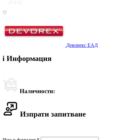
♡
Деворекс ЕАД
i
Информация
Наличности:
Изпрати запитване
Име и фамилия *