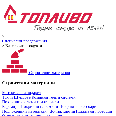
×
Специални предложения
×
Категории продукти
Строителни материали
Строителни материали
Материали за зидария
Тухли
Щурцове
Коминни тела и системи
Покривни системи и материали
Керемиди
Покривни плоскости
Покривни аксесоари
Подпокривни материали - фолиа, хартия
Покривни прозорци
Отводнителни системи за покрив