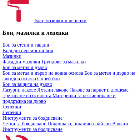
Бои, мазилки и лепенки
Бои, мазилки и лепенки
Бои за стени и тавани
Вододисперсионни бои
Мазилки
Фасадни мазилки
Грундове за мазилки
Бои за метал и дърво
Бои за метал и дърво на водна основа
Бои за метал и дърво на
алкидна основа
Спрей бои
Бои за защита на дърво
Лазурни лакове
Яхтени лакове
Лакове за паркет и дюшеме
Третиране на основата
Материали за реставриране и
поддръжка на дърво
Лепенки
Лепенки
Инструменти за боядисване
Четки за боядисване
Покривала, покривен найлон
Валяци
Инструменти за боядисване