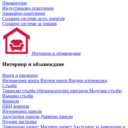
Прожектори
Индустриално осветление
Аварийно осветление
Соларни системи за ел. енергия
Соларни системи за покрив
Интериор и обзавеждане
Интериор и обзавеждане
Врати и прозорци
Интериорни врати
Входни врати
Входни изтривалки
Стълби
Тавански стълби
Обезопасителни прегради
Модулни стълби
Външни стълби
Корнизи
ПВЦ корнизи
Интериорни панели
Акустични панели
Дървени панели
Подови настилки
Ламиниран паркет
Масивен паркет
Аксесоари за ламиниран и