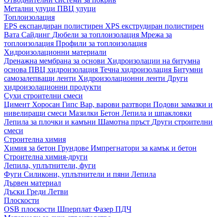
Метални улуци
ПВЦ улуци
Топлоизолация
EPS експандиран полистирен
XPS екструдиран полистирен
Вата
Сайдинг
Дюбели за топлоизолация
Мрежа за
топлоизолация
Профили за топлоизолация
Хидроизолационни материали
Дренажна мембрана за основи
Хидроизолации на битумна
основа
ПВЦ хидроизолация
Течна хидроизолация
Битумни
самозалепващи ленти
Хидроизолационни ленти
Други
хидроизолационни продукти
Сухи строителни смеси
Цимент
Хоросан
Гипс
Вар, варови разтвори
Подови замазки и
нивелиращи смеси
Мазилки
Бетон
Лепила и шпакловки
Лепила за плочки и камъни
Шамотна пръст
Други строителни
смеси
Строителна химия
Химия за бетон
Грундове
Импрегнатори за камък и бетон
Строителна химия-други
Лепила, уплътнители, фуги
Фуги
Силикони, уплътнители и пяни
Лепила
Дървен материал
Дъски
Греди
Летви
Плоскости
OSB плоскости
Шперплат
Фазер
ПДЧ