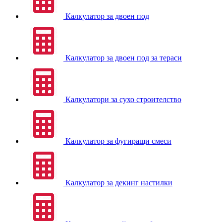
Калкулатор за двоен под
Калкулатор за двоен под за тераси
Калкулатори за сухо строителство
Калкулатор за фугиращи смеси
Калкулатор за декинг настилки