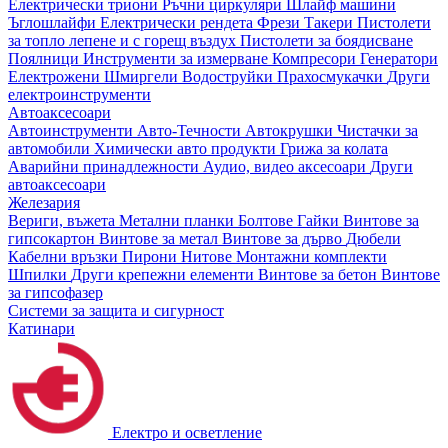
Електрически триони
Ръчни циркуляри
Шлайф машини
Ъглошлайфи
Електрически рендета
Фрези
Такери
Пистолети
за топло лепене и с горещ въздух
Пистолети за боядисване
Поялници
Инструменти за измерване
Компресори
Генератори
Електрожени
Шмиргели
Водоструйки
Прахосмукачки
Други
електроинструменти
Автоаксесоари
Автоинструменти
Авто-Течности
Автокрушки
Чистачки за
автомобили
Химически авто продукти
Грижа за колата
Аварийни принадлежности
Аудио, видео аксесоари
Други
автоаксесоари
Железария
Вериги, въжета
Метални планки
Болтове
Гайки
Винтове за
гипсокартон
Винтове за метал
Винтове за дърво
Дюбели
Кабелни връзки
Пирони
Нитове
Монтажни комплекти
Шпилки
Други крепежни елементи
Винтове за бетон
Винтове
за гипсофазер
Системи за защита и сигурност
Катинари
Електро и осветление