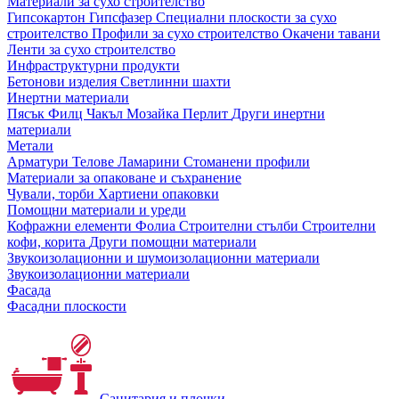
Материали за сухо строителство
Гипсокартон
Гипсфазер
Специални плоскости за сухо
строителство
Профили за сухо строителство
Окачени тавани
Ленти за сухо строителство
Инфраструктурни продукти
Бетонови изделия
Светлинни шахти
Инертни материали
Пясък
Филц
Чакъл
Мозайкa
Перлит
Други инертни
материали
Метали
Арматури
Телове
Ламарини
Стоманени профили
Материали за опаковане и съхранение
Чували, торби
Хартиени опаковки
Помощни материали и уреди
Кофражни елементи
Фолиа
Строителни стълби
Строителни
кофи, корита
Други помощни материали
Звукоизолационни и шумоизолационни материали
Звукоизолационни материали
Фасада
Фасадни плоскости
Санитария и плочки