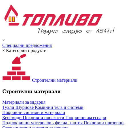
×
Специални предложения
×
Категории продукти
Строителни материали
Строителни материали
Материали за зидария
Тухли
Щурцове
Коминни тела и системи
Покривни системи и материали
Керемиди
Покривни плоскости
Покривни аксесоари
Подпокривни материали - фолиа, хартия
Покривни прозорци
Отводнителни системи за покрив