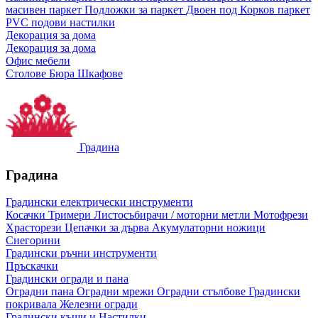
масивен паркет
Подложки за паркет
Двоен под
Корков паркет
PVC подови настилки
Декорация за дома
Декорация за дома
Офис мебели
Столове
Бюра
Шкафове
Градина
Градина
Градински електрически инструменти
Косачки
Тримери
Листосъбирачи / моторни метли
Мотофрези
Храсторези
Цепачки за дърва
Акумулаторни ножици
Снегорини
Градински ръчни инструменти
Пръскачки
Градински огради и пана
Оградни пана
Оградни мрежи
Оградни стълбове
Градински
покривала
Железни огради
Градински къщи и Настилки