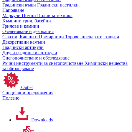
Градински къщи
Градински настилки
Напояване
Маркучи
Помпи
Поливна техника
Къмпинг, грил, басейни
Грилове и камини
Озеленяване и декорация
Саксии, Кашпи и Цветарници
Торове, препарати, защита
Декоративни камъни
Градински артикули
Други градински артикули
Снегопочистване и обезледяване
Ръчни инструменти за снегопочистване
Химически вещества
за обезледяване
Outlet
Специални предложения
Полезно
Downloads