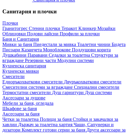
Санитария и плочки
Плочки
Гранитогрес
Стенни плочки
Теракот
Клинкер
Мозайки
Облицовки
Подови лайсни
Профили за плочки
Баня и Санитария
Мивки за баня
Пиедестали за мивка
Тоалетни чинии
Бидета
Писоари
Казанчета
Моноблокове
Поддушови корита
Душкабини
Паравани
Седалки за тоалетна
Структури за
вграждане
Резервни части
Модулни системи
Кухненска санитария
Кухненски мивки
Смесители
Едноръкохваткови смесители
Двуръкохваткови смесители
Смесителни системи за вграждане
Специални смесители
Термостатни смесители
Душ гарнитури
Душ системи
Аксесоари за душове
Мебели за баня, огледала
Шкафове за баня
Аксесоари за баня
Четки за тоалетна
Полици за баня
Стойки и закачалки за
хавлии
Държач за тоалетна хартия
Чаши, Сапунерки и
дозатори
Комплект готови серии за баня
Други аксесоари за