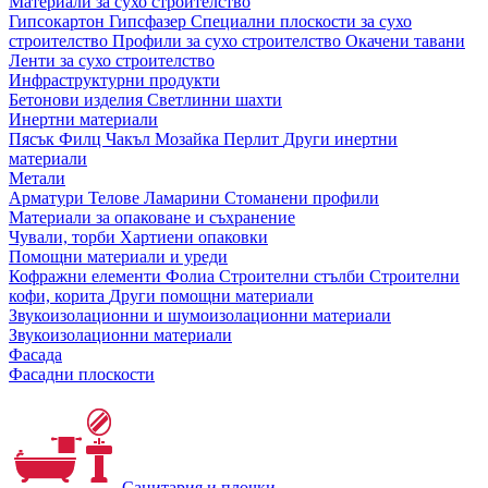
Материали за сухо строителство
Гипсокартон
Гипсфазер
Специални плоскости за сухо
строителство
Профили за сухо строителство
Окачени тавани
Ленти за сухо строителство
Инфраструктурни продукти
Бетонови изделия
Светлинни шахти
Инертни материали
Пясък
Филц
Чакъл
Мозайкa
Перлит
Други инертни
материали
Метали
Арматури
Телове
Ламарини
Стоманени профили
Материали за опаковане и съхранение
Чували, торби
Хартиени опаковки
Помощни материали и уреди
Кофражни елементи
Фолиа
Строителни стълби
Строителни
кофи, корита
Други помощни материали
Звукоизолационни и шумоизолационни материали
Звукоизолационни материали
Фасада
Фасадни плоскости
Санитария и плочки