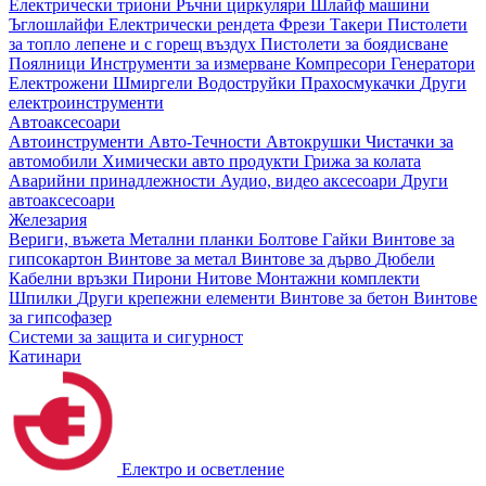
Електрически триони
Ръчни циркуляри
Шлайф машини
Ъглошлайфи
Електрически рендета
Фрези
Такери
Пистолети
за топло лепене и с горещ въздух
Пистолети за боядисване
Поялници
Инструменти за измерване
Компресори
Генератори
Електрожени
Шмиргели
Водоструйки
Прахосмукачки
Други
електроинструменти
Автоаксесоари
Автоинструменти
Авто-Течности
Автокрушки
Чистачки за
автомобили
Химически авто продукти
Грижа за колата
Аварийни принадлежности
Аудио, видео аксесоари
Други
автоаксесоари
Железария
Вериги, въжета
Метални планки
Болтове
Гайки
Винтове за
гипсокартон
Винтове за метал
Винтове за дърво
Дюбели
Кабелни връзки
Пирони
Нитове
Монтажни комплекти
Шпилки
Други крепежни елементи
Винтове за бетон
Винтове
за гипсофазер
Системи за защита и сигурност
Катинари
Електро и осветление