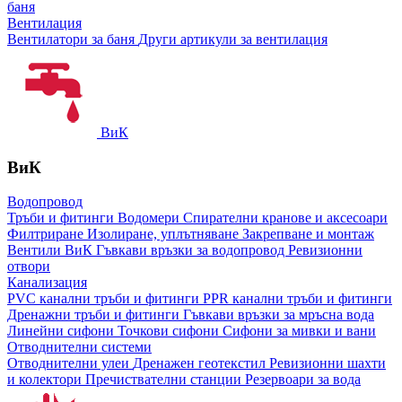
баня
Вентилация
Вентилатори за баня
Други артикули за вентилация
ВиК
ВиК
Водопровод
Тръби и фитинги
Водомери
Спирателни кранове и аксесоари
Филтриране
Изолиране, уплътняване
Закрепване и монтаж
Вентили ВиК
Гъвкави връзки за водопровод
Ревизионни
отвори
Канализация
PVC канални тръби и фитинги
PPR канални тръби и фитинги
Дренажни тръби и фитинги
Гъвкави връзки за мръсна вода
Линейни сифони
Точкови сифони
Сифони за мивки и вани
Отводнителни системи
Отводнителни улеи
Дренажен геотекстил
Ревизионни шахти
и колектори
Пречиствателни станции
Резервоари за вода