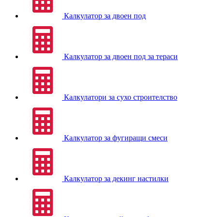
Калкулатор за двоен под
Калкулатор за двоен под за тераси
Калкулатори за сухо строителство
Калкулатор за фугиращи смеси
Калкулатор за декинг настилки