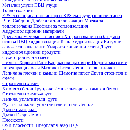
Метални улуци
ПВЦ улуци
Топлоизолация
EPS експандиран полистирен
XPS екструдиран полистирен
Вата
Сайдинг
Дюбели за топлоизолация
Мрежа за
топлоизолация
Профили за топлоизолация
Хидроизолационни материали
Дренажна мембрана за основи
Хидроизолации на битумна
основа
ПВЦ хидроизолация
Течна хидроизолация
Битумни
самозалепващи ленти
Хидроизолационни ленти
Други
хидроизолационни продукти
Сухи строителни смеси
Цимент
Хоросан
Гипс
Вар, варови разтвори
Подови замазки и
нивелиращи смеси
Мазилки
Бетон
Лепила и шпакловки
Лепила за плочки и камъни
Шамотна пръст
Други строителни
смеси
Строителна химия
Химия за бетон
Грундове
Импрегнатори за камък и бетон
Строителна химия-други
Лепила, уплътнители, фуги
Фуги
Силикони, уплътнители и пяни
Лепила
Дървен материал
Дъски
Греди
Летви
Плоскости
OSB плоскости
Шперплат
Фазер
ПДЧ