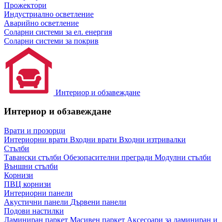
Прожектори
Индустриално осветление
Аварийно осветление
Соларни системи за ел. енергия
Соларни системи за покрив
Интериор и обзавеждане
Интериор и обзавеждане
Врати и прозорци
Интериорни врати
Входни врати
Входни изтривалки
Стълби
Тавански стълби
Обезопасителни прегради
Модулни стълби
Външни стълби
Корнизи
ПВЦ корнизи
Интериорни панели
Акустични панели
Дървени панели
Подови настилки
Ламиниран паркет
Масивен паркет
Аксесоари за ламиниран и