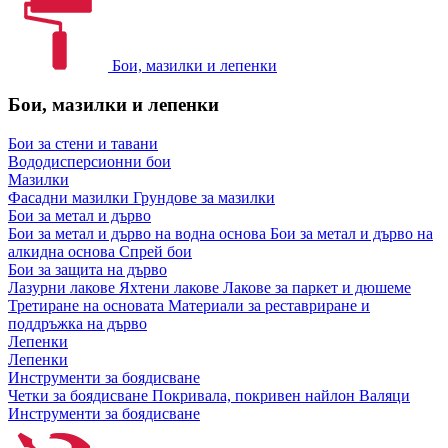
Бои, мазилки и лепенки
Бои, мазилки и лепенки
Бои за стени и тавани
Вододисперсионни бои
Мазилки
Фасадни мазилки
Грундове за мазилки
Бои за метал и дърво
Бои за метал и дърво на водна основа
Бои за метал и дърво на
алкидна основа
Спрей бои
Бои за защита на дърво
Лазурни лакове
Яхтени лакове
Лакове за паркет и дюшеме
Третиране на основата
Материали за реставриране и
поддръжка на дърво
Лепенки
Лепенки
Инструменти за боядисване
Четки за боядисване
Покривала, покривен найлон
Валяци
Инструменти за боядисване