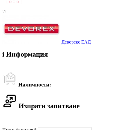
♡
Деворекс ЕАД
i
Информация
Наличности:
Изпрати запитване
Име и фамилия *