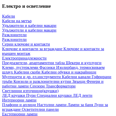
Електро и осветление
Кабели
Кабели на метър
Удължители и кабелни макари
Удължители и кабелни макари
Разклонители
Разклонители
Серии ключове и контакти
Ключове и контакти за вграждане
Ключове и контакти за
външен монтаж
Електропринадлежности
Предпазители, апартаментни табла
Щекери и куплунги
Клеми, лустерклеми
Фасонки
Изолирбанд, термосвиваем
шлаух
Кабелни скоби
Кабелни обувки и накрайници
Мултицети и др. ел.инструменти
Кабелни канали
Гофрирани
тръби
Конзоли и разклонителни кутии
Звънци
Фенери и
работни лампи
Сензори
Трансформатори
Светлинни източници(крушки)
ЛЕД крушки
Пури
Специални крушки
ЛЕД ленти
Интериорни лампи
Плафони и аплици
Настолни лампи
Лампи за баня
Луни за
вграждане
Осветителни панели
Екстериорни лампи