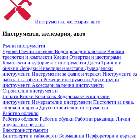
Инструменти, железария, авто
Инструменти, железария, авто
Ръчни инструменти
Чукове
Гаечни ключове
Водопроводни ключове
Вложки,
тресчотки и комплекти
Клещи
Отвертки и шестограми
Комплекти и куфарчета с инструменти
Длета
Триони и
бичкии
Лебедки
Нивелири и мастари
Дърводелски
инструменти
Инструменти за фаянс и теракот
Инструменти за
работа с газобетон
Режещи инструменти
Други ръчни
инструменти
Аксесоари за ръчни инструменти
Строителни инструменти
Лопати
Кирки
Кози крак
Зидаро-мазачески ръчни
инструменти
Измервателни инструменти
Пистолети за пяна,
силикон и други
Други строителни инструменти
Работно облекло
Работно облекло
Работни обувки
Работни ръкавици
Лични
предпазни средства
Електроинструменти
Винтоверти и гайковерти
Бормашини
Перфоратори и къртачи