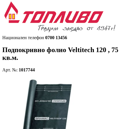
Национален телефон
0700 13456
Подпокривно фолио
Veltitech 120 , 75
кв.м.
Арт. №:
1017744