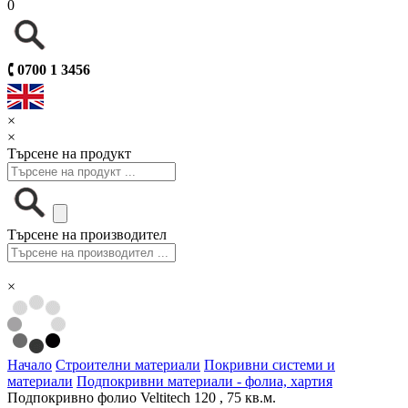
0
🕻
0700 1 3456
×
×
Търсене на продукт
Търсене на производител
×
Начало
Строителни материали
Покривни системи и
материали
Подпокривни материали - фолиа, хартия
Подпокривно фолио Veltitech 120 , 75 кв.м.