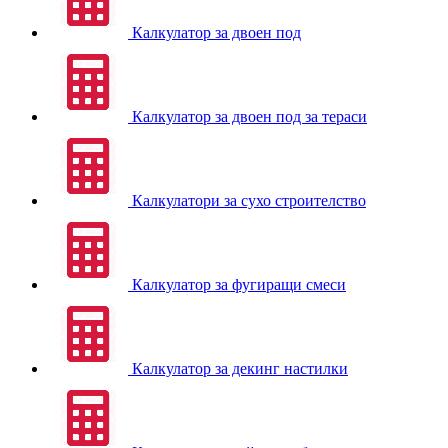
Калкулатор за двоен под
Калкулатор за двоен под за тераси
Калкулатори за сухо строителство
Калкулатор за фугиращи смеси
Калкулатор за декинг настилки