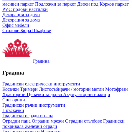
масивен паркет
Подложки за паркет
Двоен под
Корков паркет
PVC подови настилки
Декорация за дома
Декорация за дома
Офис мебели
Столове
Бюра
Шкафове
Градина
Градина
Градински електрически инструменти
Косачки
Тримери
Листосъбирачи / моторни метли
Мотофрези
Храсторези
Цепачки за дърва
Акумулаторни ножици
Снегорини
Градински ръчни инструменти
Пръскачки
Градински огради и пана
Оградни пана
Оградни мрежи
Оградни стълбове
Градински
покривала
Железни огради
Градински къщи и Настилки