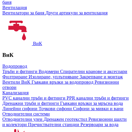
баня
Вентилация
Вентилатори за баня
Други артикули за вентилация
ВиК
ВиК
Водопровод
Тръби и фитинги
Водомери
Спирателни кранове и аксесоари
Филтриране
Изолиране, уплътняване
Закрепване и монтаж
Вентили ВиК
Гъвкави връзки за водопровод
Ревизионни
отвори
Канализация
PVC канални тръби и фитинги
PPR канални тръби и фитинги
Дренажни тръби и фитинги
Гъвкави връзки за мръсна вода
Линейни сифони
Точкови сифони
Сифони за мивки и вани
Отводнителни системи
Отводнителни улеи
Дренажен геотекстил
Ревизионни шахти
и колектори
Пречиствателни станции
Резервоари за вода