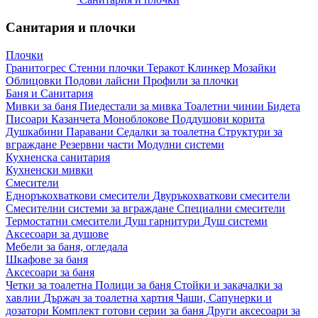
Санитария и плочки
Плочки
Гранитогрес
Стенни плочки
Теракот
Клинкер
Мозайки
Облицовки
Подови лайсни
Профили за плочки
Баня и Санитария
Мивки за баня
Пиедестали за мивка
Тоалетни чинии
Бидета
Писоари
Казанчета
Моноблокове
Поддушови корита
Душкабини
Паравани
Седалки за тоалетна
Структури за
вграждане
Резервни части
Модулни системи
Кухненска санитария
Кухненски мивки
Смесители
Едноръкохваткови смесители
Двуръкохваткови смесители
Смесителни системи за вграждане
Специални смесители
Термостатни смесители
Душ гарнитури
Душ системи
Аксесоари за душове
Мебели за баня, огледала
Шкафове за баня
Аксесоари за баня
Четки за тоалетна
Полици за баня
Стойки и закачалки за
хавлии
Държач за тоалетна хартия
Чаши, Сапунерки и
дозатори
Комплект готови серии за баня
Други аксесоари за