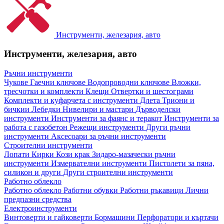
Инструменти, железария, авто
Инструменти, железария, авто
Ръчни инструменти
Чукове
Гаечни ключове
Водопроводни ключове
Вложки,
тресчотки и комплекти
Клещи
Отвертки и шестограми
Комплекти и куфарчета с инструменти
Длета
Триони и
бичкии
Лебедки
Нивелири и мастари
Дърводелски
инструменти
Инструменти за фаянс и теракот
Инструменти за
работа с газобетон
Режещи инструменти
Други ръчни
инструменти
Аксесоари за ръчни инструменти
Строителни инструменти
Лопати
Кирки
Кози крак
Зидаро-мазачески ръчни
инструменти
Измервателни инструменти
Пистолети за пяна,
силикон и други
Други строителни инструменти
Работно облекло
Работно облекло
Работни обувки
Работни ръкавици
Лични
предпазни средства
Електроинструменти
Винтоверти и гайковерти
Бормашини
Перфоратори и къртачи