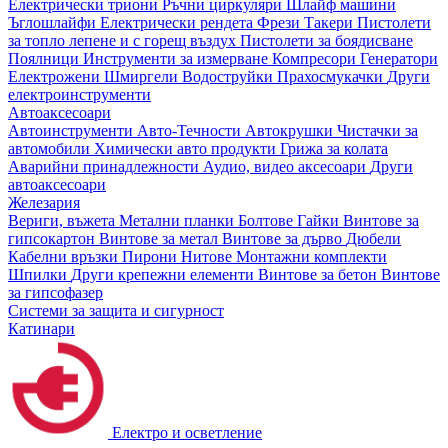
Електрически триони
Ръчни циркуляри
Шлайф машини
Ъглошлайфи
Електрически рендета
Фрези
Такери
Пистолети
за топло лепене и с горещ въздух
Пистолети за боядисване
Поялници
Инструменти за измерване
Компресори
Генератори
Електрожени
Шмиргели
Водоструйки
Прахосмукачки
Други
електроинструменти
Автоаксесоари
Автоинструменти
Авто-Течности
Автокрушки
Чистачки за
автомобили
Химически авто продукти
Грижа за колата
Аварийни принадлежности
Аудио, видео аксесоари
Други
автоаксесоари
Железария
Вериги, въжета
Метални планки
Болтове
Гайки
Винтове за
гипсокартон
Винтове за метал
Винтове за дърво
Дюбели
Кабелни връзки
Пирони
Нитове
Монтажни комплекти
Шпилки
Други крепежни елементи
Винтове за бетон
Винтове
за гипсофазер
Системи за защита и сигурност
Катинари
Електро и осветление