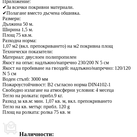
Приложение:
✔
За всички покривни материали.
✔
Полагане вместо дъсчена обшивка.
Размери:
Дължина 50 м.
Ширина 1,5 м.
Площ 75 кв.м.
Разходна норма:
1,07 м2 (вкл. препокриването) на м2 покривна площ
Технически показатели:
Материал: двуслоен полипропилен
Якост на опън: надлъжно/напречно 230/200 N 5 см
Якост на пробиване на гвоздей: надлъжно/напречно: 120/120
N 5 см
Воден стълб: 3000 мм
Пожароустойчивост: В2 съгласно норма DIN4102-1
Свободно излагане на атмосферни условия: 4 месеца
Тегло на ролката: прибл.9 кг.
Разход за кв.м: мин. 1,07 кв. м, вкл. препокриването
Тегло на кв. метър: прибл. 120 g
Площ на ролката: ролка 75 кв. м
Наличности: