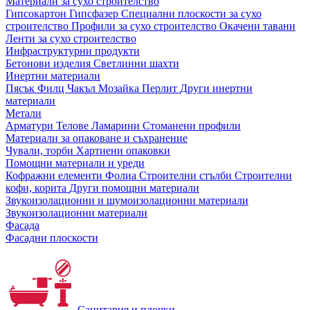
Материали за сухо строителство
Гипсокартон
Гипсфазер
Специални плоскости за сухо
строителство
Профили за сухо строителство
Окачени тавани
Ленти за сухо строителство
Инфраструктурни продукти
Бетонови изделия
Светлинни шахти
Инертни материали
Пясък
Филц
Чакъл
Мозайкa
Перлит
Други инертни
материали
Метали
Арматури
Телове
Ламарини
Стоманени профили
Материали за опаковане и съхранение
Чували, торби
Хартиени опаковки
Помощни материали и уреди
Кофражни елементи
Фолиа
Строителни стълби
Строителни
кофи, корита
Други помощни материали
Звукоизолационни и шумоизолационни материали
Звукоизолационни материали
Фасада
Фасадни плоскости
Санитария и плочки