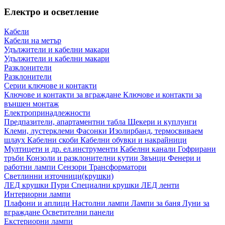
Електро и осветление
Кабели
Кабели на метър
Удължители и кабелни макари
Удължители и кабелни макари
Разклонители
Разклонители
Серии ключове и контакти
Ключове и контакти за вграждане
Ключове и контакти за
външен монтаж
Електропринадлежности
Предпазители, апартаментни табла
Щекери и куплунги
Клеми, лустерклеми
Фасонки
Изолирбанд, термосвиваем
шлаух
Кабелни скоби
Кабелни обувки и накрайници
Мултицети и др. ел.инструменти
Кабелни канали
Гофрирани
тръби
Конзоли и разклонителни кутии
Звънци
Фенери и
работни лампи
Сензори
Трансформатори
Светлинни източници(крушки)
ЛЕД крушки
Пури
Специални крушки
ЛЕД ленти
Интериорни лампи
Плафони и аплици
Настолни лампи
Лампи за баня
Луни за
вграждане
Осветителни панели
Екстериорни лампи