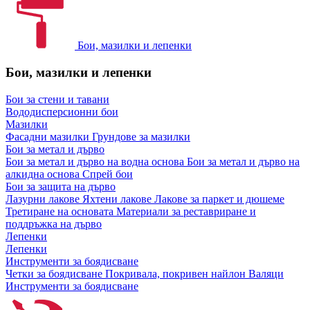
Бои, мазилки и лепенки
Бои, мазилки и лепенки
Бои за стени и тавани
Вододисперсионни бои
Мазилки
Фасадни мазилки
Грундове за мазилки
Бои за метал и дърво
Бои за метал и дърво на водна основа
Бои за метал и дърво на
алкидна основа
Спрей бои
Бои за защита на дърво
Лазурни лакове
Яхтени лакове
Лакове за паркет и дюшеме
Третиране на основата
Материали за реставриране и
поддръжка на дърво
Лепенки
Лепенки
Инструменти за боядисване
Четки за боядисване
Покривала, покривен найлон
Валяци
Инструменти за боядисване