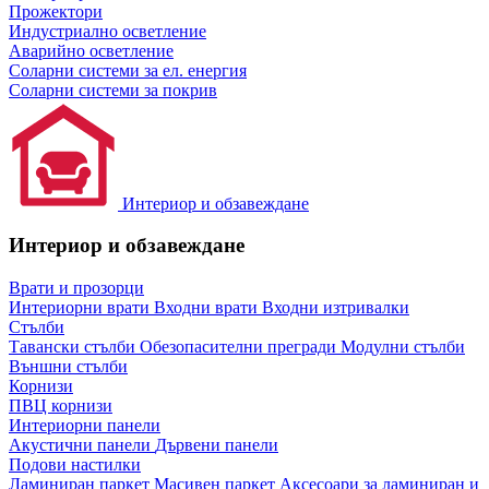
Прожектори
Индустриално осветление
Аварийно осветление
Соларни системи за ел. енергия
Соларни системи за покрив
Интериор и обзавеждане
Интериор и обзавеждане
Врати и прозорци
Интериорни врати
Входни врати
Входни изтривалки
Стълби
Тавански стълби
Обезопасителни прегради
Модулни стълби
Външни стълби
Корнизи
ПВЦ корнизи
Интериорни панели
Акустични панели
Дървени панели
Подови настилки
Ламиниран паркет
Масивен паркет
Аксесоари за ламиниран и