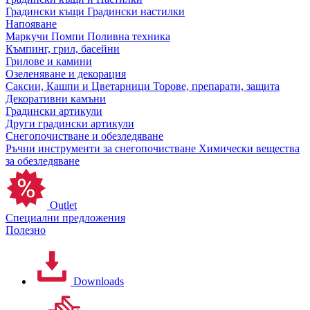
Градински къщи
Градински настилки
Напояване
Маркучи
Помпи
Поливна техника
Къмпинг, грил, басейни
Грилове и камини
Озеленяване и декорация
Саксии, Кашпи и Цветарници
Торове, препарати, защита
Декоративни камъни
Градински артикули
Други градински артикули
Снегопочистване и обезледяване
Ръчни инструменти за снегопочистване
Химически вещества
за обезледяване
Outlet
Специални предложения
Полезно
Downloads