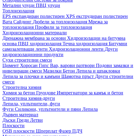
Метални улуци
ПВЦ улуци
Топлоизолация
EPS експандиран полистирен
XPS екструдиран полистирен
Вата
Сайдинг
Дюбели за топлоизолация
Мрежа за
топлоизолация
Профили за топлоизолация
Хидроизолационни материали
Дренажна мембрана за основи
Хидроизолации на битумна
основа
ПВЦ хидроизолация
Течна хидроизолация
Битумни
самозалепващи ленти
Хидроизолационни ленти
Други
хидроизолационни продукти
Сухи строителни смеси
Цимент
Хоросан
Гипс
Вар, варови разтвори
Подови замазки и
нивелиращи смеси
Мазилки
Бетон
Лепила и шпакловки
Лепила за плочки и камъни
Шамотна пръст
Други строителни
смеси
Строителна химия
Химия за бетон
Грундове
Импрегнатори за камък и бетон
Строителна химия-други
Лепила, уплътнители, фуги
Фуги
Силикони, уплътнители и пяни
Лепила
Дървен материал
Дъски
Греди
Летви
Плоскости
OSB плоскости
Шперплат
Фазер
ПДЧ