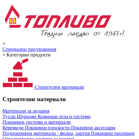
×
Специални предложения
×
Категории продукти
Строителни материали
Строителни материали
Материали за зидария
Тухли
Щурцове
Коминни тела и системи
Покривни системи и материали
Керемиди
Покривни плоскости
Покривни аксесоари
Подпокривни материали - фолиа, хартия
Покривни прозорци
Отводнителни системи за покрив