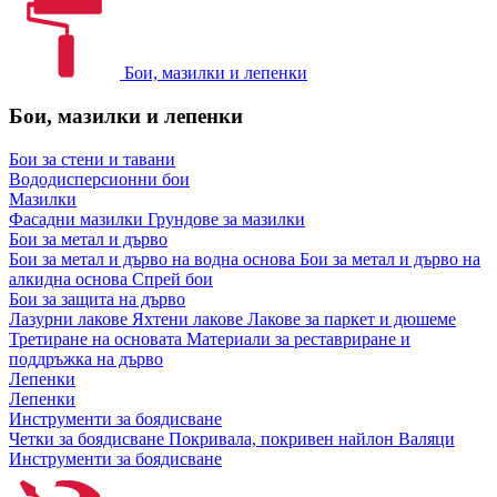
Бои, мазилки и лепенки
Бои, мазилки и лепенки
Бои за стени и тавани
Вододисперсионни бои
Мазилки
Фасадни мазилки
Грундове за мазилки
Бои за метал и дърво
Бои за метал и дърво на водна основа
Бои за метал и дърво на
алкидна основа
Спрей бои
Бои за защита на дърво
Лазурни лакове
Яхтени лакове
Лакове за паркет и дюшеме
Третиране на основата
Материали за реставриране и
поддръжка на дърво
Лепенки
Лепенки
Инструменти за боядисване
Четки за боядисване
Покривала, покривен найлон
Валяци
Инструменти за боядисване