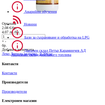
Аварийни обучения
Оргахим
Новини
2.08
€/бр.
4.07
лв./бр.
Бази за съхраняване и обработка на LPG
+
-
бр.
Добави в количката
Данъчен склад Петър Караминчев АД
Леко
Лепило за дърво , 0.200 кг
Акцизный склад дизельного топлива
Контакти
Контакти
Производители
Производители
Електронен магазин