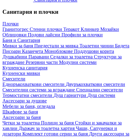
Санитария и плочки
Плочки
Гранитогрес
Стенни плочки
Теракот
Клинкер
Мозайки
Облицовки
Подови лайсни
Профили за плочки
Баня и Санитария
Мивки за баня
Пиедестали за мивка
Тоалетни чинии
Бидета
Писоари
Казанчета
Моноблокове
Поддушови корита
Душкабини
Паравани
Седалки за тоалетна
Структури за
вграждане
Резервни части
Модулни системи
Кухненска санитария
Кухненски мивки
Смесители
Едноръкохваткови смесители
Двуръкохваткови смесители
Смесителни системи за вграждане
Специални смесители
Термостатни смесители
Душ гарнитури
Душ системи
Аксесоари за душове
Мебели за баня, огледала
Шкафове за баня
Аксесоари за баня
Четки за тоалетна
Полици за баня
Стойки и закачалки за
хавлии
Държач за тоалетна хартия
Чаши, Сапунерки и
дозатори
Комплект готови серии за баня
Други аксесоари за