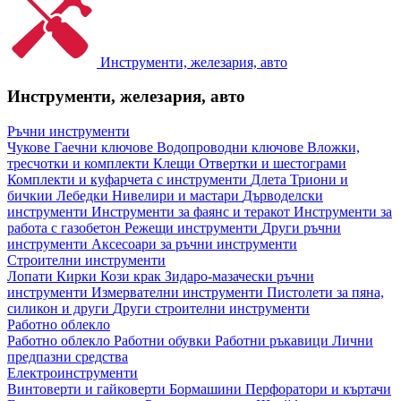
Инструменти, железария, авто
Инструменти, железария, авто
Ръчни инструменти
Чукове
Гаечни ключове
Водопроводни ключове
Вложки,
тресчотки и комплекти
Клещи
Отвертки и шестограми
Комплекти и куфарчета с инструменти
Длета
Триони и
бичкии
Лебедки
Нивелири и мастари
Дърводелски
инструменти
Инструменти за фаянс и теракот
Инструменти за
работа с газобетон
Режещи инструменти
Други ръчни
инструменти
Аксесоари за ръчни инструменти
Строителни инструменти
Лопати
Кирки
Кози крак
Зидаро-мазачески ръчни
инструменти
Измервателни инструменти
Пистолети за пяна,
силикон и други
Други строителни инструменти
Работно облекло
Работно облекло
Работни обувки
Работни ръкавици
Лични
предпазни средства
Електроинструменти
Винтоверти и гайковерти
Бормашини
Перфоратори и къртачи