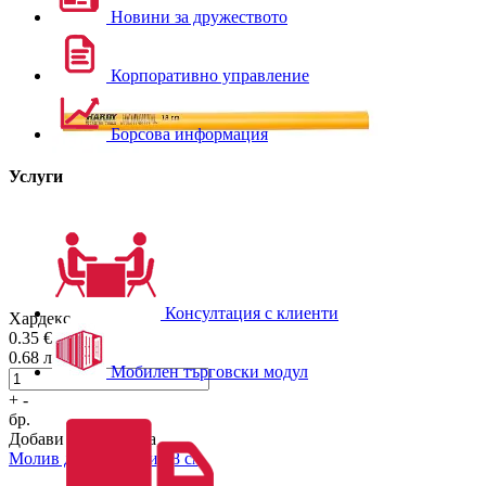
Новини за дружеството
Корпоративно управление
Борсова информация
Услуги
Консултация с клиенти
Хардекс
0.35
€/бр.
0.68
лв./бр.
Мобилен търговски модул
+
-
бр.
Добави в количката
Молив дърводелски 18 см