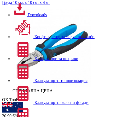
Греда
10 см. x 10 см. x 4 м.
Downloads
Конфигуратор за модулни стълби
Калкулатори за покриви
Калкулатор за топлоизолация
СПЕЦИАЛНА ЦЕНА
OX Tools
Калкулатор за окачени фасади
20.90
€/бр.