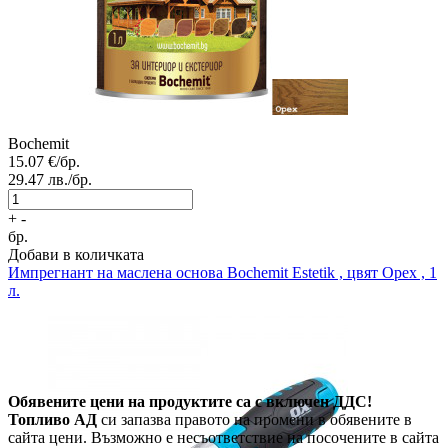
Bochemit
15.07
€/бр.
29.47
лв./бр.
+
-
бр.
Добави в количката
Импрегнант на маслена основа
Bоchemit Estetik , цвят Орех , 1
л.
Обявените цени на продуктите са с включен ДДС!
Топливо АД
си запазва правото на промени в обявените в
сайта цени. Възможно е несъответствие на посочените в сайта