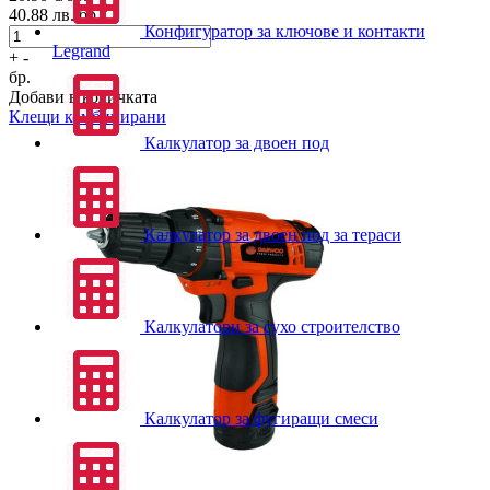
40.88
лв./бр.
Конфигуратор за ключове и контакти
Legrand
+
-
бр.
Добави в количката
Клещи комбинирани
Калкулатор за двоен под
Калкулатор за двоен под за тераси
Калкулатори за сухо строителство
Калкулатор за фугиращи смеси