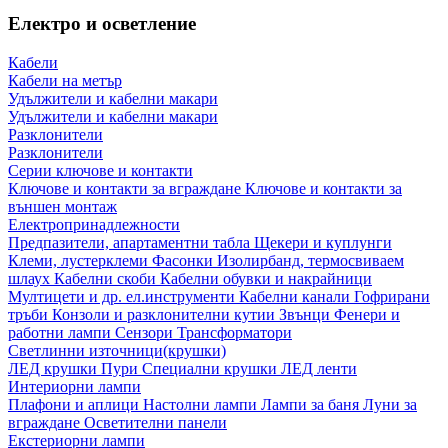
Електро и осветление
Кабели
Кабели на метър
Удължители и кабелни макари
Удължители и кабелни макари
Разклонители
Разклонители
Серии ключове и контакти
Ключове и контакти за вграждане
Ключове и контакти за
външен монтаж
Електропринадлежности
Предпазители, апартаментни табла
Щекери и куплунги
Клеми, лустерклеми
Фасонки
Изолирбанд, термосвиваем
шлаух
Кабелни скоби
Кабелни обувки и накрайници
Мултицети и др. ел.инструменти
Кабелни канали
Гофрирани
тръби
Конзоли и разклонителни кутии
Звънци
Фенери и
работни лампи
Сензори
Трансформатори
Светлинни източници(крушки)
ЛЕД крушки
Пури
Специални крушки
ЛЕД ленти
Интериорни лампи
Плафони и аплици
Настолни лампи
Лампи за баня
Луни за
вграждане
Осветителни панели
Екстериорни лампи