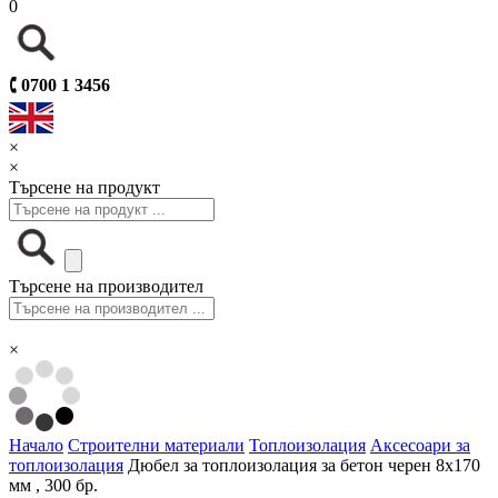
0
🕻
0700 1 3456
×
×
Търсене на продукт
Търсене на производител
×
Начало
Строителни материали
Топлоизолация
Аксесоари за
топлоизолация
Дюбел за топлоизолация за бетон черен 8х170
мм , 300 бр.