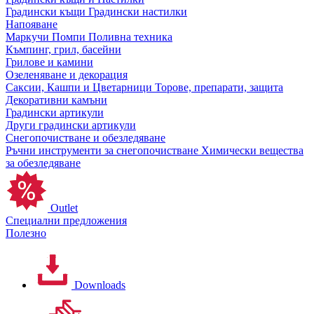
Градински къщи
Градински настилки
Напояване
Маркучи
Помпи
Поливна техника
Къмпинг, грил, басейни
Грилове и камини
Озеленяване и декорация
Саксии, Кашпи и Цветарници
Торове, препарати, защита
Декоративни камъни
Градински артикули
Други градински артикули
Снегопочистване и обезледяване
Ръчни инструменти за снегопочистване
Химически вещества
за обезледяване
Outlet
Специални предложения
Полезно
Downloads