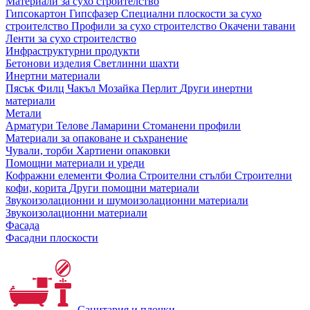
Материали за сухо строителство
Гипсокартон
Гипсфазер
Специални плоскости за сухо
строителство
Профили за сухо строителство
Окачени тавани
Ленти за сухо строителство
Инфраструктурни продукти
Бетонови изделия
Светлинни шахти
Инертни материали
Пясък
Филц
Чакъл
Мозайкa
Перлит
Други инертни
материали
Метали
Арматури
Телове
Ламарини
Стоманени профили
Материали за опаковане и съхранение
Чували, торби
Хартиени опаковки
Помощни материали и уреди
Кофражни елементи
Фолиа
Строителни стълби
Строителни
кофи, корита
Други помощни материали
Звукоизолационни и шумоизолационни материали
Звукоизолационни материали
Фасада
Фасадни плоскости
Санитария и плочки