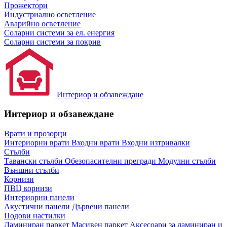
Прожектори
Индустриално осветление
Аварийно осветление
Соларни системи за ел. енергия
Соларни системи за покрив
Интериор и обзавеждане
Интериор и обзавеждане
Врати и прозорци
Интериорни врати
Входни врати
Входни изтривалки
Стълби
Тавански стълби
Обезопасителни прегради
Модулни стълби
Външни стълби
Корнизи
ПВЦ корнизи
Интериорни панели
Акустични панели
Дървени панели
Подови настилки
Ламиниран паркет
Масивен паркет
Аксесоари за ламиниран и