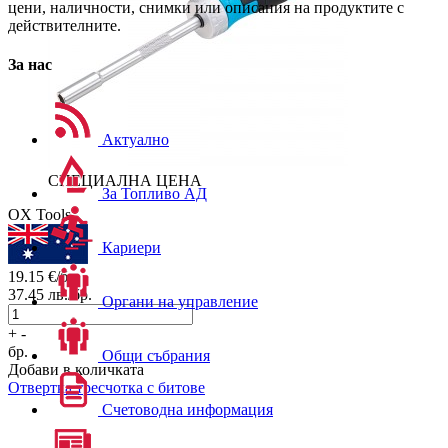
цени, наличности, снимки или описания на продуктите с
действителните.
За нас
Актуално
СПЕЦИАЛНА ЦЕНА
За Топливо АД
OX Tools
Кариери
19.15
€/бр.
37.45
лв./бр.
Органи на управление
+
-
бр.
Общи събрания
Добави в количката
Отвертка тресчотка с битове
Счетоводна информация