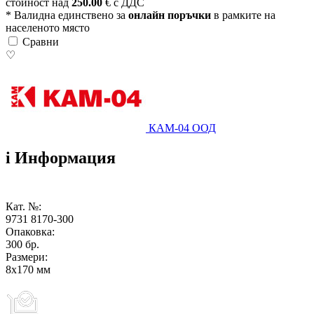
стойност над
250.00
€ с ДДС
* Валидна единствено за
онлайн поръчки
в рамките на
населеното място
Сравни
♡
КАМ-04 ООД
i
Информация
Кат. №:
9731 8170-300
Опаковка:
300 бр.
Размери:
8х170 мм