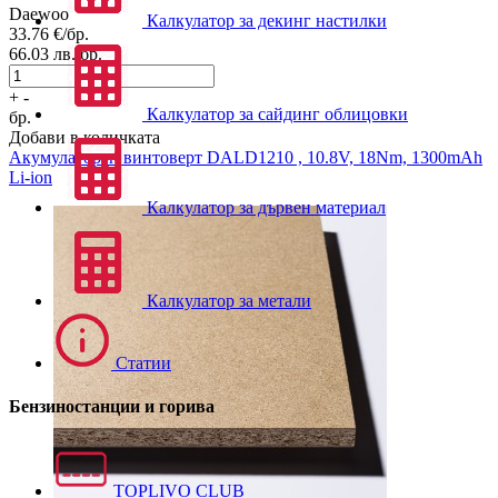
Daewoo
Калкулатор за декинг настилки
33.76
€/бр.
66.03
лв./бр.
+
-
Калкулатор за сайдинг облицовки
бр.
Добави в количката
Акумулаторен винтоверт
DALD1210 , 10.8V, 18Nm, 1300mAh
Li-ion
Калкулатор за дървен материал
Калкулатор за метали
Статии
Бензиностанции и горива
TOPLIVO CLUB