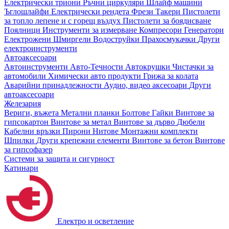
Електрически триони
Ръчни циркуляри
Шлайф машини
Ъглошлайфи
Електрически рендета
Фрези
Такери
Пистолети
за топло лепене и с горещ въздух
Пистолети за боядисване
Поялници
Инструменти за измерване
Компресори
Генератори
Електрожени
Шмиргели
Водоструйки
Прахосмукачки
Други
електроинструменти
Автоаксесоари
Автоинструменти
Авто-Течности
Автокрушки
Чистачки за
автомобили
Химически авто продукти
Грижа за колата
Аварийни принадлежности
Аудио, видео аксесоари
Други
автоаксесоари
Железария
Вериги, въжета
Метални планки
Болтове
Гайки
Винтове за
гипсокартон
Винтове за метал
Винтове за дърво
Дюбели
Кабелни връзки
Пирони
Нитове
Монтажни комплекти
Шпилки
Други крепежни елементи
Винтове за бетон
Винтове
за гипсофазер
Системи за защита и сигурност
Катинари
Електро и осветление