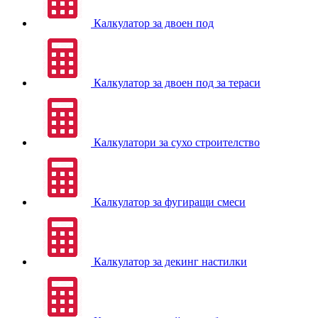
Калкулатор за двоен под
Калкулатор за двоен под за тераси
Калкулатори за сухо строителство
Калкулатор за фугиращи смеси
Калкулатор за декинг настилки