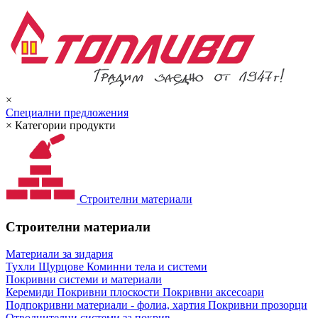
×
Специални предложения
×
Категории продукти
Строителни материали
Строителни материали
Материали за зидария
Тухли
Щурцове
Коминни тела и системи
Покривни системи и материали
Керемиди
Покривни плоскости
Покривни аксесоари
Подпокривни материали - фолиа, хартия
Покривни прозорци
Отводнителни системи за покрив