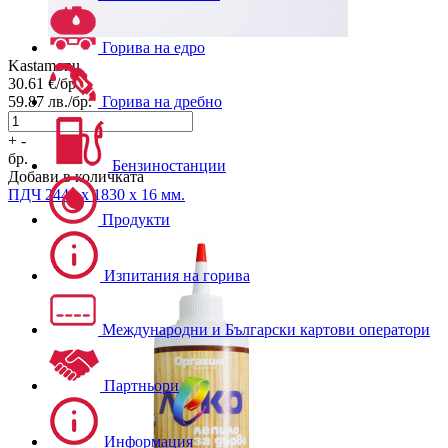
Горива на едро
Kastamonu
30.61
€/бр.
Горива на дребно
59.87
лв./бр.
+
-
бр.
Бензиностанции
Добави в количката
ПДЧ
2440 х 1830 х 16 мм.
Продукти
Изпитания на горива
Международни и Български картови оператори
Партньори
Информация