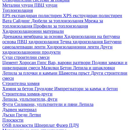
Метални улуци
ПВЦ улуци
Топлоизолация
EPS експандиран полистирен
XPS екструдиран полистирен
Вата
Сайдинг
Дюбели за топлоизолация
Мрежа за
топлоизолация
Профили за топлоизолация
Хидроизолационни материали
Дренажна мембрана за основи
Хидроизолации на битумна
основа
ПВЦ хидроизолация
Течна хидроизолация
Битумни
самозалепващи ленти
Хидроизолационни ленти
Други
хидроизолационни продукти
Сухи строителни смеси
Цимент
Хоросан
Гипс
Вар, варови разтвори
Подови замазки и
нивелиращи смеси
Мазилки
Бетон
Лепила и шпакловки
Лепила за плочки и камъни
Шамотна пръст
Други строителни
смеси
Строителна химия
Химия за бетон
Грундове
Импрегнатори за камък и бетон
Строителна химия-други
Лепила, уплътнители, фуги
Фуги
Силикони, уплътнители и пяни
Лепила
Дървен материал
Дъски
Греди
Летви
Плоскости
OSB плоскости
Шперплат
Фазер
ПДЧ