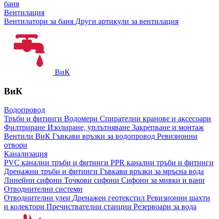
баня
Вентилация
Вентилатори за баня
Други артикули за вентилация
ВиК
ВиК
Водопровод
Тръби и фитинги
Водомери
Спирателни кранове и аксесоари
Филтриране
Изолиране, уплътняване
Закрепване и монтаж
Вентили ВиК
Гъвкави връзки за водопровод
Ревизионни
отвори
Канализация
PVC канални тръби и фитинги
PPR канални тръби и фитинги
Дренажни тръби и фитинги
Гъвкави връзки за мръсна вода
Линейни сифони
Точкови сифони
Сифони за мивки и вани
Отводнителни системи
Отводнителни улеи
Дренажен геотекстил
Ревизионни шахти
и колектори
Пречиствателни станции
Резервоари за вода