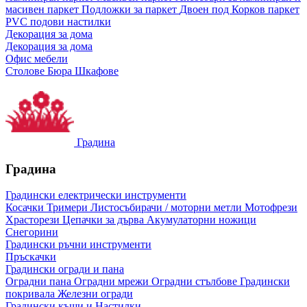
масивен паркет
Подложки за паркет
Двоен под
Корков паркет
PVC подови настилки
Декорация за дома
Декорация за дома
Офис мебели
Столове
Бюра
Шкафове
Градина
Градина
Градински електрически инструменти
Косачки
Тримери
Листосъбирачи / моторни метли
Мотофрези
Храсторези
Цепачки за дърва
Акумулаторни ножици
Снегорини
Градински ръчни инструменти
Пръскачки
Градински огради и пана
Оградни пана
Оградни мрежи
Оградни стълбове
Градински
покривала
Железни огради
Градински къщи и Настилки