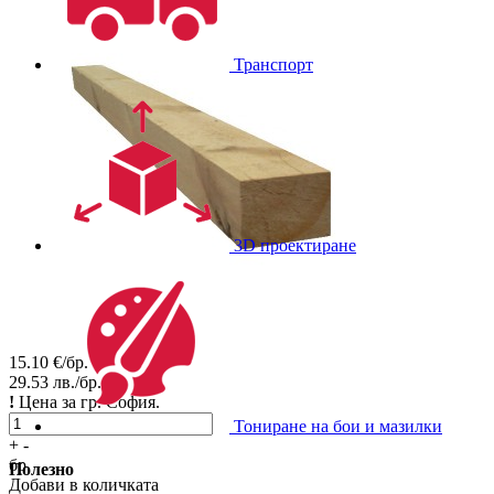
Транспорт
3D проектиране
15.10
€/бр.
29.53
лв./бр.
!
Цена за гр. София.
Тониране на бои и мазилки
+
-
бр.
Полезно
Добави в количката