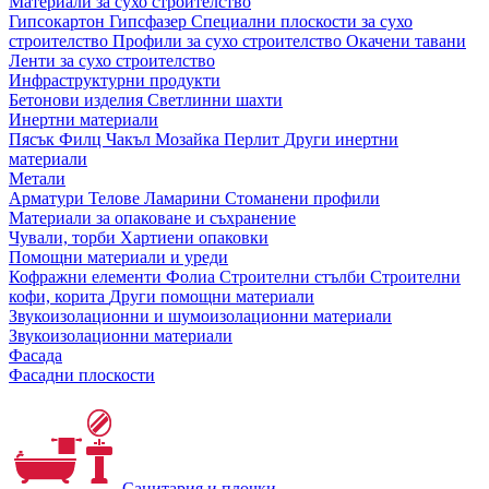
Материали за сухо строителство
Гипсокартон
Гипсфазер
Специални плоскости за сухо
строителство
Профили за сухо строителство
Окачени тавани
Ленти за сухо строителство
Инфраструктурни продукти
Бетонови изделия
Светлинни шахти
Инертни материали
Пясък
Филц
Чакъл
Мозайкa
Перлит
Други инертни
материали
Метали
Арматури
Телове
Ламарини
Стоманени профили
Материали за опаковане и съхранение
Чували, торби
Хартиени опаковки
Помощни материали и уреди
Кофражни елементи
Фолиа
Строителни стълби
Строителни
кофи, корита
Други помощни материали
Звукоизолационни и шумоизолационни материали
Звукоизолационни материали
Фасада
Фасадни плоскости
Санитария и плочки