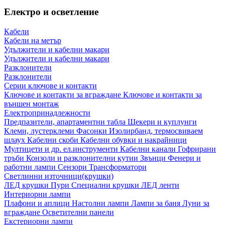
Електро и осветление
Кабели
Кабели на метър
Удължители и кабелни макари
Удължители и кабелни макари
Разклонители
Разклонители
Серии ключове и контакти
Ключове и контакти за вграждане
Ключове и контакти за
външен монтаж
Електропринадлежности
Предпазители, апартаментни табла
Щекери и куплунги
Клеми, лустерклеми
Фасонки
Изолирбанд, термосвиваем
шлаух
Кабелни скоби
Кабелни обувки и накрайници
Мултицети и др. ел.инструменти
Кабелни канали
Гофрирани
тръби
Конзоли и разклонителни кутии
Звънци
Фенери и
работни лампи
Сензори
Трансформатори
Светлинни източници(крушки)
ЛЕД крушки
Пури
Специални крушки
ЛЕД ленти
Интериорни лампи
Плафони и аплици
Настолни лампи
Лампи за баня
Луни за
вграждане
Осветителни панели
Екстериорни лампи