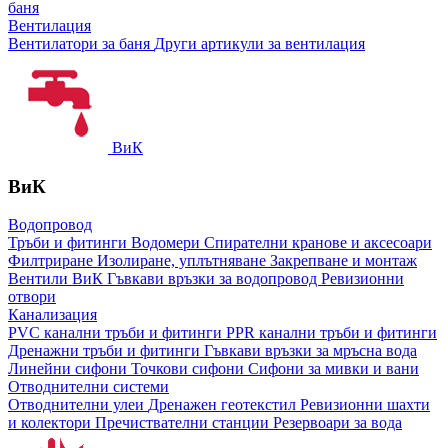
баня
Вентилация
Вентилатори за баня
Други артикули за вентилация
ВиК
ВиК
Водопровод
Тръби и фитинги
Водомери
Спирателни кранове и аксесоари
Филтриране
Изолиране, уплътняване
Закрепване и монтаж
Вентили ВиК
Гъвкави връзки за водопровод
Ревизионни
отвори
Канализация
PVC канални тръби и фитинги
PPR канални тръби и фитинги
Дренажни тръби и фитинги
Гъвкави връзки за мръсна вода
Линейни сифони
Точкови сифони
Сифони за мивки и вани
Отводнителни системи
Отводнителни улеи
Дренажен геотекстил
Ревизионни шахти
и колектори
Пречиствателни станции
Резервоари за вода