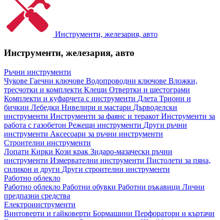
Инструменти, железария, авто
Инструменти, железария, авто
Ръчни инструменти
Чукове
Гаечни ключове
Водопроводни ключове
Вложки,
тресчотки и комплекти
Клещи
Отвертки и шестограми
Комплекти и куфарчета с инструменти
Длета
Триони и
бичкии
Лебедки
Нивелири и мастари
Дърводелски
инструменти
Инструменти за фаянс и теракот
Инструменти за
работа с газобетон
Режещи инструменти
Други ръчни
инструменти
Аксесоари за ръчни инструменти
Строителни инструменти
Лопати
Кирки
Кози крак
Зидаро-мазачески ръчни
инструменти
Измервателни инструменти
Пистолети за пяна,
силикон и други
Други строителни инструменти
Работно облекло
Работно облекло
Работни обувки
Работни ръкавици
Лични
предпазни средства
Електроинструменти
Винтоверти и гайковерти
Бормашини
Перфоратори и къртачи