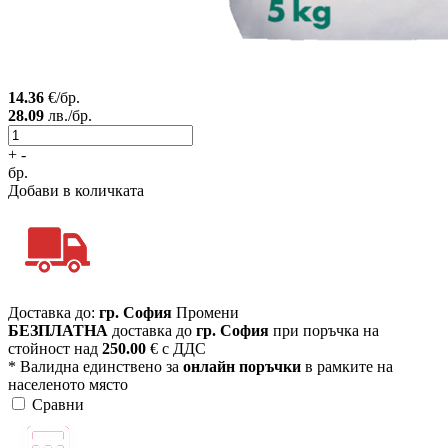
14.36
€/бр.
28.09
лв./бр.
+
-
бр.
Добави в количката
Доставка до:
гр. София
Промени
БЕЗПЛАТНА
доставка до
гр. София
при поръчка на
стойност над
250.00
€ с ДДС
* Валидна единствено за
онлайн поръчки
в рамките на
населеното място
Сравни