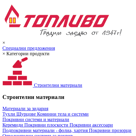
×
Специални предложения
×
Категории продукти
Строителни материали
Строителни материали
Материали за зидария
Тухли
Щурцове
Коминни тела и системи
Покривни системи и материали
Керемиди
Покривни плоскости
Покривни аксесоари
Подпокривни материали - фолиа, хартия
Покривни прозорци
Отводнителни системи за покрив