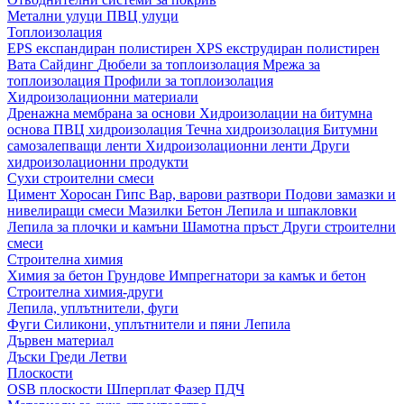
Метални улуци
ПВЦ улуци
Топлоизолация
EPS експандиран полистирен
XPS екструдиран полистирен
Вата
Сайдинг
Дюбели за топлоизолация
Мрежа за
топлоизолация
Профили за топлоизолация
Хидроизолационни материали
Дренажна мембрана за основи
Хидроизолации на битумна
основа
ПВЦ хидроизолация
Течна хидроизолация
Битумни
самозалепващи ленти
Хидроизолационни ленти
Други
хидроизолационни продукти
Сухи строителни смеси
Цимент
Хоросан
Гипс
Вар, варови разтвори
Подови замазки и
нивелиращи смеси
Мазилки
Бетон
Лепила и шпакловки
Лепила за плочки и камъни
Шамотна пръст
Други строителни
смеси
Строителна химия
Химия за бетон
Грундове
Импрегнатори за камък и бетон
Строителна химия-други
Лепила, уплътнители, фуги
Фуги
Силикони, уплътнители и пяни
Лепила
Дървен материал
Дъски
Греди
Летви
Плоскости
OSB плоскости
Шперплат
Фазер
ПДЧ