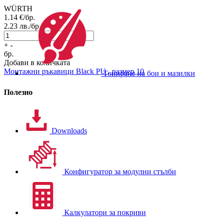
WÜRTH
1.14
€/бр.
2.23
лв./бр.
+
-
бр.
Добави в количката
Монтажни ръкавици
Black PU , размер 10
Тониране на бои и мазилки
Полезно
Downloads
Конфигуратор за модулни стълби
Калкулатори за покриви