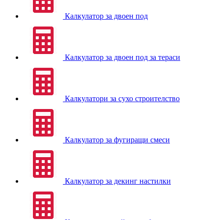
Калкулатор за двоен под
Калкулатор за двоен под за тераси
Калкулатори за сухо строителство
Калкулатор за фугиращи смеси
Калкулатор за декинг настилки