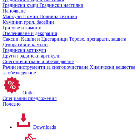
Градински къщи
Градински настилки
Напояване
Маркучи
Помпи
Поливна техника
Къмпинг, грил, басейни
Грилове и камини
Озеленяване и декорация
Саксии, Кашпи и Цветарници
Торове, препарати, защита
Декоративни камъни
Градински артикули
Други градински артикули
Снегопочистване и обезледяване
Ръчни инструменти за снегопочистване
Химически вещества
за обезледяване
Outlet
Специални предложения
Полезно
Downloads