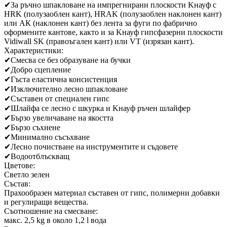
✔
За ръчно шпакловане на импрегнирани плоскости Kнауф с
HRK (полузаоблен кант), HRAK (полузаоблен наклонен кант)
или АК (наклонен кант) без лента за фуги по фабрично
оформените кантове, както и за Kнауф гипсфазерни плоскости
Vidiwall SK (правоъгален кант) или VT (изрязан кант).
Характеристики:
✔
Смесва се без образуване на бучки
✔
Добро сцепление
✔
Гъста еластична консистенция
✔
Изключително лесно шпакловане
✔
Съставен от специален гипс
✔
Шлайфа се лесно с шкурка и Kнауф ръчен шлайфер
✔
Бързо увеличаване на якостта
✔
Бързо съхнене
✔
Минимално съсъхване
✔
Лесно почистване на инструментите и съдовете
✔
Водоотблъскващ
Цветове:
Светло зелен
Състав:
Прахообразен материал съставен от гипс, полимерни добавки
и регулиращи вещества.
Съотношение на смесване:
макс. 2,5 kg в около 1,2 l вода