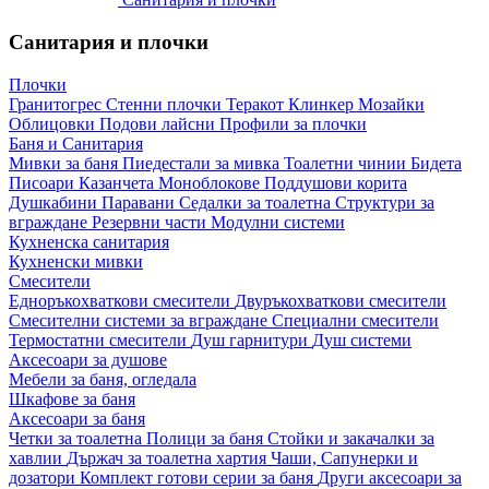
Санитария и плочки
Плочки
Гранитогрес
Стенни плочки
Теракот
Клинкер
Мозайки
Облицовки
Подови лайсни
Профили за плочки
Баня и Санитария
Мивки за баня
Пиедестали за мивка
Тоалетни чинии
Бидета
Писоари
Казанчета
Моноблокове
Поддушови корита
Душкабини
Паравани
Седалки за тоалетна
Структури за
вграждане
Резервни части
Модулни системи
Кухненска санитария
Кухненски мивки
Смесители
Едноръкохваткови смесители
Двуръкохваткови смесители
Смесителни системи за вграждане
Специални смесители
Термостатни смесители
Душ гарнитури
Душ системи
Аксесоари за душове
Мебели за баня, огледала
Шкафове за баня
Аксесоари за баня
Четки за тоалетна
Полици за баня
Стойки и закачалки за
хавлии
Държач за тоалетна хартия
Чаши, Сапунерки и
дозатори
Комплект готови серии за баня
Други аксесоари за