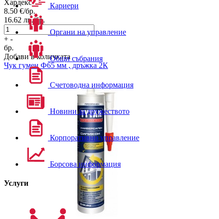
Хардекс
Кариери
8.50
€/бр.
16.62
лв./бр.
Органи на управление
+
-
бр.
Добави в количката
Общи събрания
Чук гумен Ф65 мм , дръжка 2К
Счетоводна информация
Новини за дружеството
Корпоративно управление
Борсова информация
Услуги