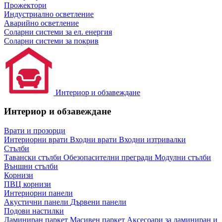
Прожектори
Индустриално осветление
Аварийно осветление
Соларни системи за ел. енергия
Соларни системи за покрив
Интериор и обзавеждане
Интериор и обзавеждане
Врати и прозорци
Интериорни врати
Входни врати
Входни изтривалки
Стълби
Тавански стълби
Обезопасителни прегради
Модулни стълби
Външни стълби
Корнизи
ПВЦ корнизи
Интериорни панели
Акустични панели
Дървени панели
Подови настилки
Ламиниран паркет
Масивен паркет
Аксесоари за ламиниран и