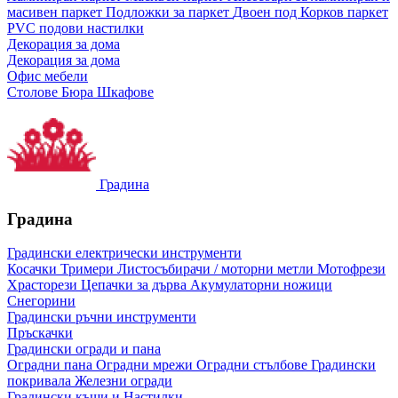
масивен паркет
Подложки за паркет
Двоен под
Корков паркет
PVC подови настилки
Декорация за дома
Декорация за дома
Офис мебели
Столове
Бюра
Шкафове
Градина
Градина
Градински електрически инструменти
Косачки
Тримери
Листосъбирачи / моторни метли
Мотофрези
Храсторези
Цепачки за дърва
Акумулаторни ножици
Снегорини
Градински ръчни инструменти
Пръскачки
Градински огради и пана
Оградни пана
Оградни мрежи
Оградни стълбове
Градински
покривала
Железни огради
Градински къщи и Настилки