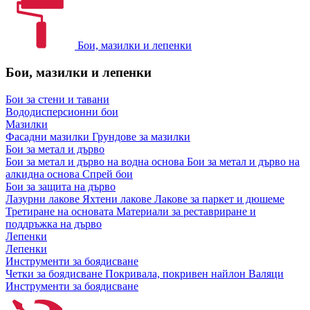
Бои, мазилки и лепенки
Бои, мазилки и лепенки
Бои за стени и тавани
Вододисперсионни бои
Мазилки
Фасадни мазилки
Грундове за мазилки
Бои за метал и дърво
Бои за метал и дърво на водна основа
Бои за метал и дърво на
алкидна основа
Спрей бои
Бои за защита на дърво
Лазурни лакове
Яхтени лакове
Лакове за паркет и дюшеме
Третиране на основата
Материали за реставриране и
поддръжка на дърво
Лепенки
Лепенки
Инструменти за боядисване
Четки за боядисване
Покривала, покривен найлон
Валяци
Инструменти за боядисване