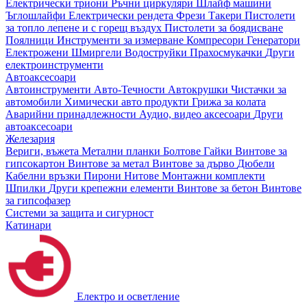
Електрически триони
Ръчни циркуляри
Шлайф машини
Ъглошлайфи
Електрически рендета
Фрези
Такери
Пистолети
за топло лепене и с горещ въздух
Пистолети за боядисване
Поялници
Инструменти за измерване
Компресори
Генератори
Електрожени
Шмиргели
Водоструйки
Прахосмукачки
Други
електроинструменти
Автоаксесоари
Автоинструменти
Авто-Течности
Автокрушки
Чистачки за
автомобили
Химически авто продукти
Грижа за колата
Аварийни принадлежности
Аудио, видео аксесоари
Други
автоаксесоари
Железария
Вериги, въжета
Метални планки
Болтове
Гайки
Винтове за
гипсокартон
Винтове за метал
Винтове за дърво
Дюбели
Кабелни връзки
Пирони
Нитове
Монтажни комплекти
Шпилки
Други крепежни елементи
Винтове за бетон
Винтове
за гипсофазер
Системи за защита и сигурност
Катинари
Електро и осветление