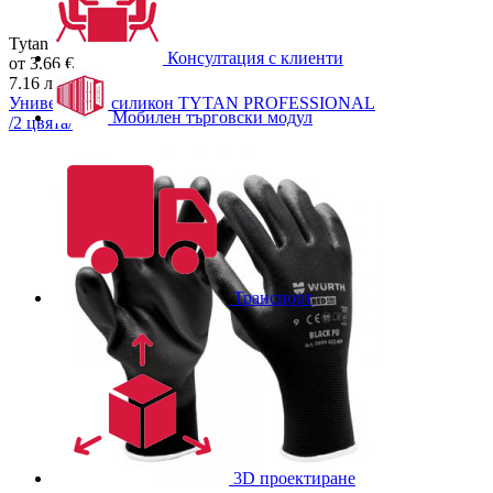
Tytan
Консултация с клиенти
от
3.66
€
7.16
лв.
Универсален силикон
TYTAN PROFESSIONAL
Мобилен търговски модул
/
2
цвята/
Транспорт
3D проектиране